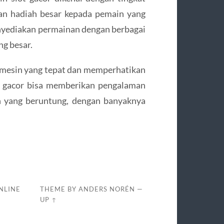
an hadiah besar kepada pemain yang
enyediakan permainan dengan berbagai
g besar.
 mesin yang tepat dan memperhatikan
d gacor bisa memberikan pengalaman
 yang beruntung, dengan banyaknya
NLINE
THEME BY
ANDERS NORÉN
—
UP ↑