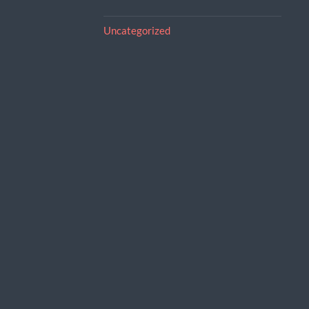
Uncategorized