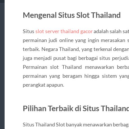
Mengenal Situs Slot Thailand
Situs
slot server thailand gacor
adalah salah sa
permainan judi online yang ingin merasakan s
terbaik. Negara Thailand, yang terkenal denga
juga menjadi pusat bagi berbagai situs perjud
Permainan slot Thailand menawarkan berbag
permainan yang beragam hingga sistem yan
perangkat apapun.
Pilihan Terbaik di Situs Thailand
Situs Thailand Slot banyak menawarkan berbag