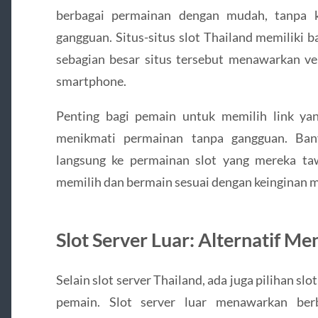
berbagai permainan dengan mudah, tanpa k
gangguan. Situs-situs slot Thailand memiliki 
sebagian besar situs tersebut menawarkan ver
smartphone.
Penting bagi pemain untuk memilih link ya
menikmati permainan tanpa gangguan. Ban
langsung ke permainan slot yang mereka t
memilih dan bermain sesuai dengan keinginan 
Slot Server Luar: Alternatif M
Selain slot server Thailand, ada juga pilihan slot
pemain. Slot server luar menawarkan ber