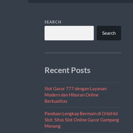
SEARCH
Search
Recent Posts
Slot Gacor 777 dengan Layanan
Modern dan Hiburan Online
Berkualitas
Panduan Lengkap Bermain di Orbit4d
Slot: Situs Slot Online Gacor Gampang
Menang