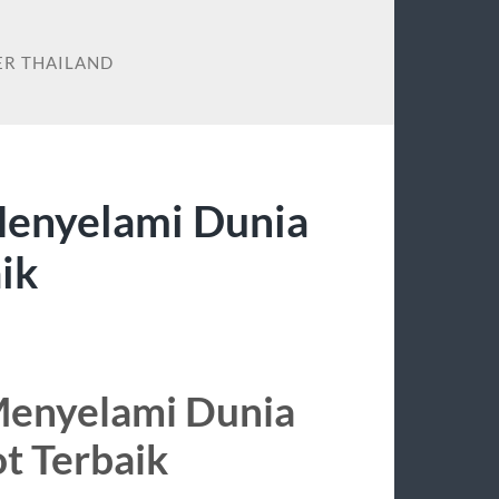
ER THAILAND
 Menyelami Dunia
ik
 Menyelami Dunia
t Terbaik