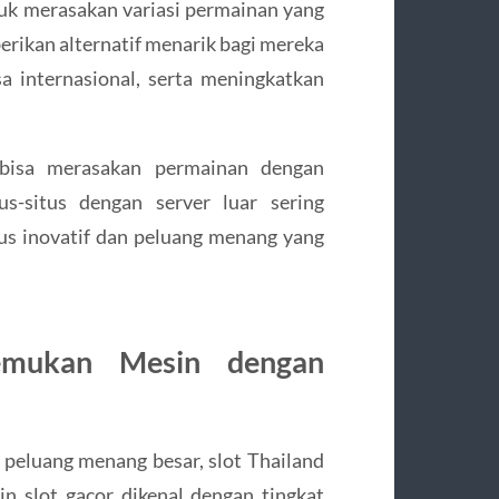
uk merasakan variasi permainan yang
berikan alternatif menarik bagi mereka
 internasional, serta meningkatkan
bisa merasakan permainan dengan
s-situs dengan server luar sering
us inovatif dan peluang menang yang
emukan Mesin dengan
peluang menang besar, slot Thailand
in slot gacor dikenal dengan tingkat