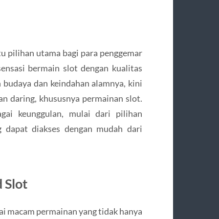
tu pilihan utama bagi para penggemar
ensasi bermain slot dengan kualitas
n budaya dan keindahan alamnya, kini
ian daring, khususnya permainan slot.
ai keunggulan, mulai dari pilihan
g dapat diakses dengan mudah dari
 Slot
ai macam permainan yang tidak hanya