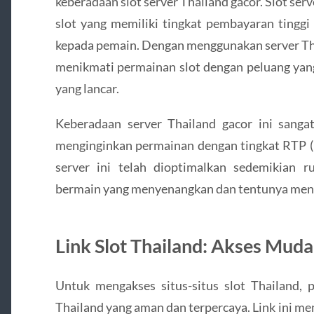
keberadaan slot server Thailand gacor. Slot se
slot yang memiliki tingkat pembayaran tingg
kepada pemain. Dengan menggunakan server Tha
menikmati permainan slot dengan peluang yan
yang lancar.
Keberadaan server Thailand gacor ini sang
menginginkan permainan dengan tingkat RTP (Re
server ini telah dioptimalkan sedemikian
bermain yang menyenangkan dan tentunya me
Link Slot Thailand: Akses Mud
Untuk mengakses situs-situs slot Thailand, 
Thailand yang aman dan terpercaya. Link ini 