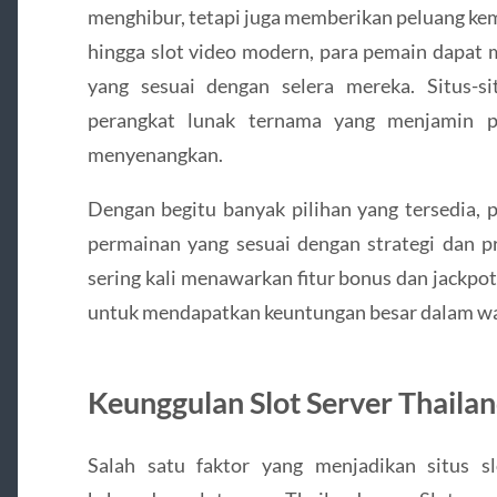
menghibur, tetapi juga memberikan peluang kem
hingga slot video modern, para pemain dapat
yang sesuai dengan selera mereka. Situs-s
perangkat lunak ternama yang menjamin p
menyenangkan.
Dengan begitu banyak pilihan yang tersedia,
permainan yang sesuai dengan strategi dan pre
sering kali menawarkan fitur bonus dan jackp
untuk mendapatkan keuntungan besar dalam wa
Keunggulan Slot Server Thaila
Salah satu faktor yang menjadikan situs s