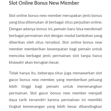
Slot Online Bonus New Member
Slot online bonus new member merupakan jenis bonus
yang bisa ditemukan di berbagai situs perjudian online.
Dengan adanya bonus ini, pemain baru bisa menikmati
berbagai permainan slot dengan modal tambahan yang
diberikan oleh situs tersebut. Slot online bonus new
member memberikan kesempatan bagi pemain untuk
mencoba berbagai jenis permainan slot tanpa harus
khawatir akan kerugian besar.
Tidak hanya itu, beberapa situs juga menawarkan slot
gacor bonus new member, yang memberikan peluang
lebih tinggi bagi pemain untuk memenangkan
permainan. Slot gacor bonus new member menjadi
daya tarik tersendiri karena permainan ini memiliki
tingkat kemenangan yang lebih besar dibandingkan