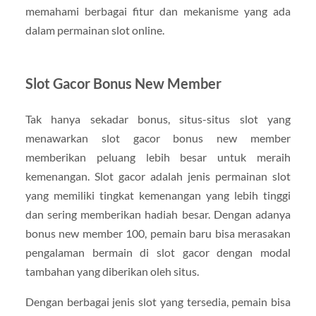
memahami berbagai fitur dan mekanisme yang ada
dalam permainan slot online.
Slot Gacor Bonus New Member
Tak hanya sekadar bonus, situs-situs slot yang
menawarkan slot gacor bonus new member
memberikan peluang lebih besar untuk meraih
kemenangan. Slot gacor adalah jenis permainan slot
yang memiliki tingkat kemenangan yang lebih tinggi
dan sering memberikan hadiah besar. Dengan adanya
bonus new member 100, pemain baru bisa merasakan
pengalaman bermain di slot gacor dengan modal
tambahan yang diberikan oleh situs.
Dengan berbagai jenis slot yang tersedia, pemain bisa