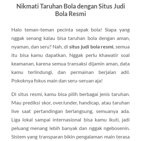
Nikmati Taruhan Bola dengan Situs Judi
Bola Resmi
Halo teman-teman pecinta sepak bola! Siapa yang
nggak senang kalau bisa taruhan bola dengan aman,
nyaman, dan seru? Nah, di
situs judi bola resmi
, semua
itu bisa kamu dapatkan. Nggak perlu khawatir soal
keamanan, karena semua transaksi dijamin aman, data
kamu terlindungi, dan permainan berjalan adil.
Pokoknya fokus main dan seru-seruan aja!
Di situs resmi, kamu bisa pilih berbagai jenis taruhan.
Mau prediksi skor, over/under, handicap, atau taruhan
live saat pertandingan berlangsung, semuanya ada.
Liga lokal sampai internasional bisa kamu ikuti, jadi
peluang menang lebih banyak dan nggak ngebosenin.
Sistem yang transparan bikin pengalaman main terasa