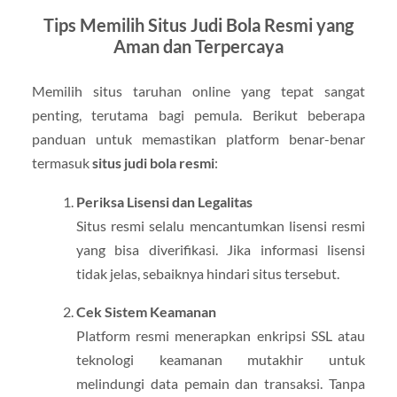
Tips Memilih Situs Judi Bola Resmi yang
Aman dan Terpercaya
Memilih situs taruhan online yang tepat sangat
penting, terutama bagi pemula. Berikut beberapa
panduan untuk memastikan platform benar-benar
termasuk
situs judi bola resmi
:
Periksa Lisensi dan Legalitas
Situs resmi selalu mencantumkan lisensi resmi
yang bisa diverifikasi. Jika informasi lisensi
tidak jelas, sebaiknya hindari situs tersebut.
Cek Sistem Keamanan
Platform resmi menerapkan enkripsi SSL atau
teknologi keamanan mutakhir untuk
melindungi data pemain dan transaksi. Tanpa