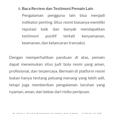
Baca Review dan Testimoni Pemain Lain
Pengalaman pengguna lain bisa menjadi
indikator penting. Situs resmi biasanya memiliki
reputasi baik dan banyak mendapatkan
testimoni positif terkait kenyamanan,
keamanan, dan kelancaran transaksi.
Dengan memperhatikan panduan di atas, pemain
dapat menemukan situs judi bola resmi yang aman,
profesional, dan terpercaya. Bermain di platform resmi
bukan hanya tentang peluang menang yang lebih adil,
tetapi juga memberikan pengalaman taruhan yang
nyaman, aman, dan bebas dari risiko penipuan.