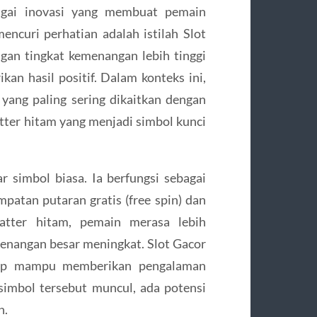
agai inovasi yang membuat pemain
encuri perhatian adalah istilah Slot
gan tingkat kemenangan lebih tinggi
an hasil positif. Dalam konteks ini,
ang paling sering dikaitkan dengan
atter hitam yang menjadi simbol kunci
 simbol biasa. Ia berfungsi sebagai
atan putaran gratis (free spin) dan
tter hitam, pemain merasa lebih
enangan besar meningkat. Slot Gacor
ggap mampu memberikan pengalaman
 simbol tersebut muncul, ada potensi
n.