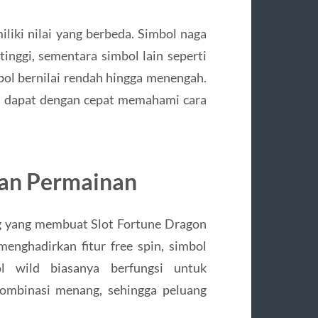
iki nilai yang berbeda. Simbol naga
inggi, sementara simbol lain seperti
mbol bernilai rendah hingga menengah.
n dapat dengan cepat memahami cara
lan Permainan
ng yang membuat Slot Fortune Dragon
enghadirkan fitur free spin, simbol
l wild biasanya berfungsi untuk
ombinasi menang, sehingga peluang