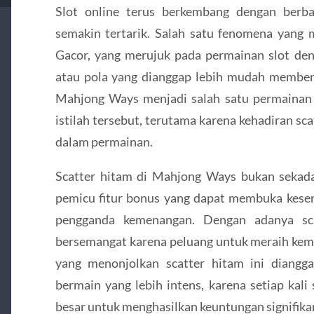
Slot online terus berkembang dengan berb
semakin tertarik. Salah satu fenomena yang m
Gacor, yang merujuk pada permainan slot den
atau pola yang dianggap lebih mudah memberik
Mahjong Ways menjadi salah satu permainan y
istilah tersebut, terutama karena kehadiran sc
dalam permainan.
Scatter hitam di Mahjong Ways bukan sekadar
pemicu fitur bonus yang dapat membuka kesemp
pengganda kemenangan. Dengan adanya sca
bersemangat karena peluang untuk meraih kem
yang menonjolkan scatter hitam ini dian
bermain yang lebih intens, karena setiap kali
besar untuk menghasilkan keuntungan signifika