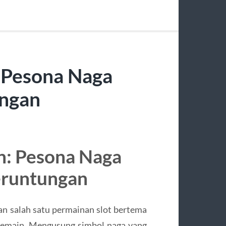
: Pesona Naga
ngan
n: Pesona Naga
runtungan
n salah satu permainan slot bertema
 pemain. Mengusung simbol naga yang