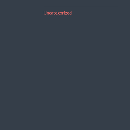
Uncategorized