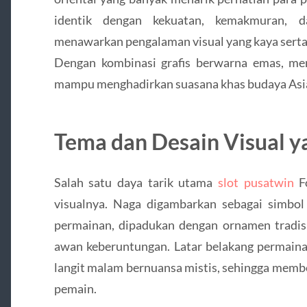
identik dengan kekuatan, kemakmuran, d
menawarkan pengalaman visual yang kaya sert
Dengan kombinasi grafis berwarna emas, mer
mampu menghadirkan suasana khas budaya Asia
Tema dan Desain Visual 
Salah satu daya tarik utama
slot pusatwin
Fo
visualnya. Naga digambarkan sebagai simbo
permainan, dipadukan dengan ornamen tradisio
awan keberuntungan. Latar belakang permaina
langit malam bernuansa mistis, sehingga membe
pemain.