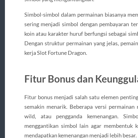
Simbol-simbol dalam permainan biasanya memil
sering menjadi simbol dengan pembayaran tert
koin atau karakter huruf berfungsi sebagai si
Dengan struktur permainan yang jelas, pemai
kerja Slot Fortune Dragon.
Fitur Bonus dan Keunggu
Fitur bonus menjadi salah satu elemen penti
semakin menarik. Beberapa versi permainan m
wild, atau pengganda kemenangan. Simbo
menggantikan simbol lain agar membentuk k
mendapatkan kemenangan menjadi lebih besar.