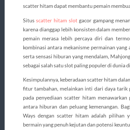
scatter hitam dapat membantu pemain membuat 
Situs
scatter hitam slot
gacor gampang menang 
karena dianggap lebih konsisten dalam member
pemain merasa lebih percaya diri dan termo
kombinasi antara mekanisme permainan yang a
serta sensasi hiburan yang mendalam, Mahjon
sebagai salah satu slot paling populer di dunia di
Kesimpulannya, keberadaan scatter hitam dal
fitur tambahan, melainkan inti dari daya tari
pada penyediaan scatter hitam menawarkan
antara hiburan dan peluang kemenangan. Bagi
Ways dengan scatter hitam adalah pilihan 
bermain yang penuh kejutan dan potensi keuntu