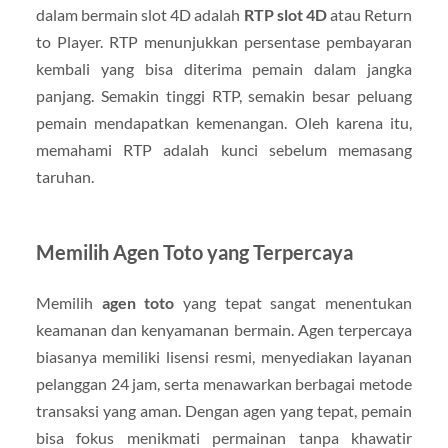
dalam bermain slot 4D adalah
RTP slot 4D
atau Return
to Player. RTP menunjukkan persentase pembayaran
kembali yang bisa diterima pemain dalam jangka
panjang. Semakin tinggi RTP, semakin besar peluang
pemain mendapatkan kemenangan. Oleh karena itu,
memahami RTP adalah kunci sebelum memasang
taruhan.
Memilih Agen Toto yang Terpercaya
Memilih
agen toto
yang tepat sangat menentukan
keamanan dan kenyamanan bermain. Agen terpercaya
biasanya memiliki lisensi resmi, menyediakan layanan
pelanggan 24 jam, serta menawarkan berbagai metode
transaksi yang aman. Dengan agen yang tepat, pemain
bisa fokus menikmati permainan tanpa khawatir