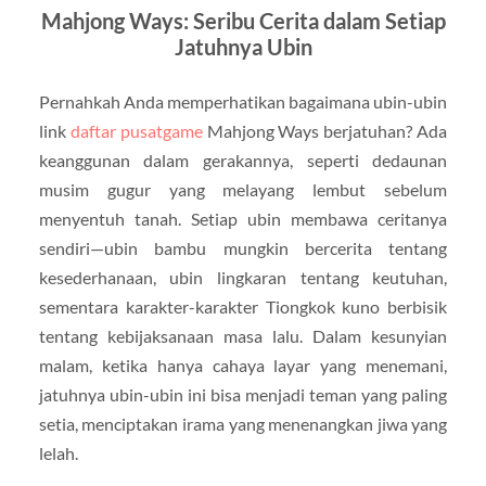
Mahjong Ways: Seribu Cerita dalam Setiap
Jatuhnya Ubin
Pernahkah Anda memperhatikan bagaimana ubin-ubin
link
daftar pusatgame
Mahjong Ways berjatuhan? Ada
keanggunan dalam gerakannya, seperti dedaunan
musim gugur yang melayang lembut sebelum
menyentuh tanah. Setiap ubin membawa ceritanya
sendiri—ubin bambu mungkin bercerita tentang
kesederhanaan, ubin lingkaran tentang keutuhan,
sementara karakter-karakter Tiongkok kuno berbisik
tentang kebijaksanaan masa lalu. Dalam kesunyian
malam, ketika hanya cahaya layar yang menemani,
jatuhnya ubin-ubin ini bisa menjadi teman yang paling
setia, menciptakan irama yang menenangkan jiwa yang
lelah.