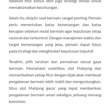
sebelum fitur bonus aktif juga strategi cerdas untuk
memaksimalkan keuntungan.
Selain itu, disiplin saat bermain sangat penting. Pemain
perlu menentukan batas kemenangan dan batas
kerugian sebelum mulai bermain agar keputusan tetap
rasional dan terkontrol. Dengan manajemen waktu dan
target kemenangan yang jelas, pemain dapat fokus
pada strategi dan menghindari keputusan impulsif.
Terakhir, pilih taruhan dan permainan sesuai gaya
bermain. Memahami volatilitas slot Mahjong dan
memanfaatkan setiap fitur dengan bijak akan membuat
pengalaman bermain lebih stabil dan menguntungkan.
Situs slot Mahjong gacor yang tepat memberikan
pengalaman bermain aman sekaligus peluang menang
konsisten.