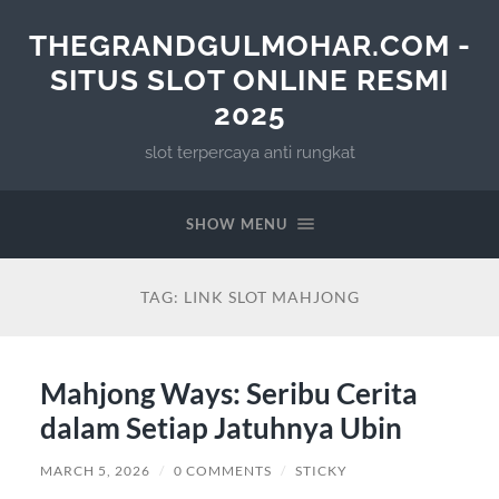
THEGRANDGULMOHAR.COM -
SITUS SLOT ONLINE RESMI
2025
slot terpercaya anti rungkat
SHOW MENU
TAG:
LINK SLOT MAHJONG
Mahjong Ways: Seribu Cerita
dalam Setiap Jatuhnya Ubin
MARCH 5, 2026
/
0 COMMENTS
/
STICKY