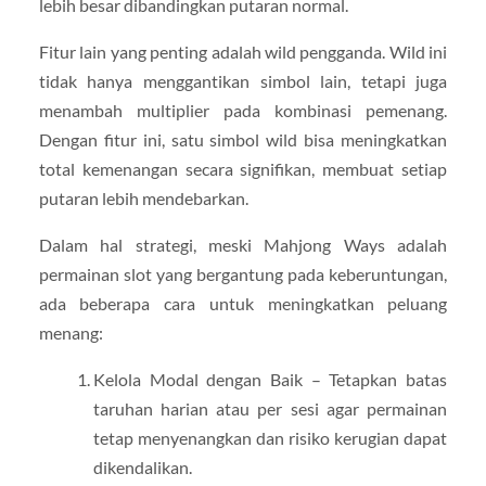
lebih besar dibandingkan putaran normal.
Fitur lain yang penting adalah wild pengganda. Wild ini
tidak hanya menggantikan simbol lain, tetapi juga
menambah multiplier pada kombinasi pemenang.
Dengan fitur ini, satu simbol wild bisa meningkatkan
total kemenangan secara signifikan, membuat setiap
putaran lebih mendebarkan.
Dalam hal strategi, meski Mahjong Ways adalah
permainan slot yang bergantung pada keberuntungan,
ada beberapa cara untuk meningkatkan peluang
menang:
Kelola Modal dengan Baik – Tetapkan batas
taruhan harian atau per sesi agar permainan
tetap menyenangkan dan risiko kerugian dapat
dikendalikan.