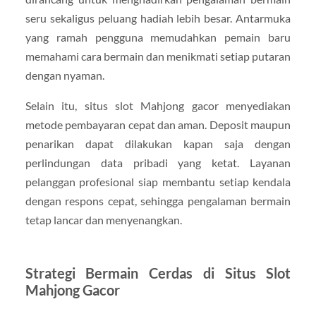
seru sekaligus peluang hadiah lebih besar. Antarmuka
yang ramah pengguna memudahkan pemain baru
memahami cara bermain dan menikmati setiap putaran
dengan nyaman.
Selain itu, situs slot Mahjong gacor menyediakan
metode pembayaran cepat dan aman. Deposit maupun
penarikan dapat dilakukan kapan saja dengan
perlindungan data pribadi yang ketat. Layanan
pelanggan profesional siap membantu setiap kendala
dengan respons cepat, sehingga pengalaman bermain
tetap lancar dan menyenangkan.
Strategi Bermain Cerdas di Situs Slot
Mahjong Gacor