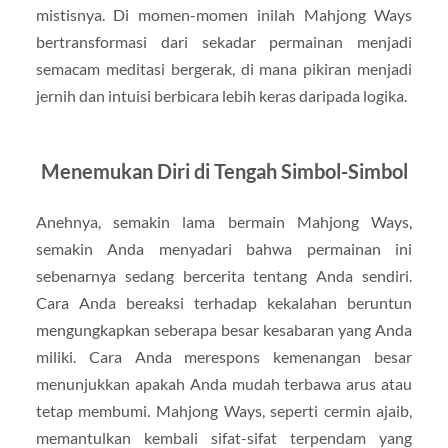
mistisnya. Di momen-momen inilah Mahjong Ways
bertransformasi dari sekadar permainan menjadi
semacam meditasi bergerak, di mana pikiran menjadi
jernih dan intuisi berbicara lebih keras daripada logika.
Menemukan Diri di Tengah Simbol-Simbol
Anehnya, semakin lama bermain Mahjong Ways,
semakin Anda menyadari bahwa permainan ini
sebenarnya sedang bercerita tentang Anda sendiri.
Cara Anda bereaksi terhadap kekalahan beruntun
mengungkapkan seberapa besar kesabaran yang Anda
miliki. Cara Anda merespons kemenangan besar
menunjukkan apakah Anda mudah terbawa arus atau
tetap membumi. Mahjong Ways, seperti cermin ajaib,
memantulkan kembali sifat-sifat terpendam yang