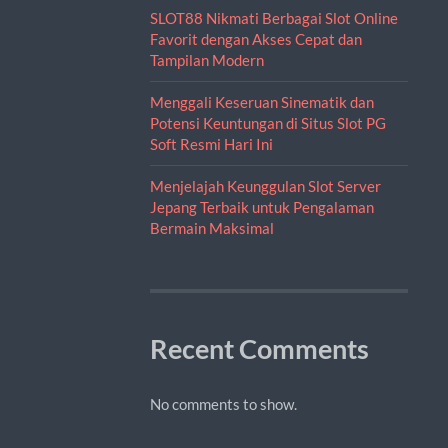
SLOT88 Nikmati Berbagai Slot Online
Favorit dengan Akses Cepat dan
Tampilan Modern
Menggali Keseruan Sinematik dan
Potensi Keuntungan di Situs Slot PG
Soft Resmi Hari Ini
Menjelajah Keunggulan Slot Server
Jepang Terbaik untuk Pengalaman
Bermain Maksimal
Recent Comments
No comments to show.