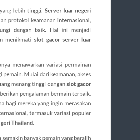
ang lebih tinggi.
Server luar negeri
an protokol keamanan internasional,
dungi dengan baik. Hal ini menjadi
gin menikmati
slot gacor server luar
nya menawarkan variasi permainan
gi pemain. Mulai dari keamanan, akses
luang menang tinggi dengan
slot gacor
berikan pengalaman bermain terbaik.
ma bagi mereka yang ingin merasakan
ternasional, termasuk variasi populer
egeri Thailand
.
ka semakin banyak pemain yang beralih