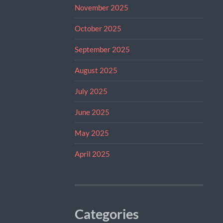
November 2025
October 2025
September 2025
August 2025
July 2025
June 2025
May 2025
April 2025
Categories