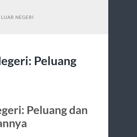
 LUAR NEGERI
egeri: Peluang
geri: Peluang dan
annya