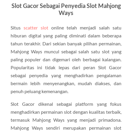
Slot Gacor Sebagai Penyedia Slot Mahjong
Ways
Situs
scatter slot
online telah menjadi salah satu
hiburan digital yang paling diminati dalam beberapa
tahun terakhir. Dari sekian banyak pilihan permainan,
Mahjong Ways muncul sebagai salah satu slot yang
paling populer dan digemari oleh berbagai kalangan.
Popularitas ini tidak lepas dari peran Slot Gacor
sebagai penyedia yang menghadirkan pengalaman
bermain lebih menyenangkan, mudah diakses, dan
penuh peluang kemenangan.
Slot Gacor dikenal sebagai platform yang fokus
menghadirkan permainan slot dengan kualitas terbaik,
termasuk Mahjong Ways yang menjadi primadona.
Mahjong Ways sendiri merupakan permainan slot