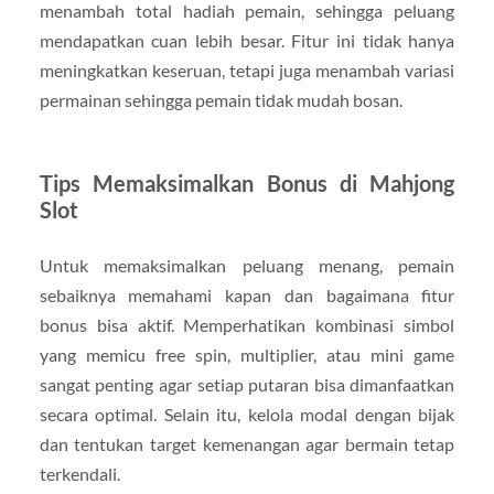
menambah total hadiah pemain, sehingga peluang
mendapatkan cuan lebih besar. Fitur ini tidak hanya
meningkatkan keseruan, tetapi juga menambah variasi
permainan sehingga pemain tidak mudah bosan.
Tips Memaksimalkan Bonus di Mahjong
Slot
Untuk memaksimalkan peluang menang, pemain
sebaiknya memahami kapan dan bagaimana fitur
bonus bisa aktif. Memperhatikan kombinasi simbol
yang memicu free spin, multiplier, atau mini game
sangat penting agar setiap putaran bisa dimanfaatkan
secara optimal. Selain itu, kelola modal dengan bijak
dan tentukan target kemenangan agar bermain tetap
terkendali.