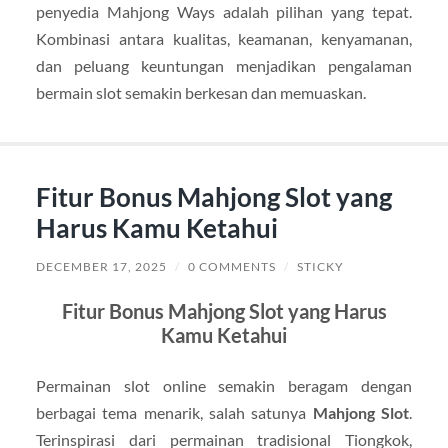
penyedia Mahjong Ways adalah pilihan yang tepat.
Kombinasi antara kualitas, keamanan, kenyamanan,
dan peluang keuntungan menjadikan pengalaman
bermain slot semakin berkesan dan memuaskan.
Fitur Bonus Mahjong Slot yang
Harus Kamu Ketahui
DECEMBER 17, 2025
/
0 COMMENTS
/
STICKY
Fitur Bonus Mahjong Slot yang Harus
Kamu Ketahui
Permainan slot online semakin beragam dengan
berbagai tema menarik, salah satunya
Mahjong Slot
.
Terinspirasi dari permainan tradisional Tiongkok,