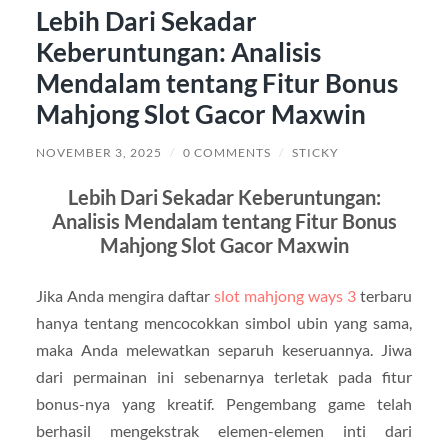
Lebih Dari Sekadar
Keberuntungan: Analisis
Mendalam tentang Fitur Bonus
Mahjong Slot Gacor Maxwin
NOVEMBER 3, 2025
/
0 COMMENTS
/
STICKY
Lebih Dari Sekadar Keberuntungan:
Analisis Mendalam tentang Fitur Bonus
Mahjong Slot Gacor Maxwin
Jika Anda mengira daftar
slot mahjong ways 3
terbaru
hanya tentang mencocokkan simbol ubin yang sama,
maka Anda melewatkan separuh keseruannya. Jiwa
dari permainan ini sebenarnya terletak pada fitur
bonus-nya yang kreatif. Pengembang game telah
berhasil mengekstrak elemen-elemen inti dari