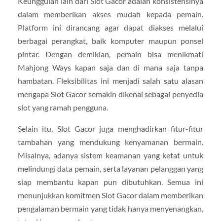
Keunggulan lain dari Slot Gacor adalah konsistensinya
dalam memberikan akses mudah kepada pemain.
Platform ini dirancang agar dapat diakses melalui
berbagai perangkat, baik komputer maupun ponsel
pintar. Dengan demikian, pemain bisa menikmati
Mahjong Ways kapan saja dan di mana saja tanpa
hambatan. Fleksibilitas ini menjadi salah satu alasan
mengapa Slot Gacor semakin dikenal sebagai penyedia
slot yang ramah pengguna.
Selain itu, Slot Gacor juga menghadirkan fitur-fitur
tambahan yang mendukung kenyamanan bermain.
Misalnya, adanya sistem keamanan yang ketat untuk
melindungi data pemain, serta layanan pelanggan yang
siap membantu kapan pun dibutuhkan. Semua ini
menunjukkan komitmen Slot Gacor dalam memberikan
pengalaman bermain yang tidak hanya menyenangkan,