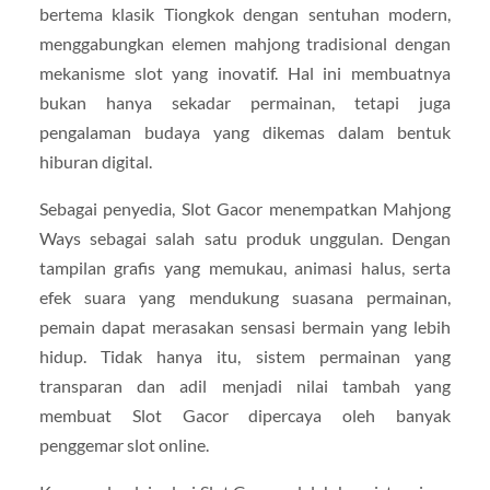
bertema klasik Tiongkok dengan sentuhan modern,
menggabungkan elemen mahjong tradisional dengan
mekanisme slot yang inovatif. Hal ini membuatnya
bukan hanya sekadar permainan, tetapi juga
pengalaman budaya yang dikemas dalam bentuk
hiburan digital.
Sebagai penyedia, Slot Gacor menempatkan Mahjong
Ways sebagai salah satu produk unggulan. Dengan
tampilan grafis yang memukau, animasi halus, serta
efek suara yang mendukung suasana permainan,
pemain dapat merasakan sensasi bermain yang lebih
hidup. Tidak hanya itu, sistem permainan yang
transparan dan adil menjadi nilai tambah yang
membuat Slot Gacor dipercaya oleh banyak
penggemar slot online.