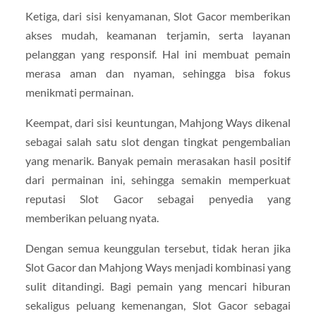
Ketiga, dari sisi kenyamanan, Slot Gacor memberikan
akses mudah, keamanan terjamin, serta layanan
pelanggan yang responsif. Hal ini membuat pemain
merasa aman dan nyaman, sehingga bisa fokus
menikmati permainan.
Keempat, dari sisi keuntungan, Mahjong Ways dikenal
sebagai salah satu slot dengan tingkat pengembalian
yang menarik. Banyak pemain merasakan hasil positif
dari permainan ini, sehingga semakin memperkuat
reputasi Slot Gacor sebagai penyedia yang
memberikan peluang nyata.
Dengan semua keunggulan tersebut, tidak heran jika
Slot Gacor dan Mahjong Ways menjadi kombinasi yang
sulit ditandingi. Bagi pemain yang mencari hiburan
sekaligus peluang kemenangan, Slot Gacor sebagai