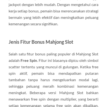
jackpot dengan lebih mudah. Dengan mengetahui cara
kerja setiap bonus, pemain bisa merencanakan strategi
bermain yang lebih efektif dan meningkatkan peluang
kemenangan secara signifikan.
Jenis Fitur Bonus Mahjong Slot
Salah satu fitur bonus paling populer di Mahjong Slot
adalah
Free Spin
. Fitur ini biasanya dipicu oleh simbol
scatter tertentu yang muncul di gulungan. Ketika free
spin aktif, pemain bisa mendapatkan putaran
tambahan tanpa harus mengeluarkan modal lagi,
sehingga peluang meraih kombinasi kemenangan
meningkat. Beberapa versi Mahjong Slot bahkan
menawarkan free spin dengan multiplier, yang berarti
setiap kemenangan selama free spin akan dikalikan,