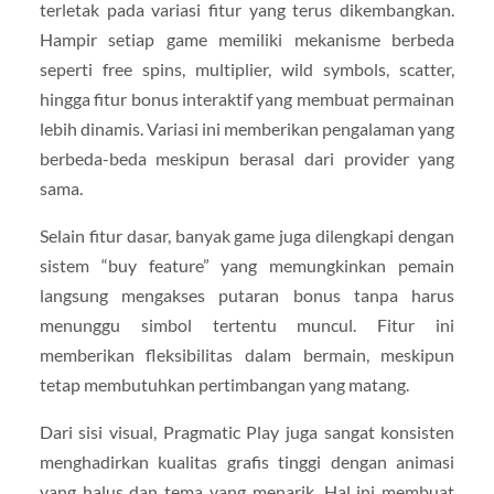
terletak pada variasi fitur yang terus dikembangkan.
Hampir setiap game memiliki mekanisme berbeda
seperti free spins, multiplier, wild symbols, scatter,
hingga fitur bonus interaktif yang membuat permainan
lebih dinamis. Variasi ini memberikan pengalaman yang
berbeda-beda meskipun berasal dari provider yang
sama.
Selain fitur dasar, banyak game juga dilengkapi dengan
sistem “buy feature” yang memungkinkan pemain
langsung mengakses putaran bonus tanpa harus
menunggu simbol tertentu muncul. Fitur ini
memberikan fleksibilitas dalam bermain, meskipun
tetap membutuhkan pertimbangan yang matang.
Dari sisi visual, Pragmatic Play juga sangat konsisten
menghadirkan kualitas grafis tinggi dengan animasi
yang halus dan tema yang menarik. Hal ini membuat