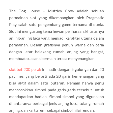
The Dog House – Muttley Crew adalah sebuah
permainan slot yang dikembangkan oleh Pragmatic
Play, salah satu pengembang game ternama di dunia.
Slot ini mengusung tema hewan peliharaan, khususnya
anjing-anjing lucu yang menjadi karakter utama dalam
permainan. Desain grafisnya penuh warna dan ceria
dengan latar belakang rumah anjing yang hangat,
membuat suasana bermain terasa menyenangkan.
slot bet 200 perak
ini hadir dengan 5 gulungan dan 20
paylines, yang berarti ada 20 garis kemenangan yang
bisa aktif dalam satu putaran. Pemain hanya perlu
mencocokkan simbol pada garis-garis tersebut untuk
mendapatkan hadiah. Simbol-simbol yang digunakan
di antaranya berbagai jenis anjing lucu, tulang, rumah
anjing, dan kartu remi sebagai simbol nilai rendah.