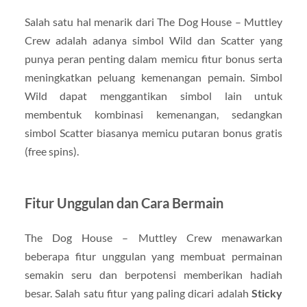
Salah satu hal menarik dari The Dog House – Muttley
Crew adalah adanya simbol Wild dan Scatter yang
punya peran penting dalam memicu fitur bonus serta
meningkatkan peluang kemenangan pemain. Simbol
Wild dapat menggantikan simbol lain untuk
membentuk kombinasi kemenangan, sedangkan
simbol Scatter biasanya memicu putaran bonus gratis
(free spins).
Fitur Unggulan dan Cara Bermain
The Dog House – Muttley Crew menawarkan
beberapa fitur unggulan yang membuat permainan
semakin seru dan berpotensi memberikan hadiah
besar. Salah satu fitur yang paling dicari adalah
Sticky