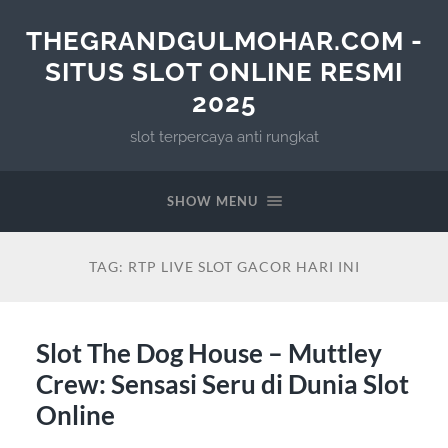
THEGRANDGULMOHAR.COM -
SITUS SLOT ONLINE RESMI
2025
slot terpercaya anti rungkat
SHOW MENU
TAG:
RTP LIVE SLOT GACOR HARI INI
Slot The Dog House – Muttley
Crew: Sensasi Seru di Dunia Slot
Online