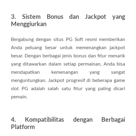
3. Sistem Bonus dan Jackpot yang
Menggiurkan
Bergabung dengan situs PG Soft resmi memberikan
Anda peluang besar untuk memenangkan jackpot
besar. Dengan berbagai jenis bonus dan fitur menarik
yang ditawarkan dalam setiap permainan, Anda bisa
mendapatkan kemenangan yang sangat
menguntungkan. Jackpot progresif di beberapa game
slot PG adalah salah satu fitur yang paling dicari
pemain.
4. Kompatibilitas dengan Berbagai
Platform