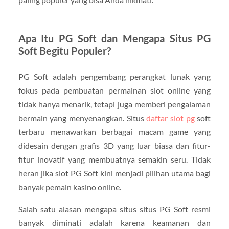
Apa Itu PG Soft dan Mengapa Situs PG
Soft Begitu Populer?
PG Soft adalah pengembang perangkat lunak yang
fokus pada pembuatan permainan slot online yang
tidak hanya menarik, tetapi juga memberi pengalaman
bermain yang menyenangkan. Situs
daftar slot pg
soft
terbaru menawarkan berbagai macam game yang
didesain dengan grafis 3D yang luar biasa dan fitur-
fitur inovatif yang membuatnya semakin seru. Tidak
heran jika slot PG Soft kini menjadi pilihan utama bagi
banyak pemain kasino online.
Salah satu alasan mengapa situs situs PG Soft resmi
banyak diminati adalah karena keamanan dan