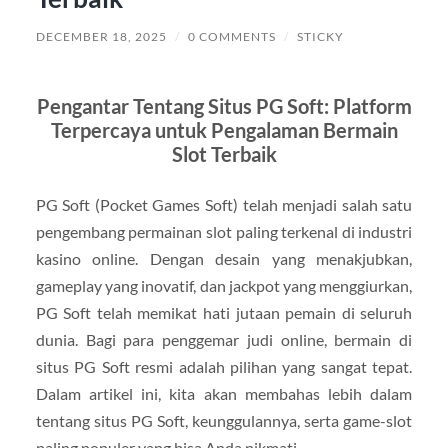
DECEMBER 18, 2025
/
0 COMMENTS
/
STICKY
Pengantar Tentang Situs PG Soft: Platform
Terpercaya untuk Pengalaman Bermain
Slot Terbaik
PG Soft (Pocket Games Soft) telah menjadi salah satu
pengembang permainan slot paling terkenal di industri
kasino online. Dengan desain yang menakjubkan,
gameplay yang inovatif, dan jackpot yang menggiurkan,
PG Soft telah memikat hati jutaan pemain di seluruh
dunia. Bagi para penggemar judi online, bermain di
situs PG Soft resmi adalah pilihan yang sangat tepat.
Dalam artikel ini, kita akan membahas lebih dalam
tentang situs PG Soft, keunggulannya, serta game-slot
paling populer yang bisa Anda nikmati.