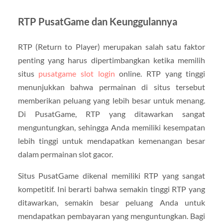
RTP PusatGame dan Keunggulannya
RTP (Return to Player) merupakan salah satu faktor
penting yang harus dipertimbangkan ketika memilih
situs
pusatgame slot login
online. RTP yang tinggi
menunjukkan bahwa permainan di situs tersebut
memberikan peluang yang lebih besar untuk menang.
Di PusatGame, RTP yang ditawarkan sangat
menguntungkan, sehingga Anda memiliki kesempatan
lebih tinggi untuk mendapatkan kemenangan besar
dalam permainan slot gacor.
Situs PusatGame dikenal memiliki RTP yang sangat
kompetitif. Ini berarti bahwa semakin tinggi RTP yang
ditawarkan, semakin besar peluang Anda untuk
mendapatkan pembayaran yang menguntungkan. Bagi