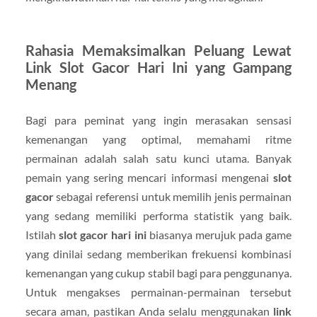
Rahasia Memaksimalkan Peluang Lewat
Link Slot Gacor Hari Ini yang Gampang
Menang
Bagi para peminat yang ingin merasakan sensasi
kemenangan yang optimal, memahami ritme
permainan adalah salah satu kunci utama. Banyak
pemain yang sering mencari informasi mengenai
slot
gacor
sebagai referensi untuk memilih jenis permainan
yang sedang memiliki performa statistik yang baik.
Istilah
slot gacor hari ini
biasanya merujuk pada game
yang dinilai sedang memberikan frekuensi kombinasi
kemenangan yang cukup stabil bagi para penggunanya.
Untuk mengakses permainan-permainan tersebut
secara aman, pastikan Anda selalu menggunakan
link