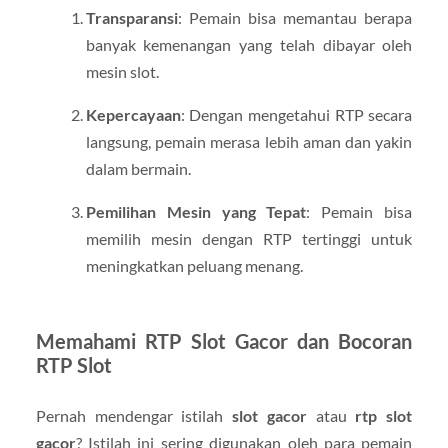
Transparansi
: Pemain bisa memantau berapa
banyak kemenangan yang telah dibayar oleh
mesin slot.
Kepercayaan
: Dengan mengetahui RTP secara
langsung, pemain merasa lebih aman dan yakin
dalam bermain.
Pemilihan Mesin yang Tepat
: Pemain bisa
memilih mesin dengan RTP tertinggi untuk
meningkatkan peluang menang.
Memahami RTP Slot Gacor dan Bocoran
RTP Slot
Pernah mendengar istilah
slot gacor
atau
rtp slot
gacor
? Istilah ini sering digunakan oleh para pemain