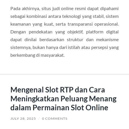
Pada akhirnya, situs judi online resmi dapat dipahami
sebagai kombinasi antara teknologi yang stabil, sistem
keamanan yang kuat, serta transparansi operasional.
Dengan pendekatan yang objektif, platform digital
dapat dinilai berdasarkan struktur dan mekanisme
sistemnya, bukan hanya dari istilah atau persepsi yang
berkembang di masyarakat.
Mengenal Slot RTP dan Cara
Meningkatkan Peluang Menang
dalam Permainan Slot Online
JULY 28, 2025
/
0 COMMENTS