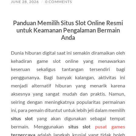
JUNE 28, 2026
/
0 COMMENTS
Panduan Memilih Situs Slot Online Resmi
untuk Keamanan Pengalaman Bermain
Anda
Dunia hiburan digital saat ini semakin diramaikan oleh
kehadiran game slot online yang menawarkan
keseruan sekaligus tantangan tersendiri bagi
penggunanya. Bagi banyak kalangan, aktivitas ini
menjadi alternatif hiburan yang menarik karena
aksesnya yang sangat mudah dan praktis. Namun,
seiring dengan meningkatnya popularitas permainan
ini, para pemain dituntut untuk lebih jeli dalam memilih
situs slot
yang akan digunakan sebagai tempat
bermain. Menggunakan
situs slot
pusat games
terpercaya
adalah langkah krusial yang tidak boleh