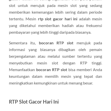
slot untuk merujuk pada mesin slot yang sedang
memberikan kemenangan lebih sering dalam periode
tertentu. Mesin
rtp slot gacor hari ini
adalah mesin
yang diketahui memberikan hadiah atau frekuensi
pembayaran yang lebih tinggi daripada biasanya.
Sementara itu,
bocoran RTP slot
merujuk pada
informasi yang biasanya dibagikan oleh pemain
berpengalaman atau melalui sumber tertentu yang
menyebutkan mesin slot dengan RTP tinggi.
Memanfaatkan
bocoran RTP slot
bisa memberi Anda
keuntungan dalam memilih mesin yang tepat dan
meningkatkan kemungkinan untuk menang besar.
RTP Slot Gacor Hari Ini