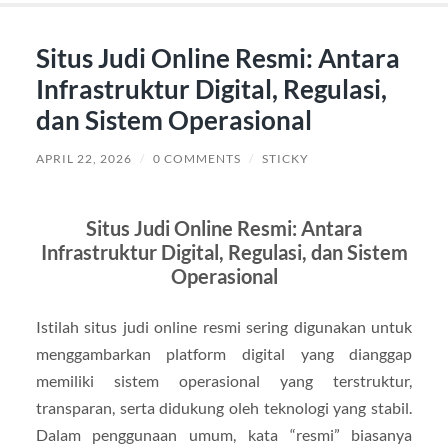
Situs Judi Online Resmi: Antara
Infrastruktur Digital, Regulasi,
dan Sistem Operasional
APRIL 22, 2026
/
0 COMMENTS
/
STICKY
Situs Judi Online Resmi: Antara
Infrastruktur Digital, Regulasi, dan Sistem
Operasional
Istilah situs judi online resmi sering digunakan untuk
menggambarkan platform digital yang dianggap
memiliki sistem operasional yang terstruktur,
transparan, serta didukung oleh teknologi yang stabil.
Dalam penggunaan umum, kata “resmi” biasanya