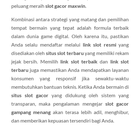
peluang meraih
slot gacor maxwin
.
Kombinasi antara strategi yang matang dan pemilihan
tempat bermain yang tepat adalah formula terbaik
dalam dunia game digital. Oleh karena itu, pastikan
Anda selalu mendaftar melalui
link slot resmi
yang
disediakan oleh
situs slot terbaru
yang memiliki rekam
jejak bersih. Memilih
link slot terbaik
dan
link slot
terbaru
juga memastikan Anda mendapatkan layanan
konsumen yang responsif jika sewaktu-waktu
membutuhkan bantuan teknis. Ketika Anda bermain di
situs slot gacor
yang didukung oleh sistem yang
transparan, maka pengalaman mengejar
slot gacor
gampang menang
akan terasa lebih adil, menghibur,
dan memberikan kepuasan tersendiri bagi Anda.