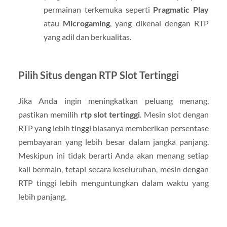
permainan terkemuka seperti
Pragmatic Play
atau
Microgaming
, yang dikenal dengan RTP
yang adil dan berkualitas.
Pilih Situs dengan RTP Slot Tertinggi
Jika Anda ingin meningkatkan peluang menang,
pastikan memilih
rtp slot tertinggi
. Mesin slot dengan
RTP yang lebih tinggi biasanya memberikan persentase
pembayaran yang lebih besar dalam jangka panjang.
Meskipun ini tidak berarti Anda akan menang setiap
kali bermain, tetapi secara keseluruhan, mesin dengan
RTP tinggi lebih menguntungkan dalam waktu yang
lebih panjang.