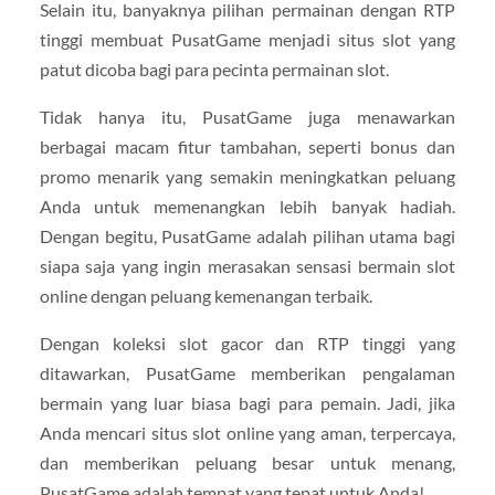
Selain itu, banyaknya pilihan permainan dengan RTP
tinggi membuat PusatGame menjadi situs slot yang
patut dicoba bagi para pecinta permainan slot.
Tidak hanya itu, PusatGame juga menawarkan
berbagai macam fitur tambahan, seperti bonus dan
promo menarik yang semakin meningkatkan peluang
Anda untuk memenangkan lebih banyak hadiah.
Dengan begitu, PusatGame adalah pilihan utama bagi
siapa saja yang ingin merasakan sensasi bermain slot
online dengan peluang kemenangan terbaik.
Dengan koleksi slot gacor dan RTP tinggi yang
ditawarkan, PusatGame memberikan pengalaman
bermain yang luar biasa bagi para pemain. Jadi, jika
Anda mencari situs slot online yang aman, terpercaya,
dan memberikan peluang besar untuk menang,
PusatGame adalah tempat yang tepat untuk Anda!