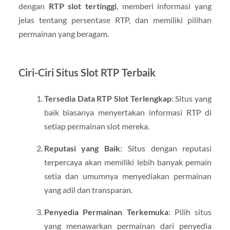
dengan
RTP slot tertinggi
, memberi informasi yang
jelas tentang persentase RTP, dan memiliki pilihan
permainan yang beragam.
Ciri-Ciri Situs Slot RTP Terbaik
Tersedia Data RTP Slot Terlengkap
: Situs yang
baik biasanya menyertakan informasi RTP di
setiap permainan slot mereka.
Reputasi yang Baik
: Situs dengan reputasi
terpercaya akan memiliki lebih banyak pemain
setia dan umumnya menyediakan permainan
yang adil dan transparan.
Penyedia Permainan Terkemuka
: Pilih situs
yang menawarkan permainan dari penyedia