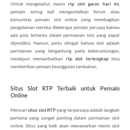
Untuk mengetahui mesin
rtp slot gacor hari ini
,
pemain sering kali mengandalkan forum atau
komunitas pemain slot online yang membagikan
pengalaman mereka. Beberapa pemain percaya bahwa
ada pola tertentu dalam permainan slot yang dapat
diprediksi. Namun, perlu diingat bahwa slot adalah
permainan yang bergantung pada keberuntungan,
meskipun memanfaatkan
rtp slot terlengkap
bisa
memberikan pemain keunggulan tambahan.
Situs Slot RTP Terbaik untuk Pemain
Online
Mencari
situs slot RTP
yang terpercaya adalah langkah
pertama yang sangat penting dalam permainan slot
online. Situs yang baik akan menawarkan mesin slot