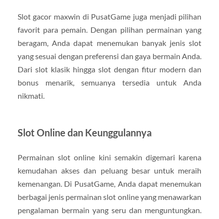
Slot gacor maxwin di PusatGame juga menjadi pilihan
favorit para pemain. Dengan pilihan permainan yang
beragam, Anda dapat menemukan banyak jenis slot
yang sesuai dengan preferensi dan gaya bermain Anda.
Dari slot klasik hingga slot dengan fitur modern dan
bonus menarik, semuanya tersedia untuk Anda
nikmati.
Slot Online dan Keunggulannya
Permainan slot online kini semakin digemari karena
kemudahan akses dan peluang besar untuk meraih
kemenangan. Di PusatGame, Anda dapat menemukan
berbagai jenis permainan slot online yang menawarkan
pengalaman bermain yang seru dan menguntungkan.