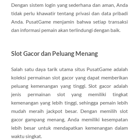
Dengan sistem login yang sederhana dan aman, Anda
tidak perlu khawatir tentang privasi dan data pribadi
Anda. PusatGame menjamin bahwa setiap transaksi
dan informasi pemain akan terlindungi dengan baik.
Slot Gacor dan Peluang Menang
Salah satu daya tarik utama situs PusatGame adalah
koleksi permainan slot gacor yang dapat memberikan
peluang kemenangan yang tinggi. Slot gacor adalah
jenis permainan slot yang memiliki tingkat
kemenangan yang lebih tinggi, sehingga pemain lebih
mudah meraih jackpot besar. Dengan memilih slot
gacor gampang menang, Anda memiliki kesempatan
lebih besar untuk mendapatkan kemenangan dalam
waktu singkat.