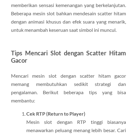
memberikan sensasi kemenangan yang berkelanjutan.
Beberapa mesin slot bahkan mendesain scatter hitam
dengan animasi khusus dan efek suara yang menarik,
untuk menambah keseruan saat simbol ini muncul.
Tips Mencari Slot dengan Scatter Hitam
Gacor
Mencari mesin slot dengan scatter hitam gacor
memang membutuhkan sedikit strategi dan
pengalaman. Berikut beberapa tips yang bisa
membantu:
Cek RTP (Return to Player)
Mesin slot dengan RTP tinggi biasanya
menawarkan peluang menang lebih besar. Cari