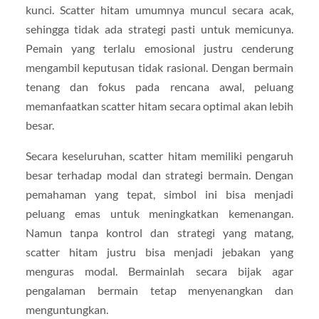
kunci. Scatter hitam umumnya muncul secara acak,
sehingga tidak ada strategi pasti untuk memicunya.
Pemain yang terlalu emosional justru cenderung
mengambil keputusan tidak rasional. Dengan bermain
tenang dan fokus pada rencana awal, peluang
memanfaatkan scatter hitam secara optimal akan lebih
besar.
Secara keseluruhan, scatter hitam memiliki pengaruh
besar terhadap modal dan strategi bermain. Dengan
pemahaman yang tepat, simbol ini bisa menjadi
peluang emas untuk meningkatkan kemenangan.
Namun tanpa kontrol dan strategi yang matang,
scatter hitam justru bisa menjadi jebakan yang
menguras modal. Bermainlah secara bijak agar
pengalaman bermain tetap menyenangkan dan
menguntungkan.