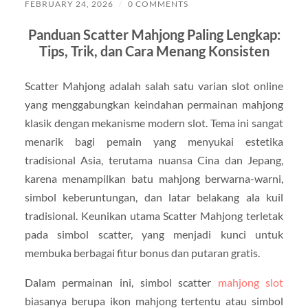
FEBRUARY 24, 2026
/
0 COMMENTS
Panduan Scatter Mahjong Paling Lengkap:
Tips, Trik, dan Cara Menang Konsisten
Scatter Mahjong adalah salah satu varian slot online
yang menggabungkan keindahan permainan mahjong
klasik dengan mekanisme modern slot. Tema ini sangat
menarik bagi pemain yang menyukai estetika
tradisional Asia, terutama nuansa Cina dan Jepang,
karena menampilkan batu mahjong berwarna-warni,
simbol keberuntungan, dan latar belakang ala kuil
tradisional. Keunikan utama Scatter Mahjong terletak
pada simbol scatter, yang menjadi kunci untuk
membuka berbagai fitur bonus dan putaran gratis.
Dalam permainan ini, simbol scatter
mahjong slot
biasanya berupa ikon mahjong tertentu atau simbol