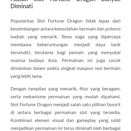
Diminati
Popularitas Slot Fortune Dragon tidak lepas dari
keseimbangan antara kemudahan bermain dan potensi
hadiah yang menarik. Tema naga yang dipercaya
membawa keberuntungan menjadi daya tarik
tersendiri, terutama bagi pemain yang menyukai
nuansa budaya Asia. Permainan ini juga cocok
dimainkan dalam waktu singkat maupun sesi bermain
yang lebih lama.
Dengan tampilan yang menarik, fitur yang beragam,
serta mekanisme permainan yang mudah dipahami,
Slot Fortune Dragon menjadi salah satu pilihan favorit
di antara berbagai permainan slot yang tersedia.
Kombinasi elemen visual dan gameplay yang solid
menjadikan permainan ini terus diminati oleh berbagai