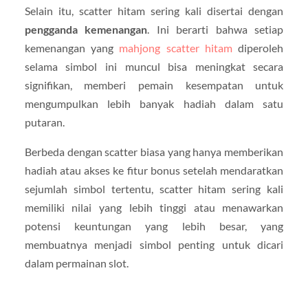
Selain itu, scatter hitam sering kali disertai dengan
pengganda kemenangan
. Ini berarti bahwa setiap
kemenangan yang
mahjong scatter hitam
diperoleh
selama simbol ini muncul bisa meningkat secara
signifikan, memberi pemain kesempatan untuk
mengumpulkan lebih banyak hadiah dalam satu
putaran.
Berbeda dengan scatter biasa yang hanya memberikan
hadiah atau akses ke fitur bonus setelah mendaratkan
sejumlah simbol tertentu, scatter hitam sering kali
memiliki nilai yang lebih tinggi atau menawarkan
potensi keuntungan yang lebih besar, yang
membuatnya menjadi simbol penting untuk dicari
dalam permainan slot.