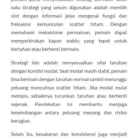
satu strategi yang umum digunakan adalah memilih
slot dengan informasi jelas mengenai fungsi dan
frekuensi kemunculan scatter hitam. Dengan
memahami mekanisme permainan, pemain dapat
memperkirakan kapan waktu yang tepat untuk
bertahan atau berhenti bermain.
Strategi lain adalah menyesuaikan nilai taruhan
dengan kondisi modal. Saat modal masih stabil, pemain
bisa bermain dengan taruhan normal sambil menunggu
peluang munculnya scatter hitam. Jika modal mulai
menipis, sebaiknya turunkan taruhan atau berhenti
sejenak. Pendekatan ini membantu menjaga
keseimbangan antara peluang menang dan risiko
kerugian.
Selain itu, kesabaran dan konsistensi juga menjadi