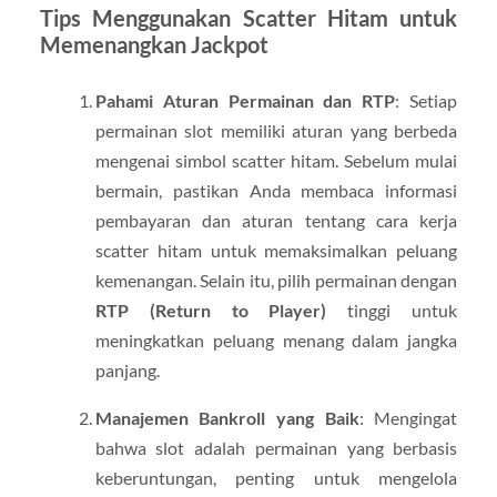
Tips Menggunakan Scatter Hitam untuk
Memenangkan Jackpot
Pahami Aturan Permainan dan RTP
: Setiap
permainan slot memiliki aturan yang berbeda
mengenai simbol scatter hitam. Sebelum mulai
bermain, pastikan Anda membaca informasi
pembayaran dan aturan tentang cara kerja
scatter hitam untuk memaksimalkan peluang
kemenangan. Selain itu, pilih permainan dengan
RTP (Return to Player)
tinggi untuk
meningkatkan peluang menang dalam jangka
panjang.
Manajemen Bankroll yang Baik
: Mengingat
bahwa slot adalah permainan yang berbasis
keberuntungan, penting untuk mengelola