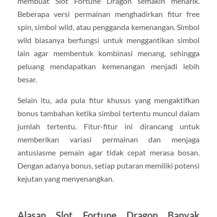
membuat Slot Fortune Dragon semakin menarik.
Beberapa versi permainan menghadirkan fitur free
spin, simbol wild, atau pengganda kemenangan. Simbol
wild biasanya berfungsi untuk menggantikan simbol
lain agar membentuk kombinasi menang, sehingga
peluang mendapatkan kemenangan menjadi lebih
besar.
Selain itu, ada pula fitur khusus yang mengaktifkan
bonus tambahan ketika simbol tertentu muncul dalam
jumlah tertentu. Fitur-fitur ini dirancang untuk
memberikan variasi permainan dan menjaga
antusiasme pemain agar tidak cepat merasa bosan.
Dengan adanya bonus, setiap putaran memiliki potensi
kejutan yang menyenangkan.
Alasan Slot Fortune Dragon Banyak