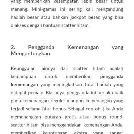
yang memberikan kesempatan lebih besar untuk
menang. Mini-games ini sering kali mengandung
hadiah besar atau bahkan jackpot besar, yang bisa
diakses dengan bantuan scatter hitam.
2.
Pengganda Kemenangan yang
Menguntungkan
Keunggulan lainnya dari scatter hitam adalah
kemampuan untuk memberikan
pengganda
kemenangan
yang meningkatkan total hadiah yang
didapat pemain. Biasanya, pengganda ini berlaku baik
pada kemenangan reguler maupun kemenangan yang
terjadi selama fitur bonus. Sebagai contoh, jika Anda
memenangkan putaran gratis atau bonus round,
scatter hitam bisa menggandakan kemenangan Anda,
memberikan keuntungan ekstra yang sangat