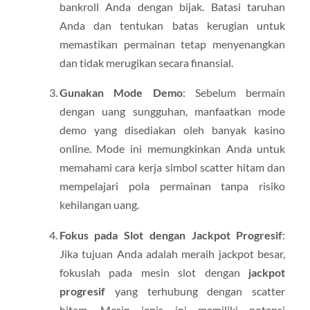
bankroll Anda dengan bijak. Batasi taruhan
Anda dan tentukan batas kerugian untuk
memastikan permainan tetap menyenangkan
dan tidak merugikan secara finansial.
Gunakan Mode Demo
: Sebelum bermain
dengan uang sungguhan, manfaatkan mode
demo yang disediakan oleh banyak kasino
online. Mode ini memungkinkan Anda untuk
memahami cara kerja simbol scatter hitam dan
mempelajari pola permainan tanpa risiko
kehilangan uang.
Fokus pada Slot dengan Jackpot Progresif
:
Jika tujuan Anda adalah meraih jackpot besar,
fokuslah pada mesin slot dengan
jackpot
progresif
yang terhubung dengan scatter
hitam. Mesin jenis ini memiliki potensi