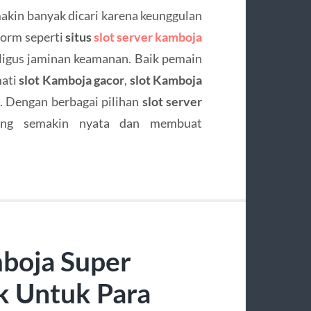
akin banyak dicari karena keunggulan
form seperti
situs
slot server kamboja
igus jaminan keamanan. Baik pemain
mati
slot Kamboja gacor
,
slot Kamboja
 Dengan berbagai pilihan
slot server
ang semakin nyata dan membuat
mboja Super
ik Untuk Para