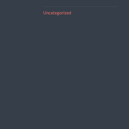
Uncategorized