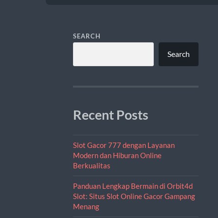
SEARCH
Search
Recent Posts
Slot Gacor 777 dengan Layanan
Modern dan Hiburan Online
Berkualitas
Panduan Lengkap Bermain di Orbit4d
Slot: Situs Slot Online Gacor Gampang
Menang