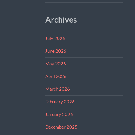
Archives
July 2026
June 2026
May 2026
April 2026
March 2026
February 2026
January 2026
December 2025