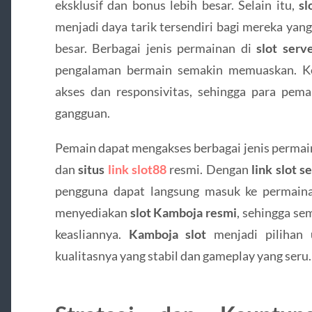
eksklusif dan bonus lebih besar. Selain itu,
sl
menjadi daya tarik tersendiri bagi mereka ya
besar. Berbagai jenis permainan di
slot serv
pengalaman bermain semakin memuaskan. Ke
akses dan responsivitas, sehingga para pem
gangguan.
Pemain dapat mengakses berbagai jenis permai
dan
situs
link slot88
resmi. Dengan
link slot 
pengguna dapat langsung masuk ke permainan
menyediakan
slot Kamboja resmi
, sehingga se
keasliannya.
Kamboja slot
menjadi pilihan 
kualitasnya yang stabil dan gameplay yang seru.