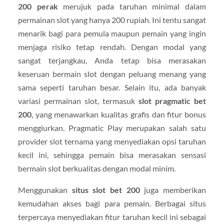
200 perak
merujuk pada taruhan minimal dalam
permainan slot yang hanya 200 rupiah. Ini tentu sangat
menarik bagi para pemula maupun pemain yang ingin
menjaga risiko tetap rendah. Dengan modal yang
sangat terjangkau, Anda tetap bisa merasakan
keseruan bermain slot dengan peluang menang yang
sama seperti taruhan besar. Selain itu, ada banyak
variasi permainan slot, termasuk
slot pragmatic bet
200
, yang menawarkan kualitas grafis dan fitur bonus
menggiurkan. Pragmatic Play merupakan salah satu
provider slot ternama yang menyediakan opsi taruhan
kecil ini, sehingga pemain bisa merasakan sensasi
bermain slot berkualitas dengan modal minim.
Menggunakan
situs slot bet 200
juga memberikan
kemudahan akses bagi para pemain. Berbagai situs
terpercaya menyediakan fitur taruhan kecil ini sebagai