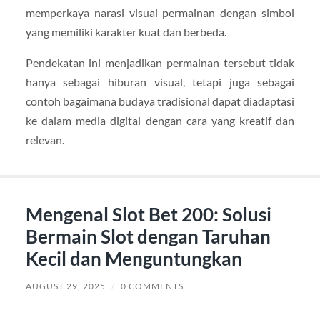
memperkaya narasi visual permainan dengan simbol
yang memiliki karakter kuat dan berbeda.
Pendekatan ini menjadikan permainan tersebut tidak
hanya sebagai hiburan visual, tetapi juga sebagai
contoh bagaimana budaya tradisional dapat diadaptasi
ke dalam media digital dengan cara yang kreatif dan
relevan.
Mengenal Slot Bet 200: Solusi
Bermain Slot dengan Taruhan
Kecil dan Menguntungkan
AUGUST 29, 2025
/
0 COMMENTS