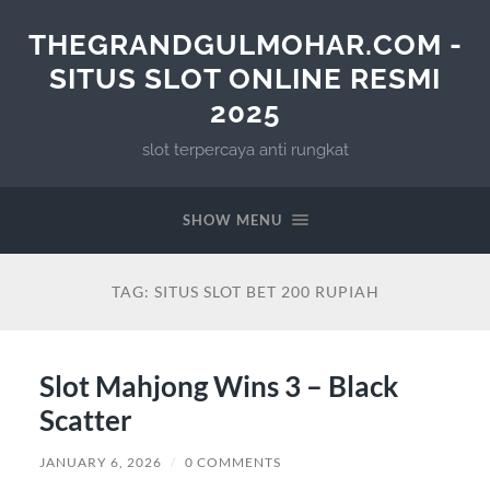
THEGRANDGULMOHAR.COM -
SITUS SLOT ONLINE RESMI
2025
slot terpercaya anti rungkat
SHOW MENU
TAG:
SITUS SLOT BET 200 RUPIAH
Slot Mahjong Wins 3 – Black
Scatter
JANUARY 6, 2026
/
0 COMMENTS