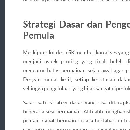
Strategi Dasar dan Peng
Pemula
Meskipun slot depo 5K memberikan akses yang l
menjadi aspek penting yang tidak boleh d
mengatur batas permainan sejak awal agar pe
Dengan modal kecil, setiap keputusan dala
sehingga pengelolaan yang bijak sangat diperlu
Salah satu strategi dasar yang bisa ditera
beberapa sesi permainan. Alih-alih menghabis
pemain dapat bermain secara bertahap untu
Cara ini membantu memberikan pengalaman yang