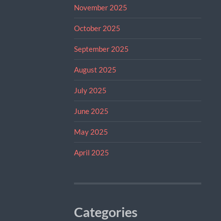
November 2025
October 2025
September 2025
August 2025
July 2025
June 2025
May 2025
April 2025
Categories