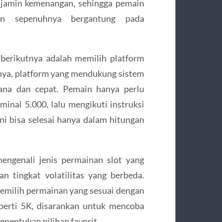
njamin kemenangan, sehingga pemain
n sepenuhnya bergantung pada
berikutnya adalah memilih platform
nya, platform yang mendukung sistem
ana dan cepat. Pemain hanya perlu
al 5.000, lalu mengikuti instruksi
ni bisa selesai hanya dalam hitungan
mengenali jenis permainan slot yang
an tingkat volatilitas yang berbeda.
milih permainan yang sesuai dengan
perti 5K, disarankan untuk mencoba
nentukan pilihan favorit.