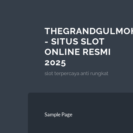
THEGRANDGULMO
- SITUS SLOT
ONLINE RESMI
2025
slot terpercaya anti rungkat
Sample Page