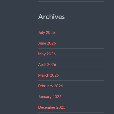
Archives
July 2026
June 2026
May 2026
April 2026
March 2026
February 2026
January 2026
December 2025