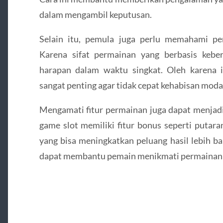
dalam mengambil keputusan.
Selain itu, pemula juga perlu memahami pe
Karena sifat permainan yang berbasis keberu
harapan dalam waktu singkat. Oleh karena i
sangat penting agar tidak cepat kehabisan moda
Mengamati fitur permainan juga dapat menjadi 
game slot memiliki fitur bonus seperti putar
yang bisa meningkatkan peluang hasil lebih b
dapat membantu pemain menikmati permainan d