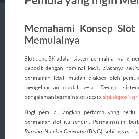
Memahami Konsep Slot
Memulainya
Slot depo 5K adalah sistem permainan yang m
deposit dengan nominal kecil, biasanya sekit
permainan lebih mudah diakses oleh pemul
mengeluarkan modal besar. Dengan sistem
pengalaman bermain slot secara
slot deposit qr
Bagi pemula, langkah pertama yang perlu
permainan slot itu sendiri. Permainan ini be
Random Number Generator
(RNG), sehingga setia