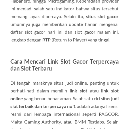
Habanero, hingga Microgaming. Keberadaan provider
ini menjadi salah satu indikator bahwa situs tersebut
memang layak dipercaya. Selain itu,
situs slot gacor
umumnya juga memberikan update harian mengenai
daftar slot gacor hari ini dan slot gacor malam ini,
lengkap dengan RTP (Return to Player) yang tinggi.
Cara Mencari Link Slot Gacor Terpercaya
dan Slot Terbaru
Di tengah maraknya situs judi online, penting untuk
berhati-hati dalam memilih
link slot
atau
link slot
online
yang benar-benar aman. Salah satu ciri
situs judi
slot terbaik dan terpercaya no 1
adalah adanya lisensi
resmi dari lembaga internasional seperti PAGCOR,
Malta Gaming Authority, atau BMM Testlabs. Selain