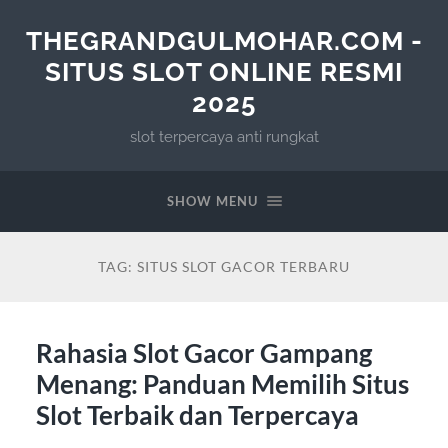
THEGRANDGULMOHAR.COM -
SITUS SLOT ONLINE RESMI
2025
slot terpercaya anti rungkat
SHOW MENU
TAG:
SITUS SLOT GACOR TERBARU
Rahasia Slot Gacor Gampang
Menang: Panduan Memilih Situs
Slot Terbaik dan Terpercaya