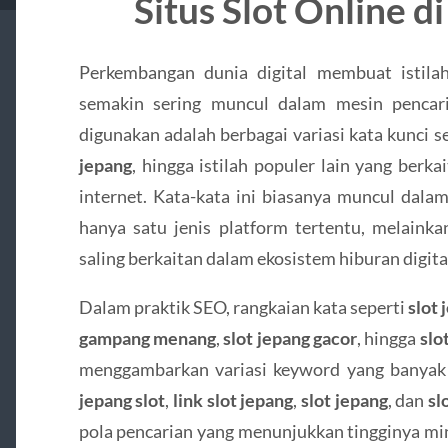
Situs Slot Online d
Perkembangan dunia digital membuat istilah
semakin sering muncul dalam mesin pencari
digunakan adalah berbagai variasi kata kunci s
jepang
, hingga istilah populer lain yang berk
internet. Kata-kata ini biasanya muncul dala
hanya satu jenis platform tertentu, melainka
saling berkaitan dalam ekosistem hiburan digita
Dalam praktik SEO, rangkaian kata seperti
slot 
gampang menang
,
slot jepang gacor
, hingga
slo
menggambarkan variasi keyword yang banyak dic
jepang slot
,
link slot jepang
,
slot jepang
, dan
sl
pola pencarian yang menunjukkan tingginya mi