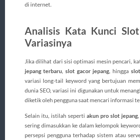
di internet.
Analisis Kata Kunci Slo
Variasinya
Jika dilihat dari sisi optimasi mesin pencari, k
jepang terbaru
,
slot gacor jepang
, hingga
slo
variasi long-tail keyword yang bertujuan me
dunia SEO, variasi ini digunakan untuk menan
diketik oleh pengguna saat mencari informasi ter
Selain itu, istilah seperti
akun pro slot jepang
sering dimasukkan ke dalam kelompok keywor
persepsi pengguna terhadap sistem atau server