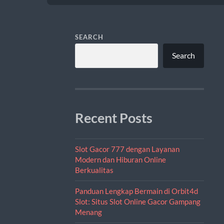
SEARCH
Search
Recent Posts
Slot Gacor 777 dengan Layanan
Modern dan Hiburan Online
Berkualitas
Panduan Lengkap Bermain di Orbit4d
Slot: Situs Slot Online Gacor Gampang
Menang