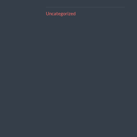
Uncategorized