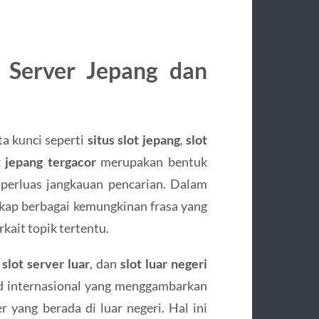
t Server Jepang dan
ata kunci seperti
situs slot jepang
,
slot
t jepang tergacor
merupakan bentuk
mperluas jangkauan pencarian. Dalam
gkap berbagai kemungkinan frasa yang
kait topik tertentu.
,
slot server luar
, dan
slot luar negeri
d internasional yang menggambarkan
 yang berada di luar negeri. Hal ini