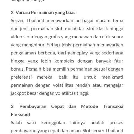
2. Variasi Permainan yang Luas
Server Thailand menawarkan berbagai macam tema
dan jenis permainan slot, mulai dari slot klasik hingga
video slot dengan grafis yang menawan dan efek suara
yang menghibur. Setiap jenis permainan menawarkan
pengalaman berbeda, dari gameplay yang sederhana
hingga yang lebih kompleks dengan banyak fitur
bonus. Pemain bisa memilih permainan sesuai dengan
preferensi mereka, baik itu untuk menikmati
permainan dengan volatilitas rendah atau mengejar
jackpot besar dengan volatilitas tinggi.
3. Pembayaran Cepat dan Metode Transaksi
Fleksibel
Salah satu keunggulan lainnya adalah proses
pembayaran yang cepat dan aman. Slot server Thailand