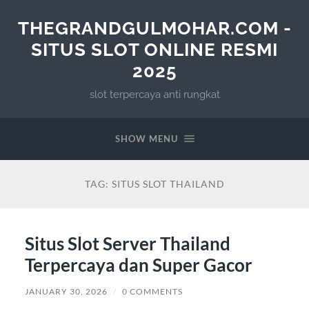
THEGRANDGULMOHAR.COM -
SITUS SLOT ONLINE RESMI
2025
slot terpercaya anti rungkat
SHOW MENU
TAG:
SITUS SLOT THAILAND
Situs Slot Server Thailand
Terpercaya dan Super Gacor
JANUARY 30, 2026
/
0 COMMENTS