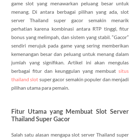
game slot yang menawarkan peluang besar untuk
menang. Di antara berbagai pilihan yang ada, slot
server Thailand super gacor semakin menarik
perhatian karena kombinasi antara RTP tinggi, fitur
bonus yang melimpah, dan sistem yang stabil. “Gacor”
sendiri merujuk pada game yang sering memberikan
kemenangan besar dan peluang untuk menang dalam
jumlah yang signifikan. Artikel ini akan mengulas
berbagai fitur dan keunggulan yang membuat
situs
thailand slot
super gacor semakin populer dan menjadi
pilihan utama para pemain.
Fitur Utama yang Membuat Slot Server
Thailand Super Gacor
Salah satu alasan mengapa slot server Thailand super