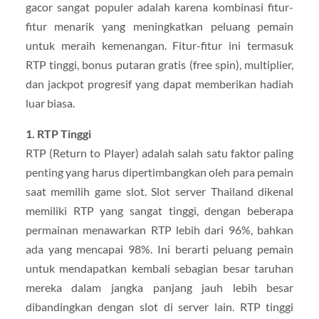
gacor sangat populer adalah karena kombinasi fitur-
fitur menarik yang meningkatkan peluang pemain
untuk meraih kemenangan. Fitur-fitur ini termasuk
RTP tinggi, bonus putaran gratis (free spin), multiplier,
dan jackpot progresif yang dapat memberikan hadiah
luar biasa.
1. RTP Tinggi
RTP (Return to Player) adalah salah satu faktor paling
penting yang harus dipertimbangkan oleh para pemain
saat memilih game slot. Slot server Thailand dikenal
memiliki RTP yang sangat tinggi, dengan beberapa
permainan menawarkan RTP lebih dari 96%, bahkan
ada yang mencapai 98%. Ini berarti peluang pemain
untuk mendapatkan kembali sebagian besar taruhan
mereka dalam jangka panjang jauh lebih besar
dibandingkan dengan slot di server lain. RTP tinggi