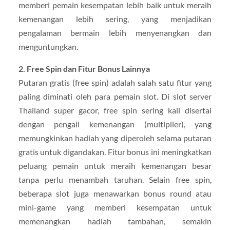
memberi pemain kesempatan lebih baik untuk meraih
kemenangan lebih sering, yang menjadikan
pengalaman bermain lebih menyenangkan dan
menguntungkan.
2. Free Spin dan Fitur Bonus Lainnya
Putaran gratis (free spin) adalah salah satu fitur yang
paling diminati oleh para pemain slot. Di slot server
Thailand super gacor, free spin sering kali disertai
dengan pengali kemenangan (multiplier), yang
memungkinkan hadiah yang diperoleh selama putaran
gratis untuk digandakan. Fitur bonus ini meningkatkan
peluang pemain untuk meraih kemenangan besar
tanpa perlu menambah taruhan. Selain free spin,
beberapa slot juga menawarkan bonus round atau
mini-game yang memberi kesempatan untuk
memenangkan hadiah tambahan, semakin