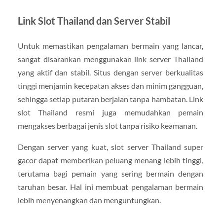
Link Slot Thailand dan Server Stabil
Untuk memastikan pengalaman bermain yang lancar,
sangat disarankan menggunakan link server Thailand
yang aktif dan stabil. Situs dengan server berkualitas
tinggi menjamin kecepatan akses dan minim gangguan,
sehingga setiap putaran berjalan tanpa hambatan. Link
slot Thailand resmi juga memudahkan pemain
mengakses berbagai jenis slot tanpa risiko keamanan.
Dengan server yang kuat, slot server Thailand super
gacor dapat memberikan peluang menang lebih tinggi,
terutama bagi pemain yang sering bermain dengan
taruhan besar. Hal ini membuat pengalaman bermain
lebih menyenangkan dan menguntungkan.