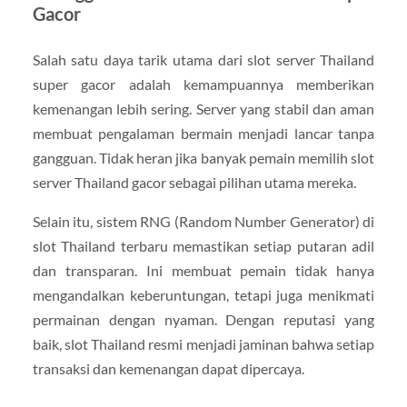
Gacor
Salah satu daya tarik utama dari slot server Thailand
super gacor adalah kemampuannya memberikan
kemenangan lebih sering. Server yang stabil dan aman
membuat pengalaman bermain menjadi lancar tanpa
gangguan. Tidak heran jika banyak pemain memilih slot
server Thailand gacor sebagai pilihan utama mereka.
Selain itu, sistem RNG (Random Number Generator) di
slot Thailand terbaru memastikan setiap putaran adil
dan transparan. Ini membuat pemain tidak hanya
mengandalkan keberuntungan, tetapi juga menikmati
permainan dengan nyaman. Dengan reputasi yang
baik, slot Thailand resmi menjadi jaminan bahwa setiap
transaksi dan kemenangan dapat dipercaya.