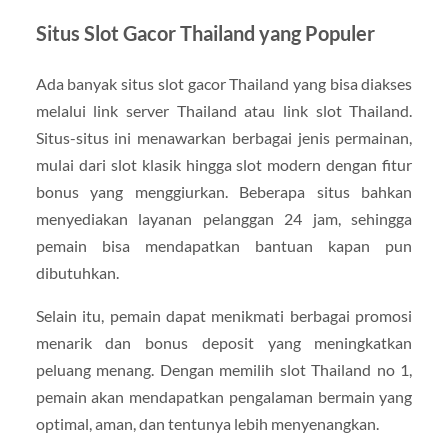
Situs Slot Gacor Thailand yang Populer
Ada banyak situs slot gacor Thailand yang bisa diakses
melalui link server Thailand atau link slot Thailand.
Situs-situs ini menawarkan berbagai jenis permainan,
mulai dari slot klasik hingga slot modern dengan fitur
bonus yang menggiurkan. Beberapa situs bahkan
menyediakan layanan pelanggan 24 jam, sehingga
pemain bisa mendapatkan bantuan kapan pun
dibutuhkan.
Selain itu, pemain dapat menikmati berbagai promosi
menarik dan bonus deposit yang meningkatkan
peluang menang. Dengan memilih slot Thailand no 1,
pemain akan mendapatkan pengalaman bermain yang
optimal, aman, dan tentunya lebih menyenangkan.