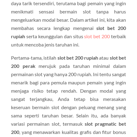
daya tarik tersendiri, terutama bagi pemain yang ingin
menikmati sensasi bermain slot tanpa harus
mengeluarkan modal besar. Dalam artikel ini, kita akan
membahas secara lengkap mengenai
slot bet 200
rupiah
serta keunggulan dan situs
slot bet 200
terbaik
untuk mencoba jenis taruhan ini.
Pertama-tama, istilah
slot bet 200 rupiah
atau
slot bet
200 perak
merujuk pada taruhan minimal dalam
permainan slot yang hanya 200 rupiah. Ini tentu sangat
menarik bagi para pemula maupun pemain yang ingin
menjaga risiko tetap rendah. Dengan modal yang
sangat terjangkau, Anda tetap bisa merasakan
keseruan bermain slot dengan peluang menang yang
sama seperti taruhan besar. Selain itu, ada banyak
variasi permainan slot, termasuk
slot pragmatic bet
200
, yang menawarkan kualitas grafis dan fitur bonus