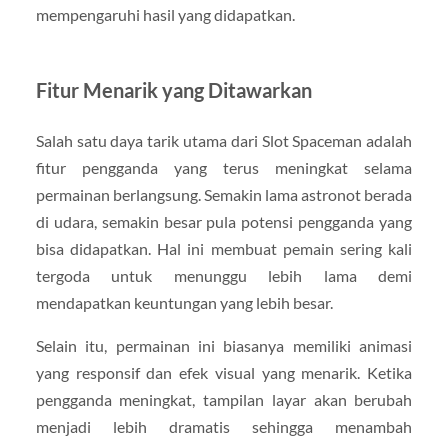
mempengaruhi hasil yang didapatkan.
Fitur Menarik yang Ditawarkan
Salah satu daya tarik utama dari Slot Spaceman adalah
fitur pengganda yang terus meningkat selama
permainan berlangsung. Semakin lama astronot berada
di udara, semakin besar pula potensi pengganda yang
bisa didapatkan. Hal ini membuat pemain sering kali
tergoda untuk menunggu lebih lama demi
mendapatkan keuntungan yang lebih besar.
Selain itu, permainan ini biasanya memiliki animasi
yang responsif dan efek visual yang menarik. Ketika
pengganda meningkat, tampilan layar akan berubah
menjadi lebih dramatis sehingga menambah