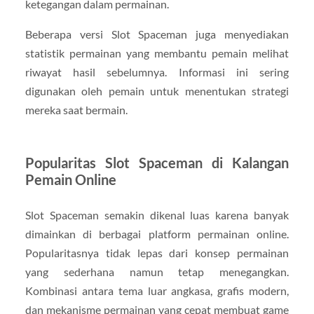
ketegangan dalam permainan.
Beberapa versi Slot Spaceman juga menyediakan
statistik permainan yang membantu pemain melihat
riwayat hasil sebelumnya. Informasi ini sering
digunakan oleh pemain untuk menentukan strategi
mereka saat bermain.
Popularitas Slot Spaceman di Kalangan
Pemain Online
Slot Spaceman semakin dikenal luas karena banyak
dimainkan di berbagai platform permainan online.
Popularitasnya tidak lepas dari konsep permainan
yang sederhana namun tetap menegangkan.
Kombinasi antara tema luar angkasa, grafis modern,
dan mekanisme permainan yang cepat membuat game