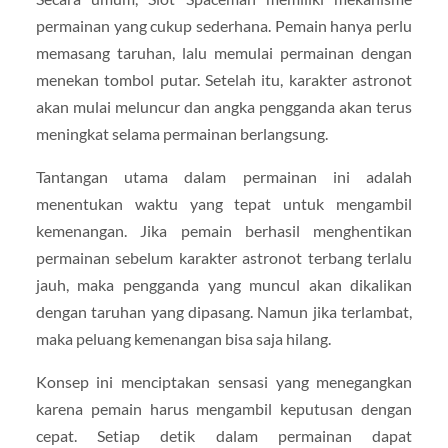
permainan yang cukup sederhana. Pemain hanya perlu
memasang taruhan, lalu memulai permainan dengan
menekan tombol putar. Setelah itu, karakter astronot
akan mulai meluncur dan angka pengganda akan terus
meningkat selama permainan berlangsung.
Tantangan utama dalam permainan ini adalah
menentukan waktu yang tepat untuk mengambil
kemenangan. Jika pemain berhasil menghentikan
permainan sebelum karakter astronot terbang terlalu
jauh, maka pengganda yang muncul akan dikalikan
dengan taruhan yang dipasang. Namun jika terlambat,
maka peluang kemenangan bisa saja hilang.
Konsep ini menciptakan sensasi yang menegangkan
karena pemain harus mengambil keputusan dengan
cepat. Setiap detik dalam permainan dapat