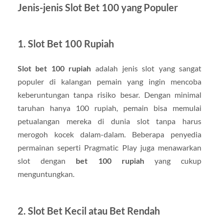
Jenis-jenis Slot Bet 100 yang Populer
1. Slot Bet 100 Rupiah
Slot bet 100 rupiah
adalah jenis slot yang sangat
populer di kalangan pemain yang ingin mencoba
keberuntungan tanpa risiko besar. Dengan minimal
taruhan hanya 100 rupiah, pemain bisa memulai
petualangan mereka di dunia slot tanpa harus
merogoh kocek dalam-dalam. Beberapa penyedia
permainan seperti Pragmatic Play juga menawarkan
slot dengan
bet 100 rupiah
yang cukup
menguntungkan.
2. Slot Bet Kecil atau Bet Rendah