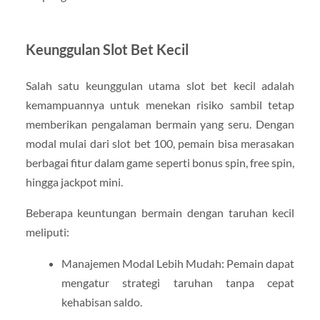
Keunggulan Slot Bet Kecil
Salah satu keunggulan utama slot bet kecil adalah
kemampuannya untuk menekan risiko sambil tetap
memberikan pengalaman bermain yang seru. Dengan
modal mulai dari slot bet 100, pemain bisa merasakan
berbagai fitur dalam game seperti bonus spin, free spin,
hingga jackpot mini.
Beberapa keuntungan bermain dengan taruhan kecil
meliputi:
Manajemen Modal Lebih Mudah: Pemain dapat
mengatur strategi taruhan tanpa cepat
kehabisan saldo.