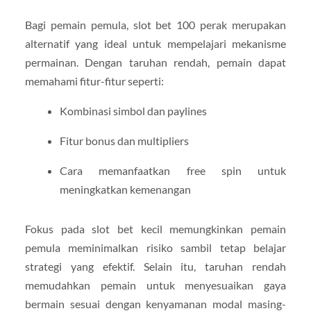
Bagi pemain pemula, slot bet 100 perak merupakan
alternatif yang ideal untuk mempelajari mekanisme
permainan. Dengan taruhan rendah, pemain dapat
memahami fitur-fitur seperti:
Kombinasi simbol dan paylines
Fitur bonus dan multipliers
Cara memanfaatkan free spin untuk
meningkatkan kemenangan
Fokus pada slot bet kecil memungkinkan pemain
pemula meminimalkan risiko sambil tetap belajar
strategi yang efektif. Selain itu, taruhan rendah
memudahkan pemain untuk menyesuaikan gaya
bermain sesuai dengan kenyamanan modal masing-