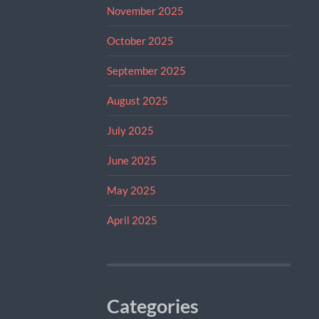
November 2025
October 2025
September 2025
August 2025
July 2025
June 2025
May 2025
April 2025
Categories