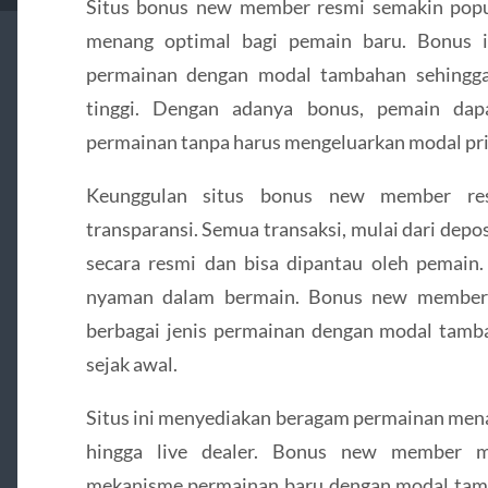
Situs bonus new member resmi semakin pop
menang optimal bagi pemain baru. Bonus 
permainan dengan modal tambahan sehingga
tinggi. Dengan adanya bonus, pemain dap
permainan tanpa harus mengeluarkan modal pri
Keunggulan situs bonus new member re
transparansi. Semua transaksi, mulai dari depo
secara resmi dan bisa dipantau oleh pemain
nyaman dalam bermain. Bonus new member
berbagai jenis permainan dengan modal tam
sejak awal.
Situs ini menyediakan beragam permainan menari
hingga live dealer. Bonus new member m
mekanisme permainan baru dengan modal tam