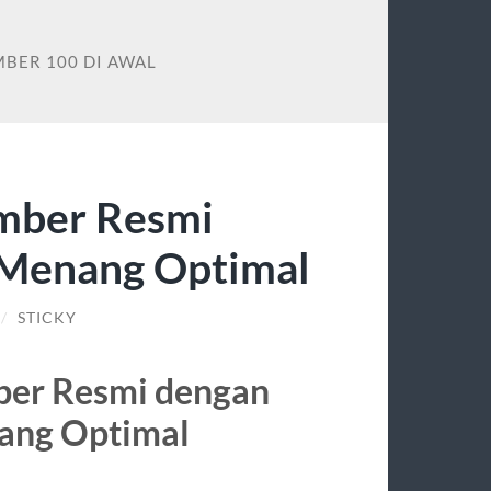
BER 100 DI AWAL
mber Resmi
Menang Optimal
/
STICKY
ber Resmi dengan
ang Optimal