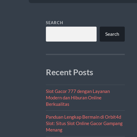
SEARCH
Search
Recent Posts
Slot Gacor 777 dengan Layanan
Modern dan Hiburan Online
Berkualitas
Panduan Lengkap Bermain di Orbit4d
Slot: Situs Slot Online Gacor Gampang
Menang