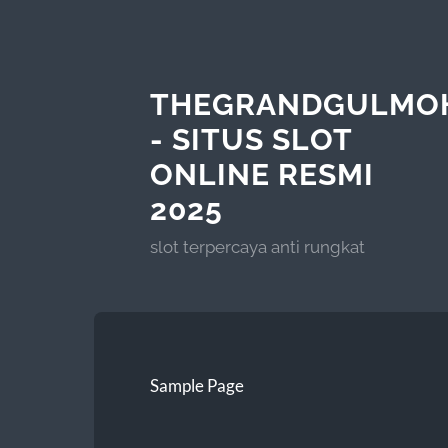
THEGRANDGULMO
- SITUS SLOT
ONLINE RESMI
2025
slot terpercaya anti rungkat
Sample Page