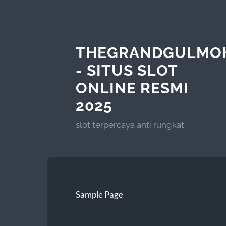
THEGRANDGULMO
- SITUS SLOT
ONLINE RESMI
2025
slot terpercaya anti rungkat
Sample Page