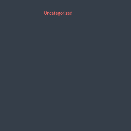
Uncategorized