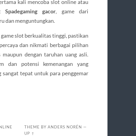
ertama kali mencoba slot online atau
ot Spadegaming gacor
, game dari
ru dan menguntungkan.
game slot berkualitas tinggi, pastikan
percaya dan nikmati berbagai pilihan
s maupun dengan taruhan uang asli.
am dan potensi kemenangan yang
g sangat tepat untuk para penggemar
NLINE
THEME BY
ANDERS NORÉN
—
UP ↑