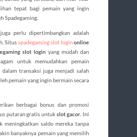
pilihan tepat bagi pemain yang ingin
eh Spadegaming.
 juga perlu dipertimbangkan adalah
h. Situs
spadegaming slot login
online
egaming slot login
yang mudah dan
eragam untuk memudahkan pemain
dalam transaksi juga menjadi salah
oleh pemain yang ingin bermain secara
berikan berbagai bonus dan promosi
us putaran gratis untuk
slot gacor
. Ini
uk meningkatkan saldo mereka tanpa
akin banyaknya pemain yang memilih