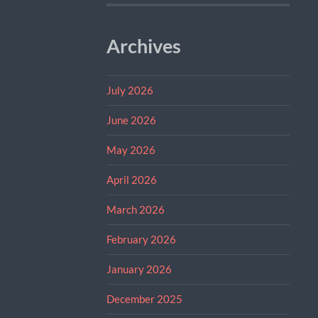
Archives
July 2026
June 2026
May 2026
April 2026
March 2026
February 2026
January 2026
December 2025