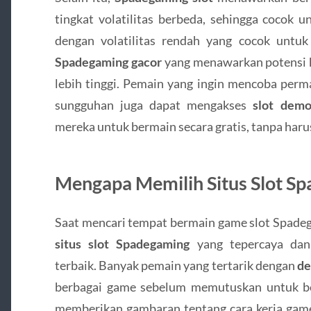
tingkat volatilitas berbeda, sehingga cocok u
dengan volatilitas rendah yang cocok untu
Spadegaming gacor
yang menawarkan potensi k
lebih tinggi. Pemain yang ingin mencoba per
sungguhan juga dapat mengakses
slot dem
mereka untuk bermain secara gratis, tanpa haru
Mengapa Memilih Situs Slot S
Saat mencari tempat bermain game slot Spadeg
situs slot Spadegaming
yang tepercaya dan
terbaik. Banyak pemain yang tertarik dengan
de
berbagai game sebelum memutuskan untuk be
memberikan gambaran tentang cara kerja game, 