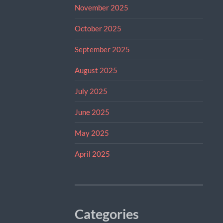
November 2025
October 2025
September 2025
August 2025
July 2025
June 2025
May 2025
April 2025
Categories