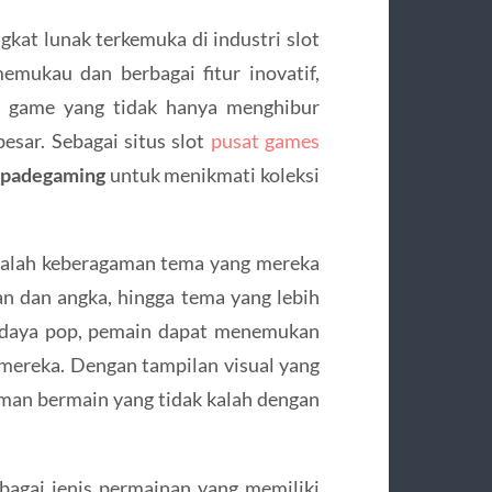
kat lunak terkemuka di industri slot
memukau dan berbagai fitur inovatif,
 game yang tidak hanya menghibur
sar. Sebagai situs slot
pusat games
 Spadegaming
untuk menikmati koleksi
adalah keberagaman tema yang mereka
an dan angka, hingga tema yang lebih
budaya pop, pemain dapat menemukan
 mereka. Dengan tampilan visual yang
man bermain yang tidak kalah dengan
agai jenis permainan yang memiliki