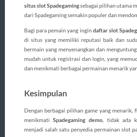
situs slot Spadegaming
sebagai pilihan utama me
dari Spadegaming semakin populer dan mendomi
Bagi para pemain yang ingin
daftar slot Spade
di situs yang memiliki reputasi baik dan su
bermain yang menyenangkan dan menguntungk
mudah untuk registrasi dan login, yang memu
dan menikmati berbagai permainan menarik ya
Kesimpulan
Dengan berbagai pilihan game yang menarik, fi
menikmati
Spadegaming demo
, tidak ada 
menjadi salah satu penyedia permainan slot pa