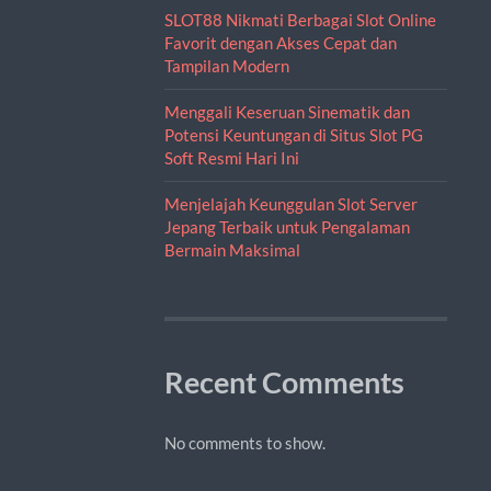
SLOT88 Nikmati Berbagai Slot Online
Favorit dengan Akses Cepat dan
Tampilan Modern
Menggali Keseruan Sinematik dan
Potensi Keuntungan di Situs Slot PG
Soft Resmi Hari Ini
Menjelajah Keunggulan Slot Server
Jepang Terbaik untuk Pengalaman
Bermain Maksimal
Recent Comments
No comments to show.