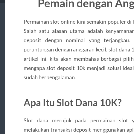
Pemain dengan Ang
Permainan slot online kini semakin populer di
Salah satu alasan utama adalah kenyaman
deposit dengan nominal yang terjangkau.
peruntungan dengan anggaran kecil, slot dana 
artikel ini, kita akan membahas berbagai pili
mengapa slot deposit 10k menjadi solusi ide
sudah berpengalaman.
Apa Itu Slot Dana 10K?
Slot dana merujuk pada permainan slot 
melakukan transaksi deposit menggunakan apli