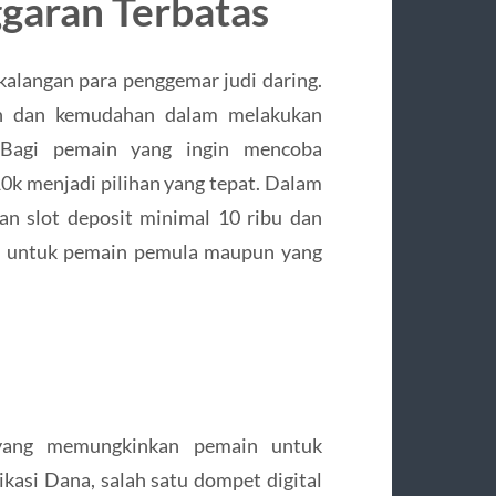
garan Terbatas
 kalangan para penggemar judi daring.
an dan kemudahan dalam melakukan
 Bagi pemain yang ingin mencoba
10k menjadi pilihan yang tepat. Dalam
han slot deposit minimal 10 ribu dan
al untuk pemain pemula maupun yang
yang memungkinkan pemain untuk
kasi Dana, salah satu dompet digital