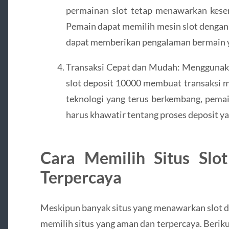
permainan slot tetap menawarkan kese
Pemain dapat memilih mesin slot dengan 
dapat memberikan pengalaman bermain 
Transaksi Cepat dan Mudah: Menggunaka
slot deposit 10000 membuat transaksi m
teknologi yang terus berkembang, pema
harus khawatir tentang proses deposit ya
Cara Memilih Situs Slo
Terpercaya
Meskipun banyak situs yang menawarkan slot de
memilih situs yang aman dan terpercaya. Berik