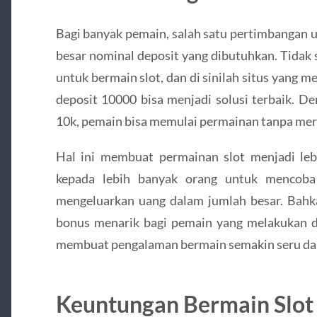
Bagi banyak pemain, salah satu pertimbangan u
besar nominal deposit yang dibutuhkan. Tidak
untuk bermain slot, dan di sinilah situs yang m
deposit 10000 bisa menjadi solusi terbaik. D
10k, pemain bisa memulai permainan tanpa mer
Hal ini membuat permainan slot menjadi leb
kepada lebih banyak orang untuk mencoba
mengeluarkan uang dalam jumlah besar. Bahk
bonus menarik bagi pemain yang melakukan de
membuat pengalaman bermain semakin seru d
Keuntungan Bermain Slot