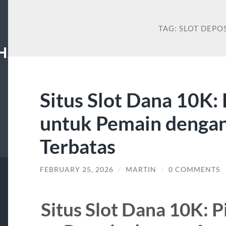
TAG:
SLOT DEPOS
HAR.COM
Situs Slot Dana 10K: 
untuk Pemain denga
Terbatas
FEBRUARY 25, 2026
/
MARTIN
/
0 COMMENTS
Situs Slot Dana 10K: P