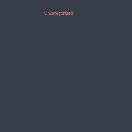
Uncategorized