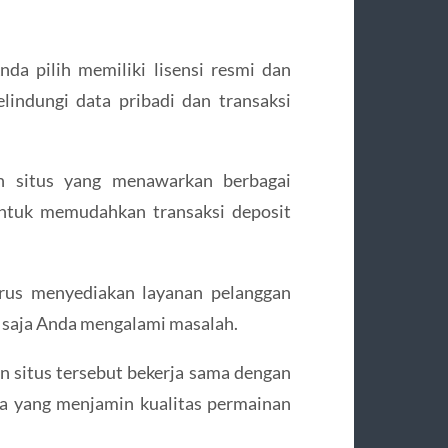
da pilih memiliki lisensi resmi dan
indungi data pribadi dan transaksi
h situs yang menawarkan berbagai
tuk memudahkan transaksi deposit
arus menyediakan layanan pelanggan
 saja Anda mengalami masalah.
n situs tersebut bekerja sama dengan
ka yang menjamin kualitas permainan