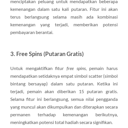
menciptakan peluang untuk mendapatkan beberapa
kemenangan dalam satu kali putaran. Fitur ini akan
terus berlangsung selama masih ada kombinasi
kemenangan yang terjadi, memberikan potensi
pembayaran berantai.
3. Free Spins (Putaran Gratis)
Untuk mengaktifkan fitur
free spins
, pemain harus
mendapatkan setidaknya empat simbol scatter (simbol
bintang bersayap) dalam satu putaran. Ketika ini
terjadi, pemain akan diberikan 15 putaran gratis.
Selama fitur ini berlangsung, semua nilai pengganda
yang muncul akan dikumpulkan dan diterapkan secara
permanen terhadap kemenangan berikutnya,
meningkatkan potensi total hadiah secara signifikan.