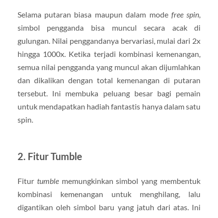
Selama putaran biasa maupun dalam mode
free spin
,
simbol pengganda bisa muncul secara acak di
gulungan. Nilai penggandanya bervariasi, mulai dari 2x
hingga 1000x. Ketika terjadi kombinasi kemenangan,
semua nilai pengganda yang muncul akan dijumlahkan
dan dikalikan dengan total kemenangan di putaran
tersebut. Ini membuka peluang besar bagi pemain
untuk mendapatkan hadiah fantastis hanya dalam satu
spin.
2. Fitur Tumble
Fitur
tumble
memungkinkan simbol yang membentuk
kombinasi kemenangan untuk menghilang, lalu
digantikan oleh simbol baru yang jatuh dari atas. Ini