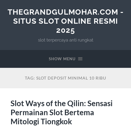
THEGRANDGULMOHAR.COM -
SITUS SLOT ONLINE RESMI
2025
slot terpercaya anti rungkat
SHOW MENU
TAG:
SLOT DEPOSIT MINIMAL 10 RIBU
Slot Ways of the Qilin: Sensasi
Permainan Slot Bertema
Mitologi Tiongkok