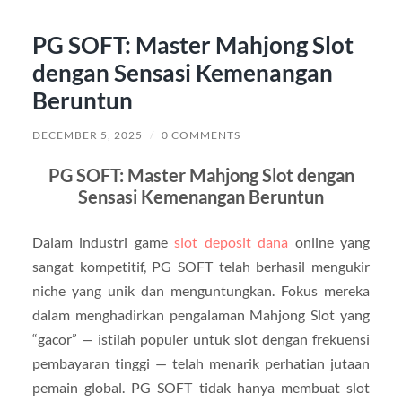
PG SOFT: Master Mahjong Slot
dengan Sensasi Kemenangan
Beruntun
DECEMBER 5, 2025
/
0 COMMENTS
PG SOFT: Master Mahjong Slot dengan
Sensasi Kemenangan Beruntun
Dalam industri game
slot deposit dana
online yang
sangat kompetitif, PG SOFT telah berhasil mengukir
niche yang unik dan menguntungkan. Fokus mereka
dalam menghadirkan pengalaman Mahjong Slot yang
“gacor” — istilah populer untuk slot dengan frekuensi
pembayaran tinggi — telah menarik perhatian jutaan
pemain global. PG SOFT tidak hanya membuat slot