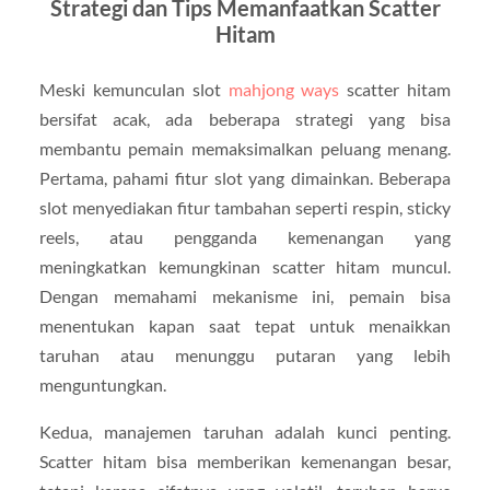
Strategi dan Tips Memanfaatkan Scatter
Hitam
Meski kemunculan slot
mahjong ways
scatter hitam
bersifat acak, ada beberapa strategi yang bisa
membantu pemain memaksimalkan peluang menang.
Pertama, pahami fitur slot yang dimainkan. Beberapa
slot menyediakan fitur tambahan seperti respin, sticky
reels, atau pengganda kemenangan yang
meningkatkan kemungkinan scatter hitam muncul.
Dengan memahami mekanisme ini, pemain bisa
menentukan kapan saat tepat untuk menaikkan
taruhan atau menunggu putaran yang lebih
menguntungkan.
Kedua, manajemen taruhan adalah kunci penting.
Scatter hitam bisa memberikan kemenangan besar,