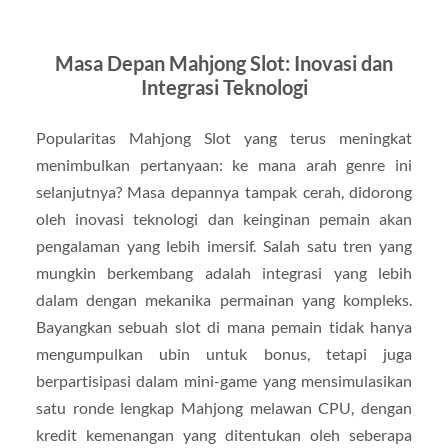
Masa Depan Mahjong Slot: Inovasi dan
Integrasi Teknologi
Popularitas Mahjong Slot yang terus meningkat
menimbulkan pertanyaan: ke mana arah genre ini
selanjutnya? Masa depannya tampak cerah, didorong
oleh inovasi teknologi dan keinginan pemain akan
pengalaman yang lebih imersif. Salah satu tren yang
mungkin berkembang adalah integrasi yang lebih
dalam dengan mekanika permainan yang kompleks.
Bayangkan sebuah slot di mana pemain tidak hanya
mengumpulkan ubin untuk bonus, tetapi juga
berpartisipasi dalam mini-game yang mensimulasikan
satu ronde lengkap Mahjong melawan CPU, dengan
kredit kemenangan yang ditentukan oleh seberapa