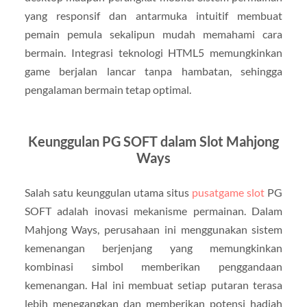
yang responsif dan antarmuka intuitif membuat
pemain pemula sekalipun mudah memahami cara
bermain. Integrasi teknologi HTML5 memungkinkan
game berjalan lancar tanpa hambatan, sehingga
pengalaman bermain tetap optimal.
Keunggulan PG SOFT dalam Slot Mahjong
Ways
Salah satu keunggulan utama situs
pusatgame slot
PG
SOFT adalah inovasi mekanisme permainan. Dalam
Mahjong Ways, perusahaan ini menggunakan sistem
kemenangan berjenjang yang memungkinkan
kombinasi simbol memberikan penggandaan
kemenangan. Hal ini membuat setiap putaran terasa
lebih menegangkan dan memberikan potensi hadiah