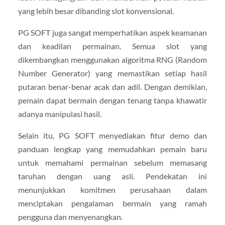
yang lebih besar dibanding slot konvensional.
PG SOFT juga sangat memperhatikan aspek keamanan
dan keadilan permainan. Semua slot yang
dikembangkan menggunakan algoritma RNG (Random
Number Generator) yang memastikan setiap hasil
putaran benar-benar acak dan adil. Dengan demikian,
pemain dapat bermain dengan tenang tanpa khawatir
adanya manipulasi hasil.
Selain itu, PG SOFT menyediakan fitur demo dan
panduan lengkap yang memudahkan pemain baru
untuk memahami permainan sebelum memasang
taruhan dengan uang asli. Pendekatan ini
menunjukkan komitmen perusahaan dalam
menciptakan pengalaman bermain yang ramah
pengguna dan menyenangkan.