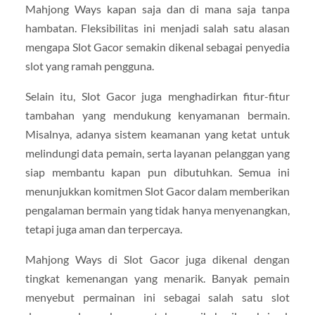
Mahjong Ways kapan saja dan di mana saja tanpa
hambatan. Fleksibilitas ini menjadi salah satu alasan
mengapa Slot Gacor semakin dikenal sebagai penyedia
slot yang ramah pengguna.
Selain itu, Slot Gacor juga menghadirkan fitur-fitur
tambahan yang mendukung kenyamanan bermain.
Misalnya, adanya sistem keamanan yang ketat untuk
melindungi data pemain, serta layanan pelanggan yang
siap membantu kapan pun dibutuhkan. Semua ini
menunjukkan komitmen Slot Gacor dalam memberikan
pengalaman bermain yang tidak hanya menyenangkan,
tetapi juga aman dan terpercaya.
Mahjong Ways di Slot Gacor juga dikenal dengan
tingkat kemenangan yang menarik. Banyak pemain
menyebut permainan ini sebagai salah satu slot