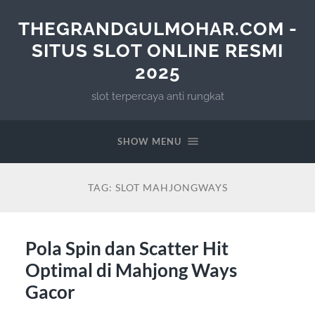
THEGRANDGULMOHAR.COM -
SITUS SLOT ONLINE RESMI
2025
slot terpercaya anti rungkat
SHOW MENU
TAG:
SLOT MAHJONGWAYS
Pola Spin dan Scatter Hit
Optimal di Mahjong Ways
Gacor