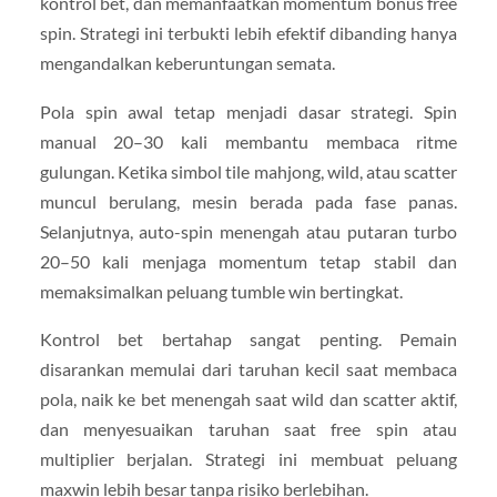
kontrol bet, dan memanfaatkan momentum bonus free
spin. Strategi ini terbukti lebih efektif dibanding hanya
mengandalkan keberuntungan semata.
Pola spin awal tetap menjadi dasar strategi. Spin
manual 20–30 kali membantu membaca ritme
gulungan. Ketika simbol tile mahjong, wild, atau scatter
muncul berulang, mesin berada pada fase panas.
Selanjutnya, auto-spin menengah atau putaran turbo
20–50 kali menjaga momentum tetap stabil dan
memaksimalkan peluang tumble win bertingkat.
Kontrol bet bertahap sangat penting. Pemain
disarankan memulai dari taruhan kecil saat membaca
pola, naik ke bet menengah saat wild dan scatter aktif,
dan menyesuaikan taruhan saat free spin atau
multiplier berjalan. Strategi ini membuat peluang
maxwin lebih besar tanpa risiko berlebihan.