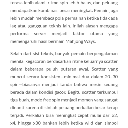
terasa lebih alami, ritme spin lebih halus, dan peluang
mendapatkan kombinasi besar meningkat. Pemain juga
lebih mudah membaca pola permainan ketika tidak ada
lag atau gangguan teknis lain. Inilah alasan mengapa
performa server menjadi faktor utama yang
memengaruhi hasil bermain Mahjong Ways.
Selain dari sisi teknis, banyak pemain berpengalaman
menilai kegacoran berdasarkan ritme keluarnya scatter
dalam beberapa puluh putaran awal. Scatter yang
muncul secara konsisten—minimal dua dalam 20–30
spin—biasanya menjadi tanda bahwa mesin sedang
berada dalam kondisi gacor. Begitu scatter terkumpul
tiga buah, mode free spin menjadi momen yang sangat
dinanti karena di sinilah peluang perkalian besar kerap
terjadi. Perkalian bisa meningkat cepat mulai dari x2,
x4, hingga x30 bahkan lebih ketika wild dan simbol