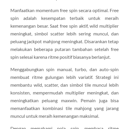
Manfaatkan momentum free spin secara optimal. Free
spin adalah kesempatan terbaik untuk meraih
kemenangan besar. Saat free spin aktif, wild multiplier
meningkat, simbol scatter lebih sering muncul, dan
peluang jackpot mahjong meningkat. Disarankan tetap
melakukan beberapa putaran tambahan setelah free
spin selesai karena ritme positif biasanya berlanjut.
Menggabungkan spin manual, turbo, dan auto-spin
membuat ritme gulungan lebih variatif. Strategi ini
membantu wild, scatter, dan simbol tile muncul lebih
konsisten, mempermudah multiplier meningkat, dan
meningkatkan peluang maxwin. Pemain juga bisa
memanfaatkan kombinasi tile mahjong yang jarang
muncul untuk meraih kemenangan maksimal.
Dengan memahami pola spin, membaca ritme