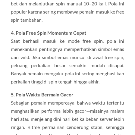
bet dan melanjutkan spin manual 10–20 kali. Pola ini
populer karena sering membawa pemain masuk ke free
spin tambahan.
4. Pola Free Spin Momentum Cepat
Saat berhasil masuk ke mode free spin, pola ini
menekankan pentingnya memperhatikan simbol emas
dan wild. Jika simbol emas muncul di awal free spin,
peluang perkalian besar semakin mudah dicapai.
Banyak pemain mengaku pola ini sering menghasilkan
perkalian tinggi di spin tengah hingga akhir.
5. Pola Waktu Bermain Gacor
Sebagian pemain mempercayai bahwa waktu tertentu
menghasilkan performa lebih gacor—misalnya malam
hari atau menjelang dini hari ketika beban server lebih
ringan. Ritme permainan cenderung stabil, sehingga