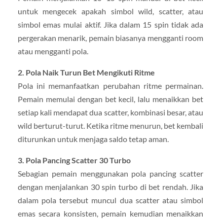
untuk mengecek apakah simbol wild, scatter, atau
simbol emas mulai aktif. Jika dalam 15 spin tidak ada
pergerakan menarik, pemain biasanya mengganti room
atau mengganti pola.
2. Pola Naik Turun Bet Mengikuti Ritme
Pola ini memanfaatkan perubahan ritme permainan.
Pemain memulai dengan bet kecil, lalu menaikkan bet
setiap kali mendapat dua scatter, kombinasi besar, atau
wild berturut-turut. Ketika ritme menurun, bet kembali
diturunkan untuk menjaga saldo tetap aman.
3. Pola Pancing Scatter 30 Turbo
Sebagian pemain menggunakan pola pancing scatter
dengan menjalankan 30 spin turbo di bet rendah. Jika
dalam pola tersebut muncul dua scatter atau simbol
emas secara konsisten, pemain kemudian menaikkan