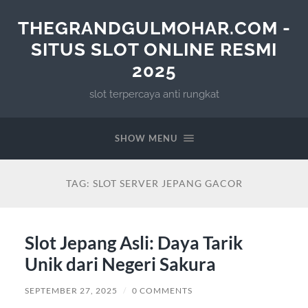
THEGRANDGULMOHAR.COM -
SITUS SLOT ONLINE RESMI
2025
slot terpercaya anti rungkat
SHOW MENU
TAG:
SLOT SERVER JEPANG GACOR
Slot Jepang Asli: Daya Tarik
Unik dari Negeri Sakura
SEPTEMBER 27, 2025
/
0 COMMENTS