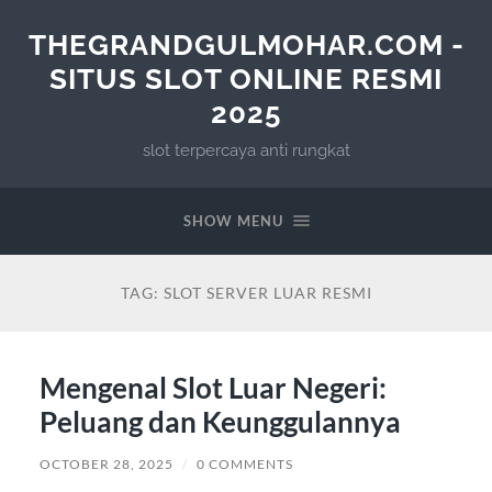
THEGRANDGULMOHAR.COM -
SITUS SLOT ONLINE RESMI
2025
slot terpercaya anti rungkat
SHOW MENU
TAG:
SLOT SERVER LUAR RESMI
Mengenal Slot Luar Negeri:
Peluang dan Keunggulannya
OCTOBER 28, 2025
/
0 COMMENTS