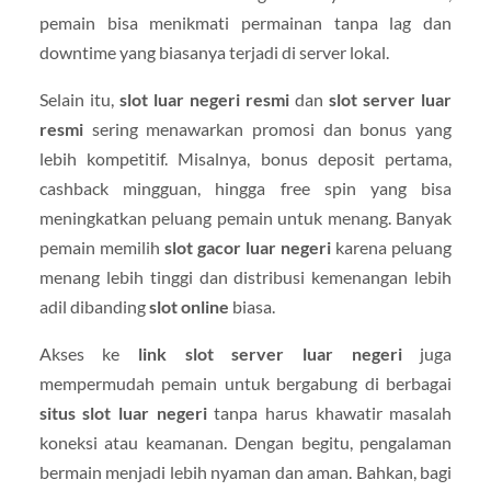
pemain bisa menikmati permainan tanpa lag dan
downtime yang biasanya terjadi di server lokal.
Selain itu,
slot luar negeri resmi
dan
slot server luar
resmi
sering menawarkan promosi dan bonus yang
lebih kompetitif. Misalnya, bonus deposit pertama,
cashback mingguan, hingga free spin yang bisa
meningkatkan peluang pemain untuk menang. Banyak
pemain memilih
slot gacor luar negeri
karena peluang
menang lebih tinggi dan distribusi kemenangan lebih
adil dibanding
slot online
biasa.
Akses ke
link slot server luar negeri
juga
mempermudah pemain untuk bergabung di berbagai
situs slot luar negeri
tanpa harus khawatir masalah
koneksi atau keamanan. Dengan begitu, pengalaman
bermain menjadi lebih nyaman dan aman. Bahkan, bagi