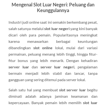
Mengenal Slot Luar Negeri: Peluang dan
Keunggulannya
Industri judi online saat ini semakin berkembang pesat,
salah satunya melalui
slot luar negeri
yang kini banyak
dicari oleh para pemain. Popularitasnya meningkat
karena menawarkan berbagai keuntungan
dibandingkan
slot online
lokal, mulai dari variasi
permainan, peluang menang lebih tinggi, hingga fitur-
fitur bonus yang lebih menarik. Dengan kehadiran
server luar
dan
server luar negeri
, pengalaman
bermain menjadi lebih stabil dan lancar, tanpa
gangguan yang sering ditemui pada server lokal.
Salah satu hal yang membuat
slot server luar
begitu
diminati adalah adanya jaminan keamanan dan
kepercayaan. Banyak pemain lebih memilih
slot luar