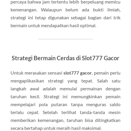
percaya bahwa jam tertentu lebih berpeluang memicu
kemenangan. Walaupun belum ada bukti ilmiah,
strategi ini tetap digunakan sebagai bagian dari trik
bermain untuk mendapatkan hasil optimal.
Strategi Bermain Cerdas di Slot777 Gacor
Untuk merasakan sensasi
slot777 gacor
, pemain perlu
mengaplikasikan strategi yang tepat. Salah satu
langkah awal adalah memulai permainan dengan
taruhan kecil. Strategi ini memungkinkan pemain
mempelajari pola putaran tanpa menguras saldo
terlalu cepat. Setelah terlihat tanda-tanda mesin
memberikan kemenangan, taruhan bisa ditingkatkan
secara bertahap untuk meraih hasil maksimal.