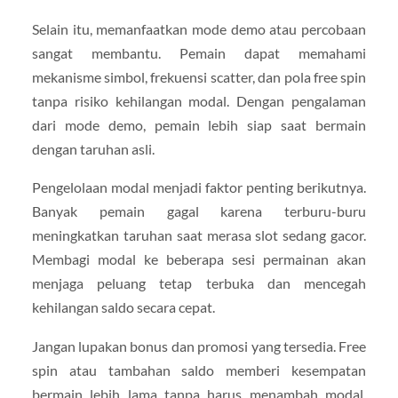
Selain itu, memanfaatkan mode demo atau percobaan
sangat membantu. Pemain dapat memahami
mekanisme simbol, frekuensi scatter, dan pola free spin
tanpa risiko kehilangan modal. Dengan pengalaman
dari mode demo, pemain lebih siap saat bermain
dengan taruhan asli.
Pengelolaan modal menjadi faktor penting berikutnya.
Banyak pemain gagal karena terburu-buru
meningkatkan taruhan saat merasa slot sedang gacor.
Membagi modal ke beberapa sesi permainan akan
menjaga peluang tetap terbuka dan mencegah
kehilangan saldo secara cepat.
Jangan lupakan bonus dan promosi yang tersedia. Free
spin atau tambahan saldo memberi kesempatan
bermain lebih lama tanpa harus menambah modal.