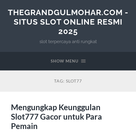
THEGRANDGULMOHAR.COM -
SITUS SLOT ONLINE RESMI
2025
slot terpercaya anti rungkat
SHOW MENU
TAG:
SLOT77
Mengungkap Keunggulan
Slot777 Gacor untuk Para
Pemain