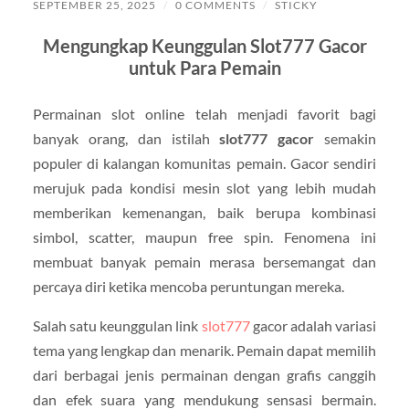
SEPTEMBER 25, 2025
/
0 COMMENTS
/
STICKY
Mengungkap Keunggulan Slot777 Gacor
untuk Para Pemain
Permainan slot online telah menjadi favorit bagi
banyak orang, dan istilah
slot777 gacor
semakin
populer di kalangan komunitas pemain. Gacor sendiri
merujuk pada kondisi mesin slot yang lebih mudah
memberikan kemenangan, baik berupa kombinasi
simbol, scatter, maupun free spin. Fenomena ini
membuat banyak pemain merasa bersemangat dan
percaya diri ketika mencoba peruntungan mereka.
Salah satu keunggulan link
slot777
gacor adalah variasi
tema yang lengkap dan menarik. Pemain dapat memilih
dari berbagai jenis permainan dengan grafis canggih
dan efek suara yang mendukung sensasi bermain.