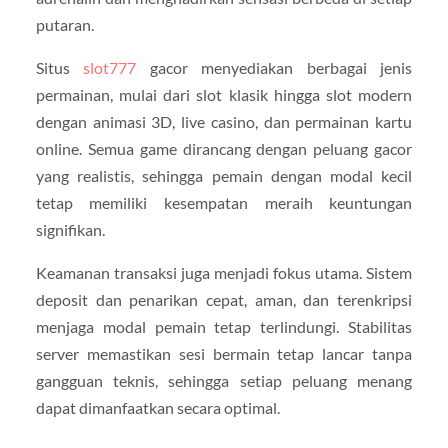
putaran.
Situs
slot777
gacor menyediakan berbagai jenis
permainan, mulai dari slot klasik hingga slot modern
dengan animasi 3D, live casino, dan permainan kartu
online. Semua game dirancang dengan peluang gacor
yang realistis, sehingga pemain dengan modal kecil
tetap memiliki kesempatan meraih keuntungan
signifikan.
Keamanan transaksi juga menjadi fokus utama. Sistem
deposit dan penarikan cepat, aman, dan terenkripsi
menjaga modal pemain tetap terlindungi. Stabilitas
server memastikan sesi bermain tetap lancar tanpa
gangguan teknis, sehingga setiap peluang menang
dapat dimanfaatkan secara optimal.