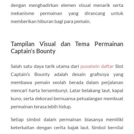
dengan menghadirkan elemen visual menarik serta
mekanisme permainan yang dirancang untuk
memberikan hiburan bagi para pemain.
Tampilan Visual dan Tema Permainan
Captain’s Bounty
Salah satu daya tarik utama dari
pusatwin daftar
Slot
Captain’s Bounty adalah desain grafisnya yang
membawa pemain seolah berada dalam perjalanan
mencari harta tersembunyi. Latar belakang laut, kapal
kuno, serta dekorasi bernuansa petualangan membuat
permainan terasa lebih hidup.
Setiap simbol dalam permainan biasanya memiliki
keterkaitan dengan cerita bajak laut. Simbol bernilai