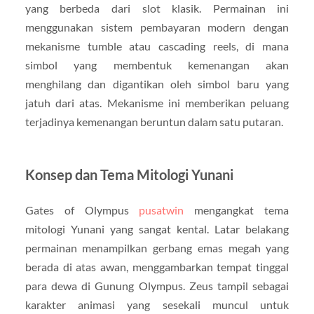
yang berbeda dari slot klasik. Permainan ini
menggunakan sistem pembayaran modern dengan
mekanisme tumble atau cascading reels, di mana
simbol yang membentuk kemenangan akan
menghilang dan digantikan oleh simbol baru yang
jatuh dari atas. Mekanisme ini memberikan peluang
terjadinya kemenangan beruntun dalam satu putaran.
Konsep dan Tema Mitologi Yunani
Gates of Olympus
pusatwin
mengangkat tema
mitologi Yunani yang sangat kental. Latar belakang
permainan menampilkan gerbang emas megah yang
berada di atas awan, menggambarkan tempat tinggal
para dewa di Gunung Olympus. Zeus tampil sebagai
karakter animasi yang sesekali muncul untuk