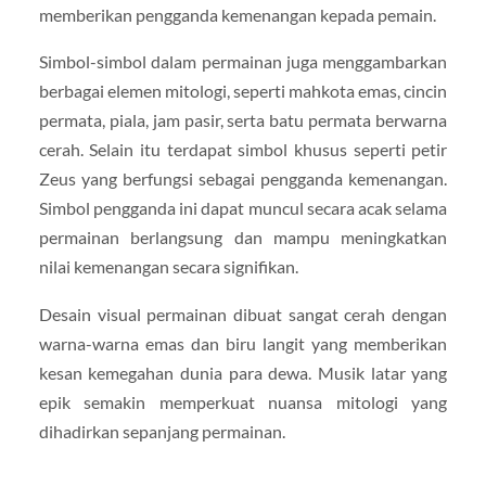
memberikan pengganda kemenangan kepada pemain.
Simbol-simbol dalam permainan juga menggambarkan
berbagai elemen mitologi, seperti mahkota emas, cincin
permata, piala, jam pasir, serta batu permata berwarna
cerah. Selain itu terdapat simbol khusus seperti petir
Zeus yang berfungsi sebagai pengganda kemenangan.
Simbol pengganda ini dapat muncul secara acak selama
permainan berlangsung dan mampu meningkatkan
nilai kemenangan secara signifikan.
Desain visual permainan dibuat sangat cerah dengan
warna-warna emas dan biru langit yang memberikan
kesan kemegahan dunia para dewa. Musik latar yang
epik semakin memperkuat nuansa mitologi yang
dihadirkan sepanjang permainan.