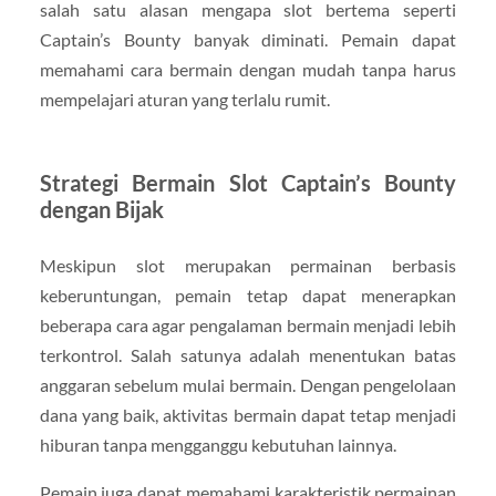
salah satu alasan mengapa slot bertema seperti
Captain’s Bounty banyak diminati. Pemain dapat
memahami cara bermain dengan mudah tanpa harus
mempelajari aturan yang terlalu rumit.
Strategi Bermain Slot Captain’s Bounty
dengan Bijak
Meskipun slot merupakan permainan berbasis
keberuntungan, pemain tetap dapat menerapkan
beberapa cara agar pengalaman bermain menjadi lebih
terkontrol. Salah satunya adalah menentukan batas
anggaran sebelum mulai bermain. Dengan pengelolaan
dana yang baik, aktivitas bermain dapat tetap menjadi
hiburan tanpa mengganggu kebutuhan lainnya.
Pemain juga dapat memahami karakteristik permainan