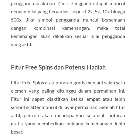
pengganda acak dari Zeus. Pengganda dapat muncul
dengan nilai yang bervariasi, seperti 2x, 5x, 10x hingga
500x. Jika simbol pengganda muncul bersamaan
dengan kombinasi kemenangan, maka total
kemenangan akan dikalikan sesuai nilai pengganda
yang aktif.
Fitur Free Spins dan Potensi Hadiah
Fitur Free Spins atau putaran gratis menjadi salah satu
elemen yang paling ditunggu dalam permainan ini.
Fitur ini dapat diaktifkan ketika empat atau lebih
simbol scatter muncul di layar permainan. Setelah fitur
aktif, pemain akan mendapatkan sejumlah putaran
gratis yang memberikan peluang kemenangan lebih
besar.