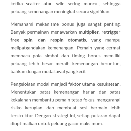
ketika scatter atau wild sering muncul, sehingga
peluang kemenangan meningkat secara signifikan.
Memahami mekanisme bonus juga sangat penting.
Banyak permainan menawarkan
multiplier, retrigger
free spin, dan respin otomatis
, yang mampu
melipatgandakan kemenangan. Pemain yang cermat
membaca pola simbol dan timing bonus memiliki
peluang lebih besar meraih kemenangan beruntun,
bahkan dengan modal awal yang kecil.
Pengelolaan modal menjadi faktor utama kesuksesan.
Menentukan batas kemenangan harian dan batas
kekalahan membantu pemain tetap fokus, mengurangi
risiko kerugian, dan membuat sesi bermain lebih
terstruktur. Dengan strategi ini, setiap putaran dapat
dioptimalkan untuk peluang gacor maksimum.