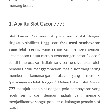
menang besar.
1.
Apa Itu Slot Gacor 777?
Slot Gacor 777
merujuk pada mesin slot dengan
tingkat
volatilitas tinggi
dan
frekuensi pembayaran
yang lebih sering
, yang sering kali memberi pemain
kesempatan untuk meraih kemenangan besar. “Gacor”
sendiri merupakan istilah yang sering digunakan oleh
pemain untuk menggambarkan mesin slot yang sering
memberi kemenangan atau yang memiliki
“pembayaran lebih longgar”
. Dalam hal ini,
Slot Gacor
777
merujuk pada slot dengan pola pembayaran yang
lebih sering dan dengan hadiah yang menarik,
menjadikannya sangat populer di kalangan pemain slot
online.