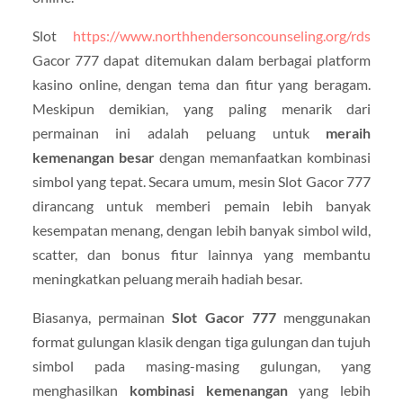
Slot
https://www.northhendersoncounseling.org/rds
Gacor 777 dapat ditemukan dalam berbagai platform
kasino online, dengan tema dan fitur yang beragam.
Meskipun demikian, yang paling menarik dari
permainan ini adalah peluang untuk
meraih
kemenangan besar
dengan memanfaatkan kombinasi
simbol yang tepat. Secara umum, mesin Slot Gacor 777
dirancang untuk memberi pemain lebih banyak
kesempatan menang, dengan lebih banyak simbol wild,
scatter, dan bonus fitur lainnya yang membantu
meningkatkan peluang meraih hadiah besar.
Biasanya, permainan
Slot Gacor 777
menggunakan
format gulungan klasik dengan tiga gulungan dan tujuh
simbol pada masing-masing gulungan, yang
menghasilkan
kombinasi kemenangan
yang lebih