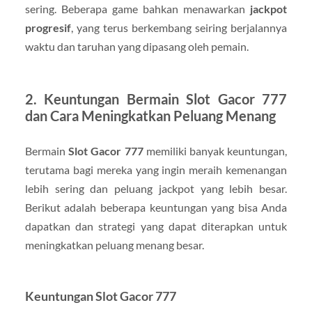
sering. Beberapa game bahkan menawarkan
jackpot
progresif
, yang terus berkembang seiring berjalannya
waktu dan taruhan yang dipasang oleh pemain.
2.
Keuntungan Bermain Slot Gacor 777
dan Cara Meningkatkan Peluang Menang
Bermain
Slot Gacor 777
memiliki banyak keuntungan,
terutama bagi mereka yang ingin meraih kemenangan
lebih sering dan peluang jackpot yang lebih besar.
Berikut adalah beberapa keuntungan yang bisa Anda
dapatkan dan strategi yang dapat diterapkan untuk
meningkatkan peluang menang besar.
Keuntungan Slot Gacor 777