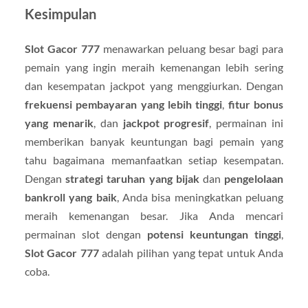
Kesimpulan
Slot Gacor 777
menawarkan peluang besar bagi para
pemain yang ingin meraih kemenangan lebih sering
dan kesempatan jackpot yang menggiurkan. Dengan
frekuensi pembayaran yang lebih tinggi
,
fitur bonus
yang menarik
, dan
jackpot progresif
, permainan ini
memberikan banyak keuntungan bagi pemain yang
tahu bagaimana memanfaatkan setiap kesempatan.
Dengan
strategi taruhan yang bijak
dan
pengelolaan
bankroll yang baik
, Anda bisa meningkatkan peluang
meraih kemenangan besar. Jika Anda mencari
permainan slot dengan
potensi keuntungan tinggi
,
Slot Gacor 777
adalah pilihan yang tepat untuk Anda
coba.