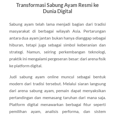
Transformasi Sabung Ayam Resmi ke
Dunia Digital
Sabung ayam telah lama menjadi bagian dari tradisi
masyarakat di berbagai wilayah Asia. Pertarungan
antara dua ayam jantan bukan hanya dianggap sebagai
hiburan, tetapi juga sebagai simbol keberanian dan
strategi. Namun, seiring perkembangan teknologi,
praktik ini mengalami pergeseran besar: dari arena fisik
ke platform digital.
Judi sabung ayam online muncul sebagai bentuk
modern dari tradisi tersebut. Melalui siaran langsung
dari arena sabung ayam, pemain dapat menyaksikan
pertandingan dan memasang taruhan dari mana saja.
Platform digital menawarkan berbagai fitur seperti
pemilihan ayam, analisis performa, dan sistem