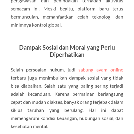
pengawasan dan penindakan terhadap aktivitas
semacam ini. Meski begitu, platform baru terus
bermunculan, memanfaatkan celah teknologi dan
minimnya kontrol global.
Dampak Sosial dan Moral yang Perlu
Diperhatikan
Selain persoalan hukum, judi
sabung ayam online
terbaru juga menimbulkan dampak sosial yang tidak
bisa diabaikan. Salah satu yang paling sering terjadi
adalah kecanduan. Karena permainan berlangsung
cepat dan mudah diakses, banyak orang terjebak dalam
siklus taruhan yang berulang. Hal ini dapat
memengaruhi kondisi keuangan, hubungan sosial, dan
kesehatan mental.