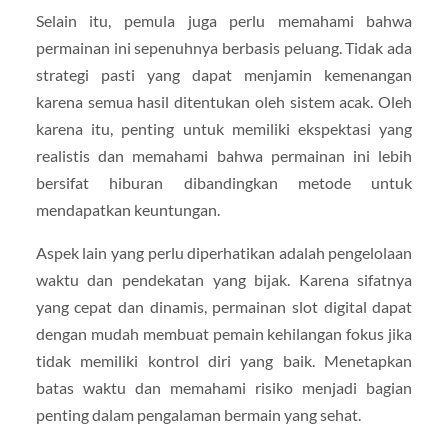
Selain itu, pemula juga perlu memahami bahwa
permainan ini sepenuhnya berbasis peluang. Tidak ada
strategi pasti yang dapat menjamin kemenangan
karena semua hasil ditentukan oleh sistem acak. Oleh
karena itu, penting untuk memiliki ekspektasi yang
realistis dan memahami bahwa permainan ini lebih
bersifat hiburan dibandingkan metode untuk
mendapatkan keuntungan.
Aspek lain yang perlu diperhatikan adalah pengelolaan
waktu dan pendekatan yang bijak. Karena sifatnya
yang cepat dan dinamis, permainan slot digital dapat
dengan mudah membuat pemain kehilangan fokus jika
tidak memiliki kontrol diri yang baik. Menetapkan
batas waktu dan memahami risiko menjadi bagian
penting dalam pengalaman bermain yang sehat.