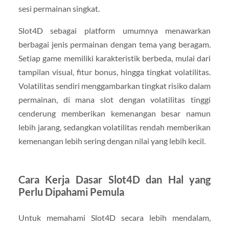
sesi permainan singkat.
Slot4D sebagai platform umumnya menawarkan
berbagai jenis permainan dengan tema yang beragam.
Setiap game memiliki karakteristik berbeda, mulai dari
tampilan visual, fitur bonus, hingga tingkat volatilitas.
Volatilitas sendiri menggambarkan tingkat risiko dalam
permainan, di mana slot dengan volatilitas tinggi
cenderung memberikan kemenangan besar namun
lebih jarang, sedangkan volatilitas rendah memberikan
kemenangan lebih sering dengan nilai yang lebih kecil.
Cara Kerja Dasar Slot4D dan Hal yang
Perlu Dipahami Pemula
Untuk memahami Slot4D secara lebih mendalam,