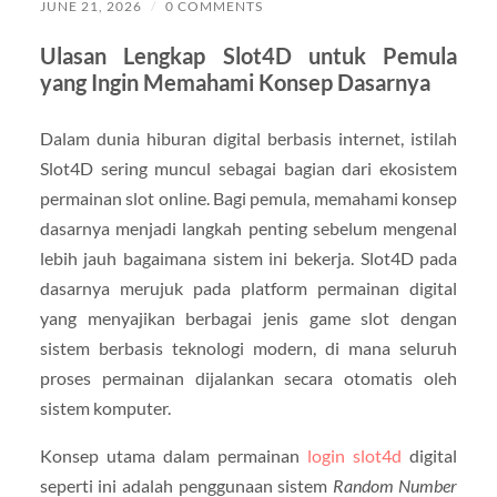
JUNE 21, 2026
/
0 COMMENTS
Ulasan Lengkap Slot4D untuk Pemula
yang Ingin Memahami Konsep Dasarnya
Dalam dunia hiburan digital berbasis internet, istilah
Slot4D sering muncul sebagai bagian dari ekosistem
permainan slot online. Bagi pemula, memahami konsep
dasarnya menjadi langkah penting sebelum mengenal
lebih jauh bagaimana sistem ini bekerja. Slot4D pada
dasarnya merujuk pada platform permainan digital
yang menyajikan berbagai jenis game slot dengan
sistem berbasis teknologi modern, di mana seluruh
proses permainan dijalankan secara otomatis oleh
sistem komputer.
Konsep utama dalam permainan
login slot4d
digital
seperti ini adalah penggunaan sistem
Random Number