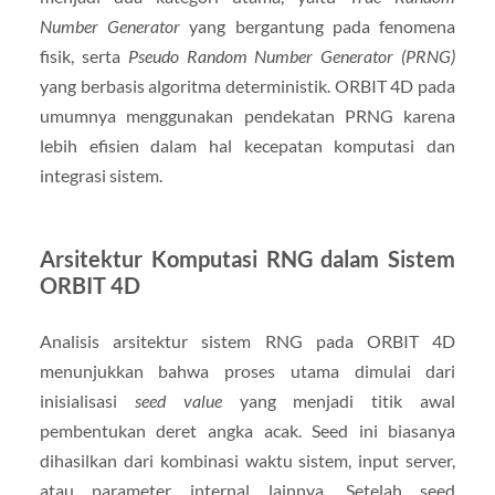
Number Generator
yang bergantung pada fenomena
fisik, serta
Pseudo Random Number Generator (PRNG)
yang berbasis algoritma deterministik. ORBIT 4D pada
umumnya menggunakan pendekatan PRNG karena
lebih efisien dalam hal kecepatan komputasi dan
integrasi sistem.
Arsitektur Komputasi RNG dalam Sistem
ORBIT 4D
Analisis arsitektur sistem RNG pada ORBIT 4D
menunjukkan bahwa proses utama dimulai dari
inisialisasi
seed value
yang menjadi titik awal
pembentukan deret angka acak. Seed ini biasanya
dihasilkan dari kombinasi waktu sistem, input server,
atau parameter internal lainnya. Setelah seed