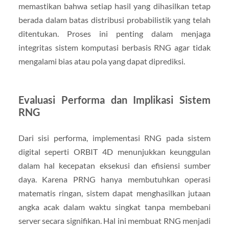
memastikan bahwa setiap hasil yang dihasilkan tetap
berada dalam batas distribusi probabilistik yang telah
ditentukan. Proses ini penting dalam menjaga
integritas sistem komputasi berbasis RNG agar tidak
mengalami bias atau pola yang dapat diprediksi.
Evaluasi Performa dan Implikasi Sistem
RNG
Dari sisi performa, implementasi RNG pada sistem
digital seperti ORBIT 4D menunjukkan keunggulan
dalam hal kecepatan eksekusi dan efisiensi sumber
daya. Karena PRNG hanya membutuhkan operasi
matematis ringan, sistem dapat menghasilkan jutaan
angka acak dalam waktu singkat tanpa membebani
server secara signifikan. Hal ini membuat RNG menjadi