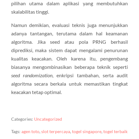
pilihan utama dalam aplikasi yang membutuhkan
skalabilitas tinggi.
Namun demikian, evaluasi teknis juga menunjukkan
adanya tantangan, terutama dalam hal keamanan
algoritma. Jika seed atau pola PRNG berhasil
diprediksi, maka sistem dapat mengalami penurunan
kualitas keacakan. Oleh karena itu, pengembang
biasanya mengombinasikan beberapa teknik seperti
seed randomization
, enkripsi tambahan, serta audit
algoritma secara berkala untuk memastikan tingkat
keacakan tetap optimal.
Categories:
Uncategorized
Tags:
agen toto
,
slot terpercaya
,
togel singapore
,
togel terbaik