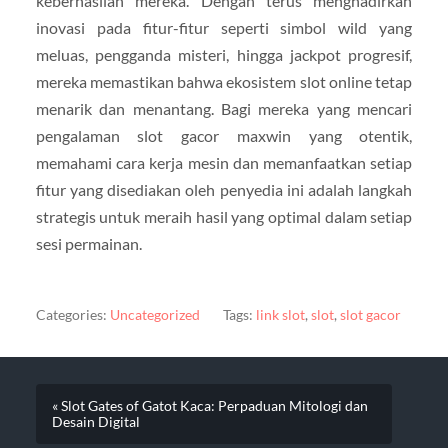
keberhasilan mereka. Dengan terus menghadirkan
inovasi pada fitur-fitur seperti simbol wild yang
meluas, pengganda misteri, hingga jackpot progresif,
mereka memastikan bahwa ekosistem slot online tetap
menarik dan menantang. Bagi mereka yang mencari
pengalaman slot gacor maxwin yang otentik,
memahami cara kerja mesin dan memanfaatkan setiap
fitur yang disediakan oleh penyedia ini adalah langkah
strategis untuk meraih hasil yang optimal dalam setiap
sesi permainan.
Categories:
Uncategorized
Tags:
link slot
,
slot
,
slot gacor
« Slot Gates of Gatot Kaca: Perpaduan Mitologi dan
Desain Digital