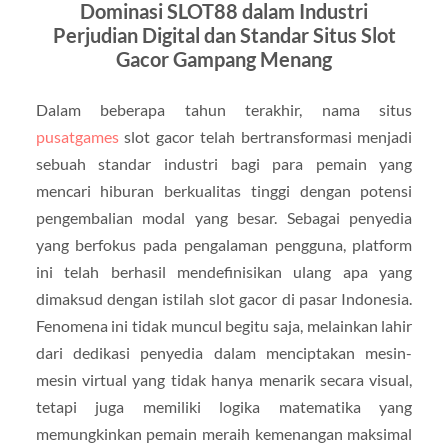
Dominasi SLOT88 dalam Industri
Perjudian Digital dan Standar Situs Slot
Gacor Gampang Menang
Dalam beberapa tahun terakhir, nama situs
pusatgames
slot gacor telah bertransformasi menjadi
sebuah standar industri bagi para pemain yang
mencari hiburan berkualitas tinggi dengan potensi
pengembalian modal yang besar. Sebagai penyedia
yang berfokus pada pengalaman pengguna, platform
ini telah berhasil mendefinisikan ulang apa yang
dimaksud dengan istilah slot gacor di pasar Indonesia.
Fenomena ini tidak muncul begitu saja, melainkan lahir
dari dedikasi penyedia dalam menciptakan mesin-
mesin virtual yang tidak hanya menarik secara visual,
tetapi juga memiliki logika matematika yang
memungkinkan pemain meraih kemenangan maksimal