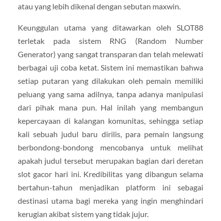
atau yang lebih dikenal dengan sebutan maxwin.
Keunggulan utama yang ditawarkan oleh SLOT88
terletak pada sistem RNG (Random Number
Generator) yang sangat transparan dan telah melewati
berbagai uji coba ketat. Sistem ini memastikan bahwa
setiap putaran yang dilakukan oleh pemain memiliki
peluang yang sama adilnya, tanpa adanya manipulasi
dari pihak mana pun. Hal inilah yang membangun
kepercayaan di kalangan komunitas, sehingga setiap
kali sebuah judul baru dirilis, para pemain langsung
berbondong-bondong mencobanya untuk melihat
apakah judul tersebut merupakan bagian dari deretan
slot gacor hari ini. Kredibilitas yang dibangun selama
bertahun-tahun menjadikan platform ini sebagai
destinasi utama bagi mereka yang ingin menghindari
kerugian akibat sistem yang tidak jujur.