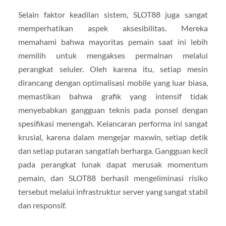
Selain faktor keadilan sistem, SLOT88 juga sangat
memperhatikan aspek aksesibilitas. Mereka
memahami bahwa mayoritas pemain saat ini lebih
memilih untuk mengakses permainan melalui
perangkat seluler. Oleh karena itu, setiap mesin
dirancang dengan optimalisasi mobile yang luar biasa,
memastikan bahwa grafik yang intensif tidak
menyebabkan gangguan teknis pada ponsel dengan
spesifikasi menengah. Kelancaran performa ini sangat
krusial, karena dalam mengejar maxwin, setiap detik
dan setiap putaran sangatlah berharga. Gangguan kecil
pada perangkat lunak dapat merusak momentum
pemain, dan SLOT88 berhasil mengeliminasi risiko
tersebut melalui infrastruktur server yang sangat stabil
dan responsif.