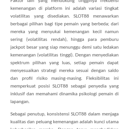
Faktor lain yang mendukung tingginya frekuensi
kemenangan di platform ini adalah variasi tingkat
volatilitas yang disediakan. SLOT88 menawarkan
berbagai pilihan bagi tipe pemain yang berbeda; dari
mereka yang menyukai kemenangan kecil namun
sering (volatilitas rendah), hingga para pemburu
jackpot besar yang siap menunggu demi satu ledakan
kemenangan (volatilitas tinggi). Dengan menyediakan
spektrum pilihan yang luas, setiap pemain dapat
menyesuaikan strategi mereka sesuai dengan saldo
dan profil risiko masing-masing. Fleksibilitas ini
memperkuat posisi SLOT88 sebagai penyedia yang
inklusif dan memahami dinamika psikologi pemain di
lapangan.
Sebagai penutup, konsistensi SLOT88 dalam menjaga
kualitas dan peluang kemenangan adalah kunci utama