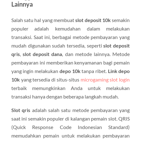
Lainnya
Salah satu hal yang membuat
slot deposit 10k
semakin
populer adalah kemudahan dalam melakukan
transaksi. Saat ini, berbagai metode pembayaran yang
mudah digunakan sudah tersedia, seperti
slot deposit
qris
,
slot deposit dana
, dan metode lainnya. Metode
pembayaran ini memberikan kenyamanan bagi pemain
yang ingin melakukan
depo 10k
tanpa ribet.
Link depo
10k
yang tersedia di situs-situs
microgaming slot login
terbaik memungkinkan Anda untuk melakukan
transaksi hanya dengan beberapa langkah mudah.
Slot qris
adalah salah satu metode pembayaran yang
saat ini semakin populer di kalangan pemain slot. QRIS
(Quick Response Code Indonesian Standard)
memudahkan pemain untuk melakukan pembayaran