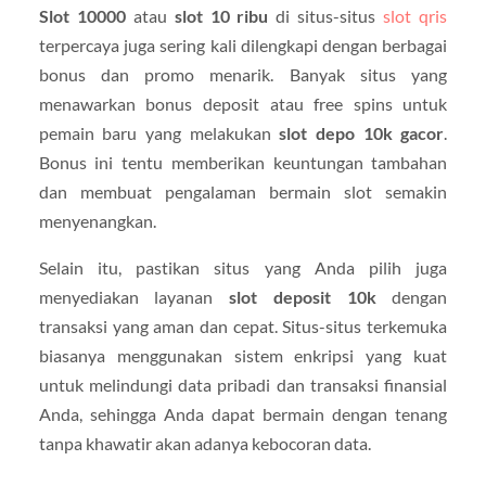
Slot 10000
atau
slot 10 ribu
di situs-situs
slot qris
terpercaya juga sering kali dilengkapi dengan berbagai
bonus dan promo menarik. Banyak situs yang
menawarkan bonus deposit atau free spins untuk
pemain baru yang melakukan
slot depo 10k gacor
.
Bonus ini tentu memberikan keuntungan tambahan
dan membuat pengalaman bermain slot semakin
menyenangkan.
Selain itu, pastikan situs yang Anda pilih juga
menyediakan layanan
slot deposit 10k
dengan
transaksi yang aman dan cepat. Situs-situs terkemuka
biasanya menggunakan sistem enkripsi yang kuat
untuk melindungi data pribadi dan transaksi finansial
Anda, sehingga Anda dapat bermain dengan tenang
tanpa khawatir akan adanya kebocoran data.