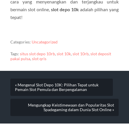
cara yang menyenangkan dan terjangkau untuk
bermain slot online,
slot depo 10k
adalah pilihan yang
tepat!
Categories:
Uncategorized
Tags:
situs slot depo 10rb
,
slot 10k
,
slot 10rb
,
slot deposit
pakai pulsa
,
slot qris
« Mengenal Slot Depo 10K: Pilihan Tepat untuk
Pemain Slot Pemula dan Berpengalaman
Mengungkap Keistimewaan dan Popularitas Slot
Spadegaming dalam Dunia Slot Online »