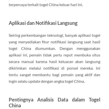
terpercaya terkait togel China keluar hari ini.
Aplikasi dan Notifikasi Langsung
Seiring perkembangan teknologi, banyak aplikasi togel
yang menyediakan fitur notifikasi langsung saat hasil
togel China diumumkan. Dengan menggunakan
aplikasi ini, pemain tidak perlu repot membuka situs
secara manual karena hasil keluaran akan langsung
dikirimkan melalui notifikasi di ponsel mereka. Ini
tentu sangat membantu bagi pemain yang aktif dan
ingin selalu update dengan angka togel China.
Pentingnya Analisis Data dalam Togel
China