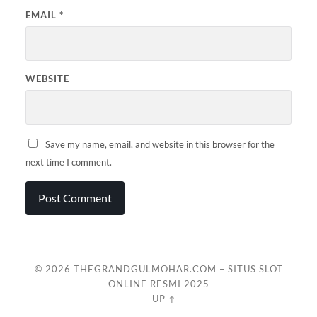
EMAIL
*
WEBSITE
Save my name, email, and website in this browser for the
next time I comment.
© 2026
THEGRANDGULMOHAR.COM – SITUS SLOT
ONLINE RESMI 2025
—
UP ↑