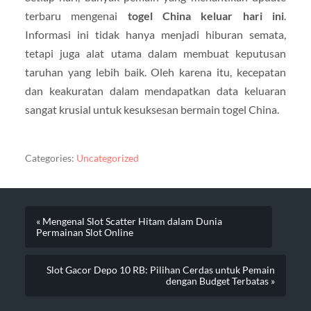
terbaru mengenai
togel China keluar hari ini
.
Informasi ini tidak hanya menjadi hiburan semata,
tetapi juga alat utama dalam membuat keputusan
taruhan yang lebih baik. Oleh karena itu, kecepatan
dan keakuratan dalam mendapatkan data keluaran
sangat krusial untuk kesuksesan bermain togel China.
Categories:
Uncategorized
« Mengenal Slot Scatter Hitam dalam Dunia
Permainan Slot Online
Slot Gacor Depo 10 RB: Pilihan Cerdas untuk Pemain
dengan Budget Terbatas »