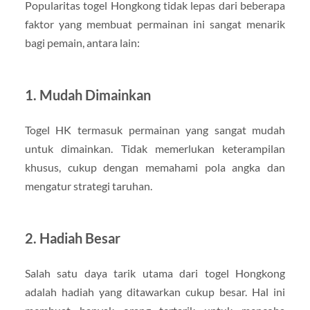
Popularitas togel Hongkong tidak lepas dari beberapa
faktor yang membuat permainan ini sangat menarik
bagi pemain, antara lain:
1. Mudah Dimainkan
Togel HK termasuk permainan yang sangat mudah
untuk dimainkan. Tidak memerlukan keterampilan
khusus, cukup dengan memahami pola angka dan
mengatur strategi taruhan.
2. Hadiah Besar
Salah satu daya tarik utama dari togel Hongkong
adalah hadiah yang ditawarkan cukup besar. Hal ini