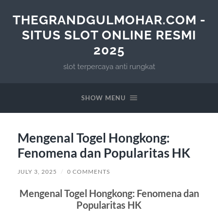
THEGRANDGULMOHAR.COM -
SITUS SLOT ONLINE RESMI
2025
slot terpercaya anti rungkat
SHOW MENU
Mengenal Togel Hongkong:
Fenomena dan Popularitas HK
JULY 3, 2025
/
0 COMMENTS
Mengenal Togel Hongkong: Fenomena dan
Popularitas HK