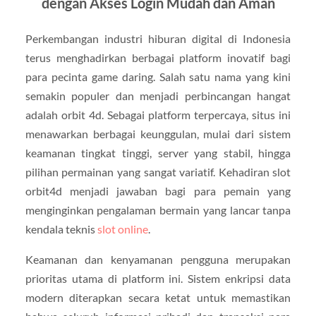
dengan Akses Login Mudah dan Aman
Perkembangan industri hiburan digital di Indonesia
terus menghadirkan berbagai platform inovatif bagi
para pecinta game daring. Salah satu nama yang kini
semakin populer dan menjadi perbincangan hangat
adalah orbit 4d. Sebagai platform terpercaya, situs ini
menawarkan berbagai keunggulan, mulai dari sistem
keamanan tingkat tinggi, server yang stabil, hingga
pilihan permainan yang sangat variatif. Kehadiran slot
orbit4d menjadi jawaban bagi para pemain yang
menginginkan pengalaman bermain yang lancar tanpa
kendala teknis
slot online
.
Keamanan dan kenyamanan pengguna merupakan
prioritas utama di platform ini. Sistem enkripsi data
modern diterapkan secara ketat untuk memastikan