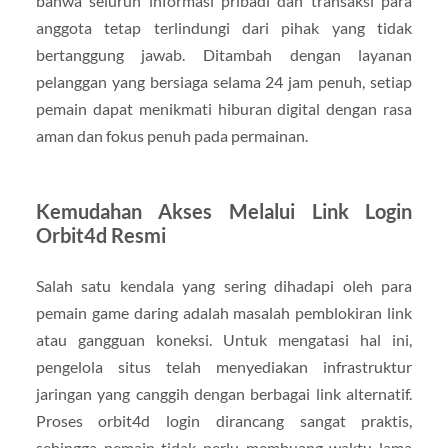
bahwa seluruh informasi pribadi dan transaksi para
anggota tetap terlindungi dari pihak yang tidak
bertanggung jawab. Ditambah dengan layanan
pelanggan yang bersiaga selama 24 jam penuh, setiap
pemain dapat menikmati hiburan digital dengan rasa
aman dan fokus penuh pada permainan.
Kemudahan Akses Melalui Link Login
Orbit4d Resmi
Salah satu kendala yang sering dihadapi oleh para
pemain game daring adalah masalah pemblokiran link
atau gangguan koneksi. Untuk mengatasi hal ini,
pengelola situs telah menyediakan infrastruktur
jaringan yang canggih dengan berbagai link alternatif.
Proses orbit4d login dirancang sangat praktis,
sehingga pemain tidak perlu membuang waktu lama