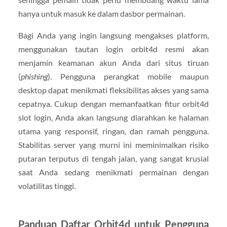
hanya untuk masuk ke dalam dasbor permainan.
Bagi Anda yang ingin langsung mengakses platform,
menggunakan tautan login orbit4d resmi akan
menjamin keamanan akun Anda dari situs tiruan
(
phishing
). Pengguna perangkat mobile maupun
desktop dapat menikmati fleksibilitas akses yang sama
cepatnya. Cukup dengan memanfaatkan fitur orbit4d
slot login, Anda akan langsung diarahkan ke halaman
utama yang responsif, ringan, dan ramah pengguna.
Stabilitas server yang murni ini meminimalkan risiko
putaran terputus di tengah jalan, yang sangat krusial
saat Anda sedang menikmati permainan dengan
volatilitas tinggi.
Panduan Daftar Orbit4d untuk Pengguna