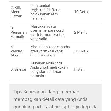
Pilih tombol
2. Klik
registrasi/daftar di
Menu
10 Detik
pojok kanan atas
Daftar
halaman.
Masukkan data
3.
username, password,
Pengisian
2 Menit
dan informasi kontak
Formulir
yang valid.
4.
Masukkan kode captcha
Validasi
atau verifikasi yang
30 Detik
Akun
diminta sistem.
Gunakan akun baru
Anda untuk melakukan
5. Selesai
Instan
pengisian saldo dan
bermain.
Tips Keamanan: Jangan pernah
membagikan detail data yang Anda
gunakan pada saat orbit4d login kepada