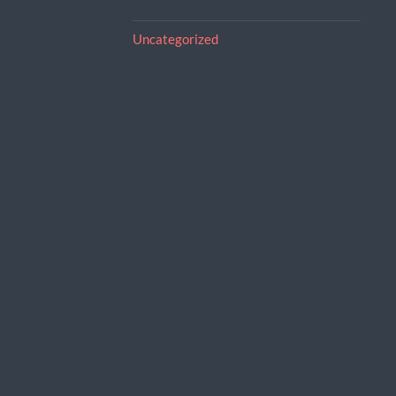
Uncategorized