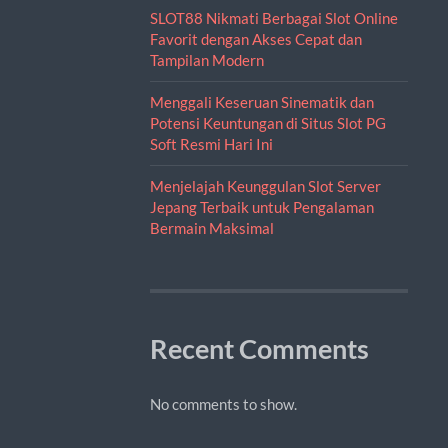
SLOT88 Nikmati Berbagai Slot Online
Favorit dengan Akses Cepat dan
Tampilan Modern
Menggali Keseruan Sinematik dan
Potensi Keuntungan di Situs Slot PG
Soft Resmi Hari Ini
Menjelajah Keunggulan Slot Server
Jepang Terbaik untuk Pengalaman
Bermain Maksimal
Recent Comments
No comments to show.