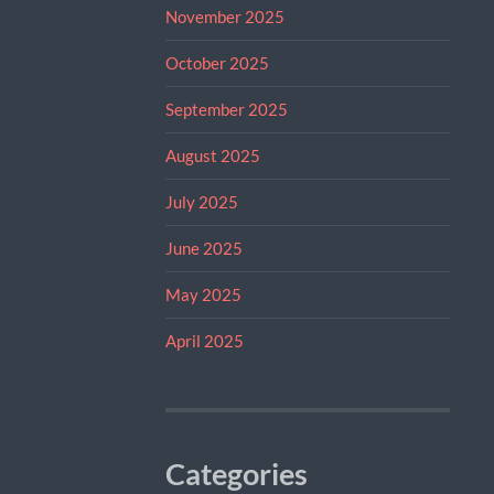
November 2025
October 2025
September 2025
August 2025
July 2025
June 2025
May 2025
April 2025
Categories