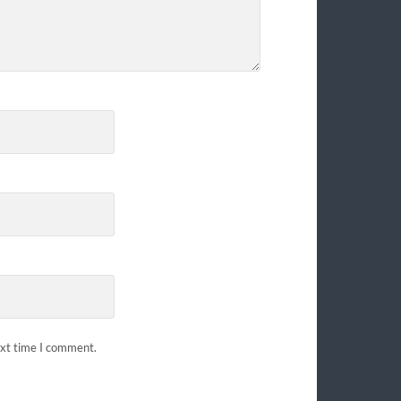
ext time I comment.