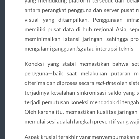
yang mendukung platform tersebut dari belak
antara perangkat pengguna dan server pusat 
visual yang ditampilkan. Penggunaan infra
memiliki pusat data di hub regional Asia, sep
meminimalkan latensi jaringan, sehingga pro
mengalami gangguan
lag
atau interupsi teknis.
Koneksi yang stabil memastikan bahwa set
pengguna—baik saat melakukan putaran m
diterima dan diproses secara
real-time
oleh sis
terjadinya kesalahan sinkronisasi saldo yang 
terjadi pemutusan koneksi mendadak di tengah-
Oleh karena itu, memastikan kualitas jaringan
memulai sesi adalah langkah preventif yang waj
Aspek krusial terakhir yang menyempurnakan ek