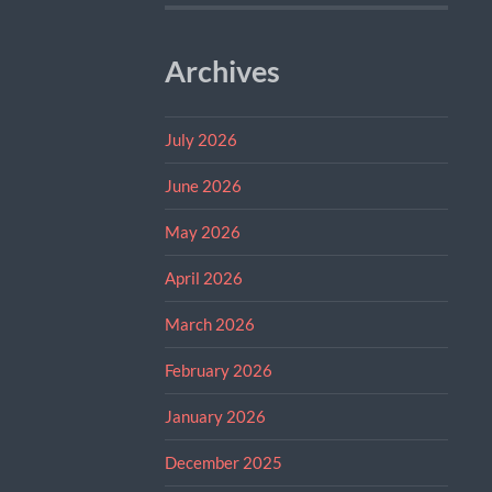
Archives
July 2026
June 2026
May 2026
April 2026
March 2026
February 2026
January 2026
December 2025