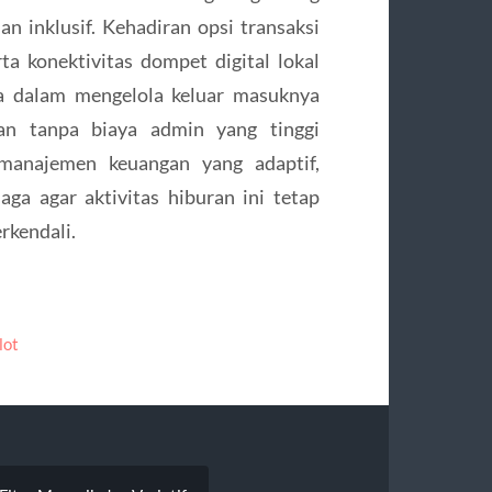
an inklusif. Kehadiran opsi transaksi
ta konektivitas dompet digital lokal
na dalam mengelola keluar masuknya
an tanpa biaya admin yang tinggi
anajemen keuangan yang adaptif,
ga agar aktivitas hiburan ini tetap
rkendali.
lot