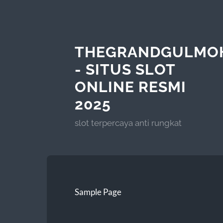
THEGRANDGULMO
- SITUS SLOT
ONLINE RESMI
2025
slot terpercaya anti rungkat
Sample Page