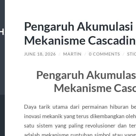
Pengaruh Akumulasi 
HAR.COM
Mekanisme Cascadin
JUNE 18, 2026
/
MARTIN
/
0 COMMENTS
/
STI
Pengaruh Akumulasi
Mekanisme Casc
Daya tarik utama dari permainan hiburan berb
inovasi mekanik yang terus dikembangkan oleh 
satu sistem yang paling revolusioner dan t
adalah mekanisme runtuhan simbol atau yang 