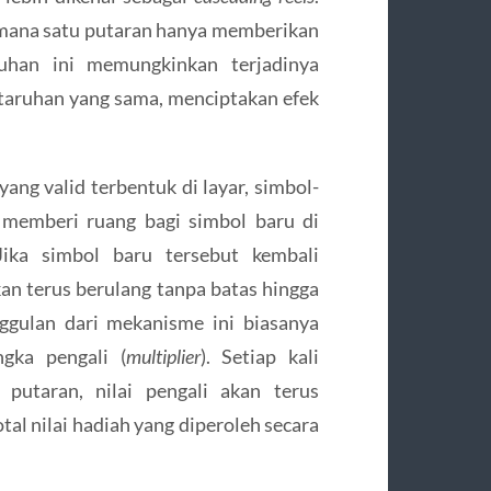
 mana satu putaran hanya memberikan
uhan ini memungkinkan terjadinya
taruhan yang sama, menciptakan efek
yang valid terbentuk di layar, simbol-
 memberi ruang bagi simbol baru di
Jika simbol baru tersebut kembali
n terus berulang tanpa batas hingga
nggulan dari mekanisme ini biasanya
ngka pengali (
multiplier
). Setiap kali
 putaran, nilai pengali akan terus
tal nilai hadiah yang diperoleh secara