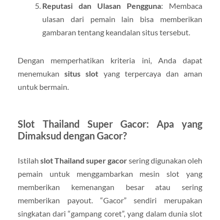
Reputasi dan Ulasan Pengguna
: Membaca
ulasan dari pemain lain bisa memberikan
gambaran tentang keandalan situs tersebut.
Dengan memperhatikan kriteria ini, Anda dapat
menemukan
situs slot
yang terpercaya dan aman
untuk bermain.
Slot Thailand Super Gacor: Apa yang
Dimaksud dengan Gacor?
Istilah
slot Thailand super gacor
sering digunakan oleh
pemain untuk menggambarkan mesin slot yang
memberikan kemenangan besar atau sering
memberikan payout. “Gacor” sendiri merupakan
singkatan dari “gampang coret”, yang dalam dunia slot