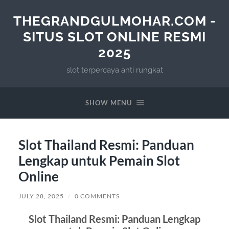
THEGRANDGULMOHAR.COM -
SITUS SLOT ONLINE RESMI
2025
slot terpercaya anti rungkat
SHOW MENU
Slot Thailand Resmi: Panduan
Lengkap untuk Pemain Slot
Online
JULY 28, 2025
/
0 COMMENTS
Slot Thailand Resmi: Panduan Lengkap