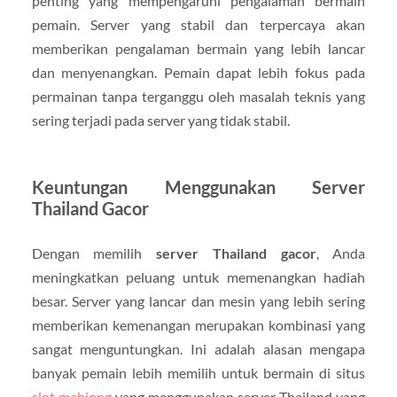
penting yang mempengaruhi pengalaman bermain
pemain. Server yang stabil dan terpercaya akan
memberikan pengalaman bermain yang lebih lancar
dan menyenangkan. Pemain dapat lebih fokus pada
permainan tanpa terganggu oleh masalah teknis yang
sering terjadi pada server yang tidak stabil.
Keuntungan Menggunakan Server
Thailand Gacor
Dengan memilih
server Thailand gacor
, Anda
meningkatkan peluang untuk memenangkan hadiah
besar. Server yang lancar dan mesin yang lebih sering
memberikan kemenangan merupakan kombinasi yang
sangat menguntungkan. Ini adalah alasan mengapa
banyak pemain lebih memilih untuk bermain di situs
slot mahjong
yang menggunakan server Thailand yang