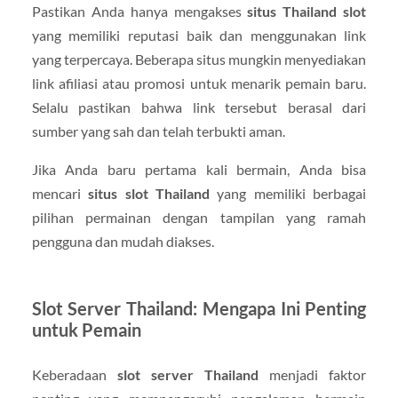
Pastikan Anda hanya mengakses
situs Thailand slot
yang memiliki reputasi baik dan menggunakan link
yang terpercaya. Beberapa situs mungkin menyediakan
link afiliasi atau promosi untuk menarik pemain baru.
Selalu pastikan bahwa link tersebut berasal dari
sumber yang sah dan telah terbukti aman.
Jika Anda baru pertama kali bermain, Anda bisa
mencari
situs slot Thailand
yang memiliki berbagai
pilihan permainan dengan tampilan yang ramah
pengguna dan mudah diakses.
Slot Server Thailand: Mengapa Ini Penting
untuk Pemain
Keberadaan
slot server Thailand
menjadi faktor