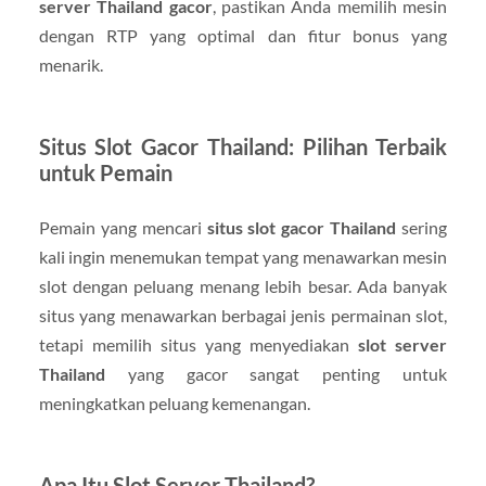
server Thailand gacor
, pastikan Anda memilih mesin
dengan RTP yang optimal dan fitur bonus yang
menarik.
Situs Slot Gacor Thailand: Pilihan Terbaik
untuk Pemain
Pemain yang mencari
situs slot gacor Thailand
sering
kali ingin menemukan tempat yang menawarkan mesin
slot dengan peluang menang lebih besar. Ada banyak
situs yang menawarkan berbagai jenis permainan slot,
tetapi memilih situs yang menyediakan
slot server
Thailand
yang gacor sangat penting untuk
meningkatkan peluang kemenangan.
Apa Itu Slot Server Thailand?