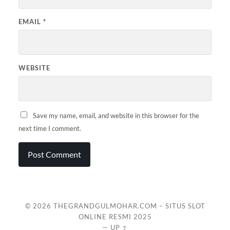
EMAIL
*
WEBSITE
Save my name, email, and website in this browser for the
next time I comment.
© 2026
THEGRANDGULMOHAR.COM – SITUS SLOT
ONLINE RESMI 2025
—
UP ↑