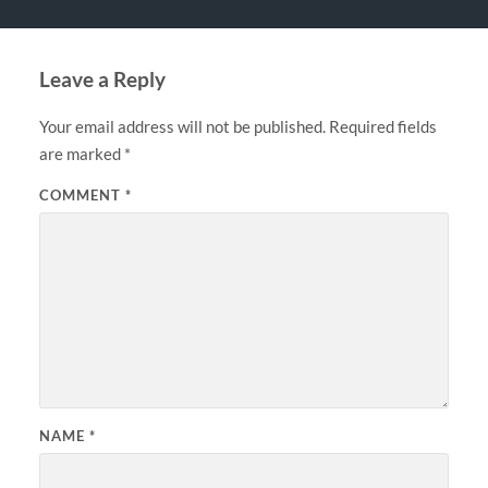
Leave a Reply
Your email address will not be published.
Required fields
are marked
*
COMMENT
*
NAME
*