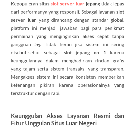
Kepopuleran
situs
slot server luar
jepang
tidak lepas
dari performanya yang responsif. Sebagai layanan
slot
server luar
yang dirancang dengan standar global,
platform ini menjadi jawaban bagi para penikmat
permainan yang menginginkan akses cepat tanpa
gangguan
lag
. Tidak heran jika sistem ini sering
disebut-sebut sebagai
slot jepang no 1
karena
keunggulannya dalam menghadirkan rincian grafis
yang tajam serta sistem transaksi yang transparan.
Mengakses sistem ini secara konsisten memberikan
ketenangan pikiran karena operasionalnya yang
terstruktur dengan rapi.
Keunggulan Akses Layanan Resmi dan
Fitur Unggulan Situs Luar Negeri