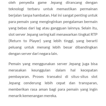
oleh penyedia game Jepang dirancang dengan
teknologi terbaru untuk memastikan permainan
berjalan tanpa hambatan. Hal ini sangat penting untuk
para pemain yang menginginkan pengalaman bermain
yang bebas dari lag atau gangguan lainnya. Selain itu,
slot server Jepang sering kali menawarkan tingkat RTP
(Return to Player) yang lebih tinggi, yang berarti
peluang untuk menang lebih besar dibandingkan
dengan server dari negara lain.
Pemain yang menggunakan server Jepang juga bisa
merasakan keunggulan dalam hal kecepatan
pembayaran. Proses transaksi di situs-situs slot
Jepang cenderung lebih cepat dan transparan,
memberikan rasa aman bagi para pemain yang ingin
menarik kemenangan mereka.