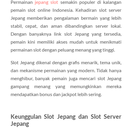
Permainan
jepang slot
semakin populer di kalangan
pemain slot online Indonesia. Kehadiran slot server
Jepang memberikan pengalaman bermain yang lebih
stabil, cepat, dan aman dibandingkan server lokal.
Dengan banyaknya link slot Jepang yang tersedia,
pemain kini memiliki akses mudah untuk menikmati
permainan slot dengan peluang menang yang tinggi.
Slot Jepang dikenal dengan grafis menarik, tema unik,
dan mekanisme permainan yang modern. Tidak hanya
menghibur, banyak pemain juga mencari slot Jepang
gampang menang yang memungkinkan mereka
mendapatkan bonus dan jackpot lebih sering.
Keunggulan Slot Jepang dan Slot Server
Jepang