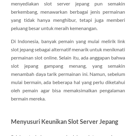
menyediakan slot server jepang pun semakin
berkembang, menawarkan berbagai jenis permainan
yang tidak hanya menghibur, tetapi juga memberi
peluang besar untuk meraih kemenangan.
Di Indonesia, banyak pemain yang mulai melirik link
slot jepang sebagai alternatif menarik untuk menikmati
permainan slot online. Selain itu, ada anggapan bahwa
slot jepang gampang menang, yang semakin
menambah daya tarik permainan ini. Namun, sebelum
mulai bermain, ada beberapa hal yang perlu diketahui
oleh pemain agar bisa memaksimalkan pengalaman
bermain mereka.
Menyusuri Keunikan Slot Server Jepang