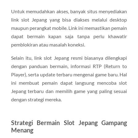
Untuk memudahkan akses, banyak situs menyediakan
link slot Jepang yang bisa diakses melalui desktop
maupun perangkat mobile. Link ini memastikan pemain
dapat bermain kapan saja tanpa perlu khawatir
pemblokiran atau masalah koneksi.
Selain itu, link slot Jepang resmi biasanya dilengkapi
dengan panduan bermain, informasi RTP (Return to
Player), serta update terbaru mengenai game baru. Hal
ini membuat pemain dapat langsung mencoba slot
Jepang terbaru dan memilih game yang paling sesuai
dengan strategi mereka.
Strategi Bermain Slot Jepang Gampang
Menang