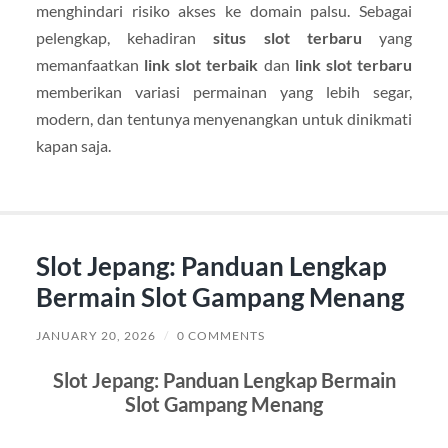
menghindari risiko akses ke domain palsu. Sebagai
pelengkap, kehadiran
situs slot terbaru
yang
memanfaatkan
link slot terbaik
dan
link slot terbaru
memberikan variasi permainan yang lebih segar,
modern, dan tentunya menyenangkan untuk dinikmati
kapan saja.
Slot Jepang: Panduan Lengkap
Bermain Slot Gampang Menang
JANUARY 20, 2026
/
0 COMMENTS
Slot Jepang: Panduan Lengkap Bermain
Slot Gampang Menang