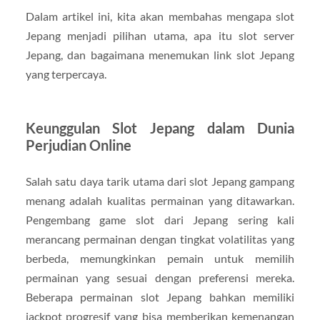
Dalam artikel ini, kita akan membahas mengapa slot
Jepang menjadi pilihan utama, apa itu slot server
Jepang, dan bagaimana menemukan link slot Jepang
yang terpercaya.
Keunggulan Slot Jepang dalam Dunia
Perjudian Online
Salah satu daya tarik utama dari slot Jepang gampang
menang adalah kualitas permainan yang ditawarkan.
Pengembang game slot dari Jepang sering kali
merancang permainan dengan tingkat volatilitas yang
berbeda, memungkinkan pemain untuk memilih
permainan yang sesuai dengan preferensi mereka.
Beberapa permainan slot Jepang bahkan memiliki
jackpot progresif yang bisa memberikan kemenangan