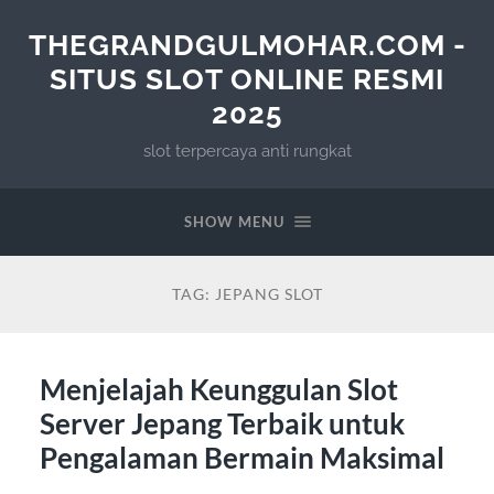
THEGRANDGULMOHAR.COM -
SITUS SLOT ONLINE RESMI
2025
slot terpercaya anti rungkat
SHOW MENU
TAG:
JEPANG SLOT
Menjelajah Keunggulan Slot
Server Jepang Terbaik untuk
Pengalaman Bermain Maksimal