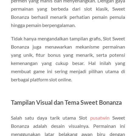
permen yang manis dan menyenangkan. Dengan gaya
permainan yang berbeda dari slot klasik, Sweet
Bonanza berhasil menarik perhatian pemain pemula
hingga pemain berpengalaman.
Tidak hanya mengandalkan tampilan grafis, Slot Sweet
Bonanza juga menawarkan mekanisme permainan
yang unik, fitur bonus yang menarik, serta potensi
kemenangan yang cukup besar. Hal inilah yang
membuat game ini sering menjadi pilihan utama di
berbagai platform slot online.
Tampilan Visual dan Tema Sweet Bonanza
Salah satu daya tarik utama Slot
pusatwin
Sweet
Bonanza adalah desain visualnya. Permainan ini
menggunakan latar belakang awan biru dengan