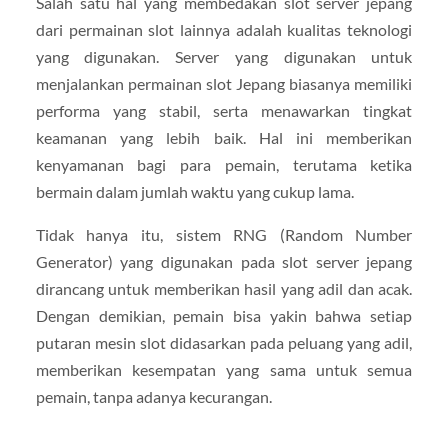
Salah satu hal yang membedakan slot server jepang
dari permainan slot lainnya adalah kualitas teknologi
yang digunakan. Server yang digunakan untuk
menjalankan permainan slot Jepang biasanya memiliki
performa yang stabil, serta menawarkan tingkat
keamanan yang lebih baik. Hal ini memberikan
kenyamanan bagi para pemain, terutama ketika
bermain dalam jumlah waktu yang cukup lama.
Tidak hanya itu, sistem RNG (Random Number
Generator) yang digunakan pada slot server jepang
dirancang untuk memberikan hasil yang adil dan acak.
Dengan demikian, pemain bisa yakin bahwa setiap
putaran mesin slot didasarkan pada peluang yang adil,
memberikan kesempatan yang sama untuk semua
pemain, tanpa adanya kecurangan.