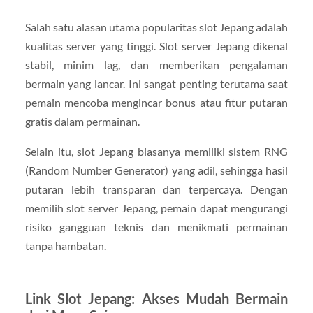
Salah satu alasan utama popularitas slot Jepang adalah
kualitas server yang tinggi. Slot server Jepang dikenal
stabil, minim lag, dan memberikan pengalaman
bermain yang lancar. Ini sangat penting terutama saat
pemain mencoba mengincar bonus atau fitur putaran
gratis dalam permainan.
Selain itu, slot Jepang biasanya memiliki sistem RNG
(Random Number Generator) yang adil, sehingga hasil
putaran lebih transparan dan terpercaya. Dengan
memilih slot server Jepang, pemain dapat mengurangi
risiko gangguan teknis dan menikmati permainan
tanpa hambatan.
Link Slot Jepang: Akses Mudah Bermain