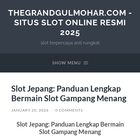
THEGRANDGULMOHAR.COM -
SITUS SLOT ONLINE RESMI
2025
slot terpercaya anti rungkat
SHOW MENU
Slot Jepang: Panduan Lengkap
Bermain Slot Gampang Menang
JANUARY 20, 2026
/
0 COMMENTS
Slot Jepang: Panduan Lengkap Bermain
Slot Gampang Menang