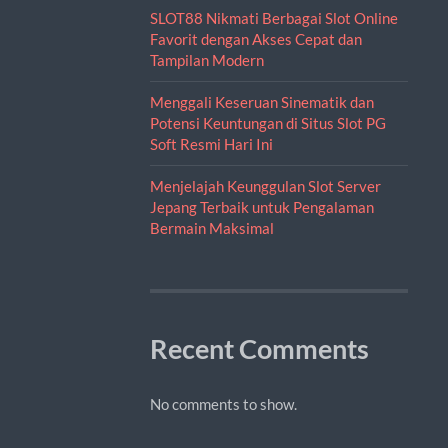
SLOT88 Nikmati Berbagai Slot Online
Favorit dengan Akses Cepat dan
Tampilan Modern
Menggali Keseruan Sinematik dan
Potensi Keuntungan di Situs Slot PG
Soft Resmi Hari Ini
Menjelajah Keunggulan Slot Server
Jepang Terbaik untuk Pengalaman
Bermain Maksimal
Recent Comments
No comments to show.