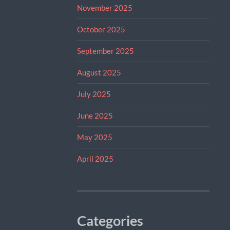
November 2025
October 2025
September 2025
August 2025
July 2025
June 2025
May 2025
April 2025
Categories