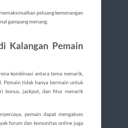
t memaksimalkan peluang kemenangan
kenal gampang menang.
 di Kalangan Pemain
rena kombinasi antara tema menarik,
l. Pemain tidak hanya bermain untuk
i bonus, jackpot, dan fitur menarik
terpercaya, pemain dapat mengakses
anyak forum dan komunitas online juga