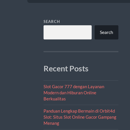
SEARCH
Search
Recent Posts
Slot Gacor 777 dengan Layanan
Modern dan Hiburan Online
Berkualitas
Panduan Lengkap Bermain di Orbit4d
Slot: Situs Slot Online Gacor Gampang
Menang