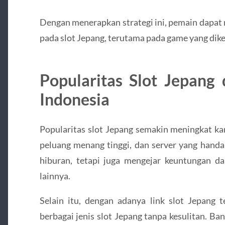
Dengan menerapkan strategi ini, pemain dapa
pada slot Jepang, terutama pada game yang di
Popularitas Slot Jepang
Indonesia
Popularitas slot Jepang semakin meningkat ka
peluang menang tinggi, dan server yang handa
hiburan, tetapi juga mengejar keuntungan dar
lainnya.
Selain itu, dengan adanya link slot Jepang 
berbagai jenis slot Jepang tanpa kesulitan. B