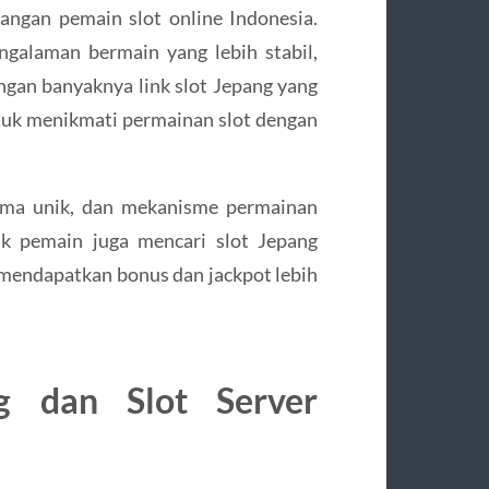
angan pemain slot online Indonesia.
galaman bermain yang lebih stabil,
ngan banyaknya link slot Jepang yang
ntuk menikmati permainan slot dengan
tema unik, dan mekanisme permainan
k pemain juga mencari slot Jepang
endapatkan bonus dan jackpot lebih
g dan Slot Server