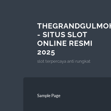
THEGRANDGULMO
- SITUS SLOT
ONLINE RESMI
2025
slot terpercaya anti rungkat
Sample Page