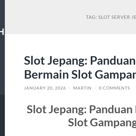
TAG:
SLOT SERVER J
HAR.COM
Slot Jepang: Pandua
Bermain Slot Gampa
JANUARY 20, 2026
/
MARTIN
/
0 COMMENTS
Slot Jepang: Panduan
Slot Gampan