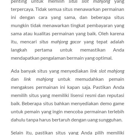
penting untuk memilih
situs slot mahjong
yang
terpercaya. Tidak semua situs menawarkan permainan
ini dengan cara yang sama, dan beberapa situs
mungkin tidak menawarkan tingkat pembayaran yang
sama atau kualitas permainan yang baik. Oleh karena
itu, mencari
situs mahjong gacor
yang tepat adalah
langkah pertama untuk memastikan Anda
mendapatkan pengalaman bermain yang optimal.
Ada banyak situs yang menyediakan
link slot mahjong
dan
link mahjong
untuk memudahkan pemain
mengakses permainan ini kapan saja. Pastikan Anda
memilih situs yang memiliki lisensi resmi dan reputasi
baik. Beberapa situs bahkan menyediakan demo game
untuk pemain yang ingin mencoba permainan terlebih
dahulu tanpa harus bertaruh dengan uang sungguhan.
Selain itu, pastikan situs yang Anda pilih memiliki