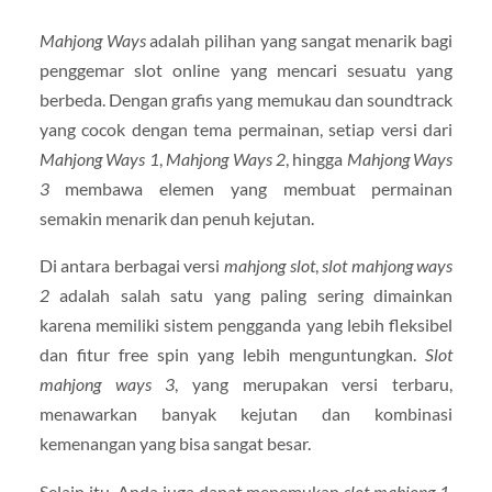
Mahjong Ways
adalah pilihan yang sangat menarik bagi
penggemar slot online yang mencari sesuatu yang
berbeda. Dengan grafis yang memukau dan soundtrack
yang cocok dengan tema permainan, setiap versi dari
Mahjong Ways 1
,
Mahjong Ways 2
, hingga
Mahjong Ways
3
membawa elemen yang membuat permainan
semakin menarik dan penuh kejutan.
Di antara berbagai versi
mahjong slot
,
slot mahjong ways
2
adalah salah satu yang paling sering dimainkan
karena memiliki sistem pengganda yang lebih fleksibel
dan fitur free spin yang lebih menguntungkan.
Slot
mahjong ways 3
, yang merupakan versi terbaru,
menawarkan banyak kejutan dan kombinasi
kemenangan yang bisa sangat besar.
Selain itu, Anda juga dapat menemukan
slot mahjong 1
,