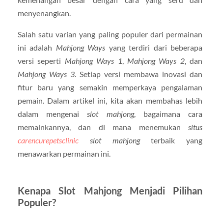
menyenangkan.
Salah satu varian yang paling populer dari permainan
ini adalah
Mahjong Ways
yang terdiri dari beberapa
versi seperti
Mahjong Ways 1
,
Mahjong Ways 2
, dan
Mahjong Ways 3
. Setiap versi membawa inovasi dan
fitur baru yang semakin memperkaya pengalaman
pemain. Dalam artikel ini, kita akan membahas lebih
dalam mengenai
slot mahjong
, bagaimana cara
memainkannya, dan di mana menemukan
situs
carencurepetsclinic
slot mahjong
terbaik yang
menawarkan permainan ini.
Kenapa Slot Mahjong Menjadi Pilihan
Populer?