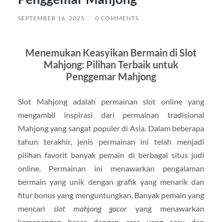
SEPTEMBER 16, 2025
/
0 COMMENTS
Menemukan Keasyikan Bermain di Slot
Mahjong: Pilihan Terbaik untuk
Penggemar Mahjong
Slot Mahjong adalah permainan slot online yang
mengambil inspirasi dari permainan tradisional
Mahjong yang sangat populer di Asia. Dalam beberapa
tahun terakhir, jenis permainan ini telah menjadi
pilihan favorit banyak pemain di berbagai situs judi
online. Permainan ini menawarkan pengalaman
bermain yang unik dengan grafik yang menarik dan
fitur bonus yang menguntungkan. Banyak pemain yang
mencari
slot mahjong gacor
yang menawarkan
kemenangan besar dengan cara yang seru dan