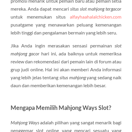
promosi menarik untuk pemain baru atau pemain setia
mereka. Anda dapat mencari
situs slot mahjong tergacor
untuk menemukan situs
alfayhaahalalchicken.com
pusatgame yang menawarkan peluang kemenangan
lebih tinggi dan pengalaman bermain yang lebih seru.
Jika Anda ingin merasakan sensasi permainan
slot
mahjong gacor
hari ini, ada baiknya untuk memeriksa
review dan rekomendasi dari pemain lain di forum atau
grup judi online. Hal ini akan memberi Anda informasi
yang lebih jelas tentang
situs mahjong
yang sedang naik
daun dan memberikan kemenangan lebih besar.
Mengapa Memilih Mahjong Ways Slot?
Mahjong Ways
adalah pilihan yang sangat menarik bagi
penggemar slot online yang mencari sesuatu yang