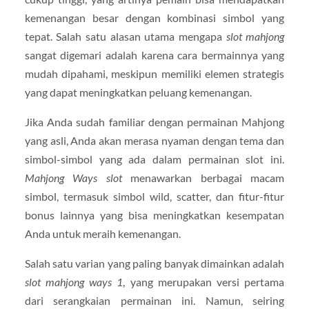
kemenangan besar dengan kombinasi simbol yang
tepat. Salah satu alasan utama mengapa
slot mahjong
sangat digemari adalah karena cara bermainnya yang
mudah dipahami, meskipun memiliki elemen strategis
yang dapat meningkatkan peluang kemenangan.
Jika Anda sudah familiar dengan permainan Mahjong
yang asli, Anda akan merasa nyaman dengan tema dan
simbol-simbol yang ada dalam permainan slot ini.
Mahjong Ways slot
menawarkan berbagai macam
simbol, termasuk simbol wild, scatter, dan fitur-fitur
bonus lainnya yang bisa meningkatkan kesempatan
Anda untuk meraih kemenangan.
Salah satu varian yang paling banyak dimainkan adalah
slot mahjong ways 1
, yang merupakan versi pertama
dari serangkaian permainan ini. Namun, seiring