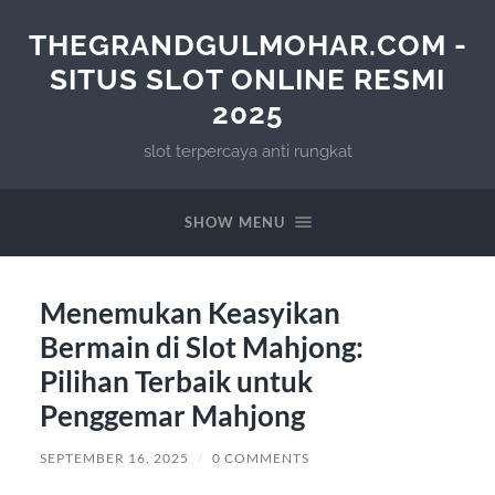
THEGRANDGULMOHAR.COM -
SITUS SLOT ONLINE RESMI
2025
slot terpercaya anti rungkat
SHOW MENU
Menemukan Keasyikan
Bermain di Slot Mahjong:
Pilihan Terbaik untuk
Penggemar Mahjong
SEPTEMBER 16, 2025
/
0 COMMENTS