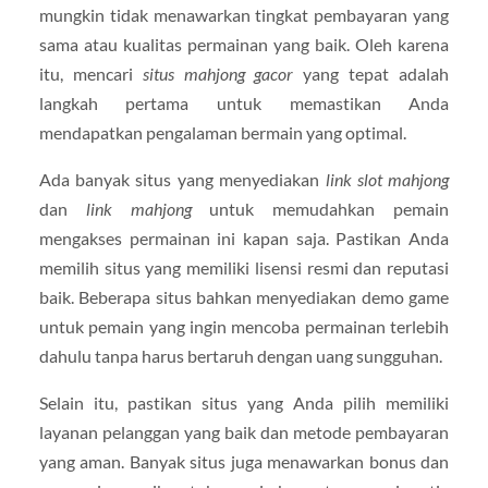
mungkin tidak menawarkan tingkat pembayaran yang
sama atau kualitas permainan yang baik. Oleh karena
itu, mencari
situs mahjong gacor
yang tepat adalah
langkah pertama untuk memastikan Anda
mendapatkan pengalaman bermain yang optimal.
Ada banyak situs yang menyediakan
link slot mahjong
dan
link mahjong
untuk memudahkan pemain
mengakses permainan ini kapan saja. Pastikan Anda
memilih situs yang memiliki lisensi resmi dan reputasi
baik. Beberapa situs bahkan menyediakan demo game
untuk pemain yang ingin mencoba permainan terlebih
dahulu tanpa harus bertaruh dengan uang sungguhan.
Selain itu, pastikan situs yang Anda pilih memiliki
layanan pelanggan yang baik dan metode pembayaran
yang aman. Banyak situs juga menawarkan bonus dan