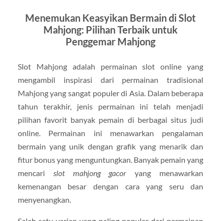
Menemukan Keasyikan Bermain di Slot
Mahjong: Pilihan Terbaik untuk
Penggemar Mahjong
Slot Mahjong adalah permainan slot online yang
mengambil inspirasi dari permainan tradisional
Mahjong yang sangat populer di Asia. Dalam beberapa
tahun terakhir, jenis permainan ini telah menjadi
pilihan favorit banyak pemain di berbagai situs judi
online. Permainan ini menawarkan pengalaman
bermain yang unik dengan grafik yang menarik dan
fitur bonus yang menguntungkan. Banyak pemain yang
mencari
slot mahjong gacor
yang menawarkan
kemenangan besar dengan cara yang seru dan
menyenangkan.
Salah satu varian yang paling populer dari permainan