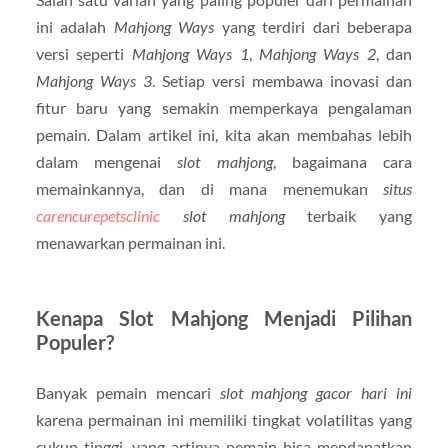
ini adalah
Mahjong Ways
yang terdiri dari beberapa
versi seperti
Mahjong Ways 1
,
Mahjong Ways 2
, dan
Mahjong Ways 3
. Setiap versi membawa inovasi dan
fitur baru yang semakin memperkaya pengalaman
pemain. Dalam artikel ini, kita akan membahas lebih
dalam mengenai
slot mahjong
, bagaimana cara
memainkannya, dan di mana menemukan
situs
carencurepetsclinic
slot mahjong
terbaik yang
menawarkan permainan ini.
Kenapa Slot Mahjong Menjadi Pilihan
Populer?
Banyak pemain mencari
slot mahjong gacor hari ini
karena permainan ini memiliki tingkat volatilitas yang
cukup tinggi, yang artinya pemain bisa mendapatkan