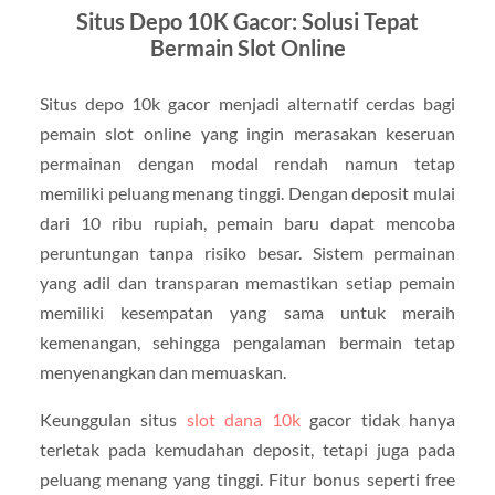
Situs Depo 10K Gacor: Solusi Tepat
Bermain Slot Online
Situs depo 10k gacor menjadi alternatif cerdas bagi
pemain slot online yang ingin merasakan keseruan
permainan dengan modal rendah namun tetap
memiliki peluang menang tinggi. Dengan deposit mulai
dari 10 ribu rupiah, pemain baru dapat mencoba
peruntungan tanpa risiko besar. Sistem permainan
yang adil dan transparan memastikan setiap pemain
memiliki kesempatan yang sama untuk meraih
kemenangan, sehingga pengalaman bermain tetap
menyenangkan dan memuaskan.
Keunggulan situs
slot dana 10k
gacor tidak hanya
terletak pada kemudahan deposit, tetapi juga pada
peluang menang yang tinggi. Fitur bonus seperti free