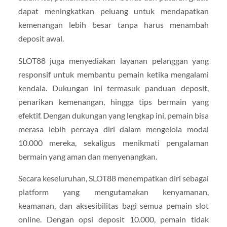
dapat meningkatkan peluang untuk mendapatkan
kemenangan lebih besar tanpa harus menambah
deposit awal.
SLOT88 juga menyediakan layanan pelanggan yang
responsif untuk membantu pemain ketika mengalami
kendala. Dukungan ini termasuk panduan deposit,
penarikan kemenangan, hingga tips bermain yang
efektif. Dengan dukungan yang lengkap ini, pemain bisa
merasa lebih percaya diri dalam mengelola modal
10.000 mereka, sekaligus menikmati pengalaman
bermain yang aman dan menyenangkan.
Secara keseluruhan, SLOT88 menempatkan diri sebagai
platform yang mengutamakan kenyamanan,
keamanan, dan aksesibilitas bagi semua pemain slot
online. Dengan opsi deposit 10.000, pemain tidak