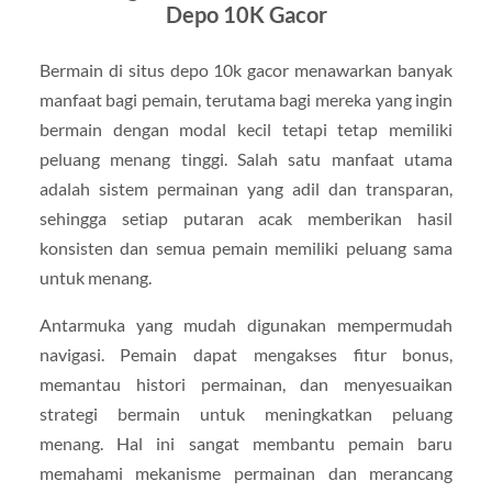
Depo 10K Gacor
Bermain di situs depo 10k gacor menawarkan banyak
manfaat bagi pemain, terutama bagi mereka yang ingin
bermain dengan modal kecil tetapi tetap memiliki
peluang menang tinggi. Salah satu manfaat utama
adalah sistem permainan yang adil dan transparan,
sehingga setiap putaran acak memberikan hasil
konsisten dan semua pemain memiliki peluang sama
untuk menang.
Antarmuka yang mudah digunakan mempermudah
navigasi. Pemain dapat mengakses fitur bonus,
memantau histori permainan, dan menyesuaikan
strategi bermain untuk meningkatkan peluang
menang. Hal ini sangat membantu pemain baru
memahami mekanisme permainan dan merancang