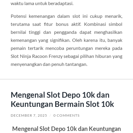
waktu lama untuk beradaptasi.
Potensi kemenangan dalam slot ini cukup menarik,
terutama saat fitur bonus aktif. Kombinasi simbol
bernilai tinggi dan pengganda dapat menghasilkan
kemenangan yang signifikan. Oleh karena itu, banyak
pemain tertarik mencoba peruntungan mereka pada
Slot Ninja Racoon Frenzy sebagai pilihan hiburan yang
menyenangkan dan penuh tantangan.
Mengenal Slot Depo 10k dan
Keuntungan Bermain Slot 10k
DECEMBER 7, 2025
/
0 COMMENTS
Mengenal Slot Depo 10k dan Keuntungan