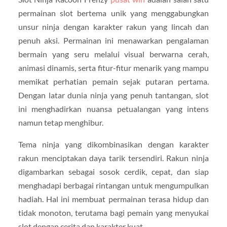
permainan slot bertema unik yang menggabungkan
unsur ninja dengan karakter rakun yang lincah dan
penuh aksi. Permainan ini menawarkan pengalaman
bermain yang seru melalui visual berwarna cerah,
animasi dinamis, serta fitur-fitur menarik yang mampu
memikat perhatian pemain sejak putaran pertama.
Dengan latar dunia ninja yang penuh tantangan, slot
ini menghadirkan nuansa petualangan yang intens
namun tetap menghibur.
Tema ninja yang dikombinasikan dengan karakter
rakun menciptakan daya tarik tersendiri. Rakun ninja
digambarkan sebagai sosok cerdik, cepat, dan siap
menghadapi berbagai rintangan untuk mengumpulkan
hadiah. Hal ini membuat permainan terasa hidup dan
tidak monoton, terutama bagi pemain yang menyukai
slot dengan cerita dan karakter kuat.