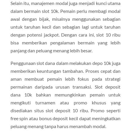
Selain itu, manajemen modal juga menjadi kunci utama
dalam bermain slot 10k. Pemain perlu membagi modal
awal dengan bijak, misalnya menggunakan sebagian
untuk taruhan kecil dan sebagian lagi untuk taruhan
dengan potensi jackpot. Dengan cara ini, slot 10 ribu
bisa memberikan pengalaman bermain yang lebih
panjang dan peluang menang lebih besar.
Penggunaan slot dana dalam melakukan depo 10k juga
memberikan keuntungan tambahan. Proses cepat dan
aman membuat pemain lebih fokus pada strategi
permainan daripada urusan transaksi. Slot deposit
dana 10k bahkan memungkinkan pemain untuk
mengikuti turnamen atau promo khusus yang
disediakan situs slot deposit 10 ribu. Promo seperti
free spin atau bonus deposit kecil dapat meningkatkan
peluang menang tanpa harus menambah modal.