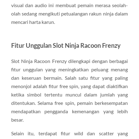
visual dan audio ini membuat pemain merasa seolah-
olah sedang mengikuti petualangan rakun ninja dalam
mencari harta karun.
Fitur Unggulan Slot Ninja Racoon Frenzy
Slot Ninja Racoon Frenzy dilengkapi dengan berbagai
fitur unggulan yang meningkatkan peluang menang
dan keseruan bermain. Salah satu fitur yang paling
menonjol adalah fitur free spin, yang dapat diaktifkan
ketika simbol tertentu muncul dalam jumlah yang
ditentukan. Selama free spin, pemain berkesempatan
mendapatkan pengganda kemenangan yang lebih
besar.
Selain itu, terdapat fitur wild dan scatter yang