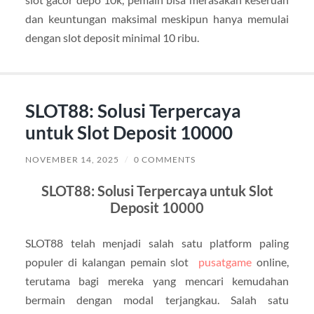
dan keuntungan maksimal meskipun hanya memulai
dengan slot deposit minimal 10 ribu.
SLOT88: Solusi Terpercaya
untuk Slot Deposit 10000
NOVEMBER 14, 2025
/
0 COMMENTS
SLOT88: Solusi Terpercaya untuk Slot
Deposit 10000
SLOT88 telah menjadi salah satu platform paling
populer di kalangan pemain slot
pusatgame
online,
terutama bagi mereka yang mencari kemudahan
bermain dengan modal terjangkau. Salah satu