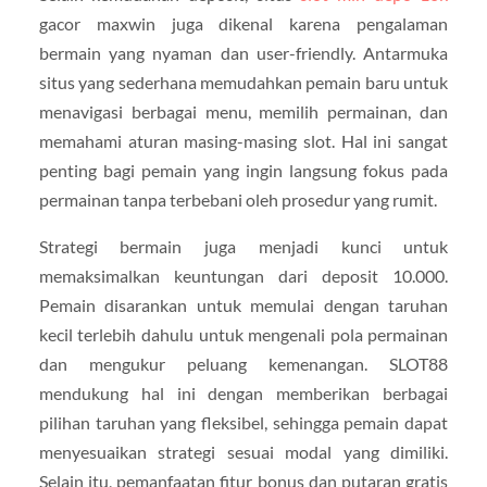
gacor maxwin juga dikenal karena pengalaman
bermain yang nyaman dan user-friendly. Antarmuka
situs yang sederhana memudahkan pemain baru untuk
menavigasi berbagai menu, memilih permainan, dan
memahami aturan masing-masing slot. Hal ini sangat
penting bagi pemain yang ingin langsung fokus pada
permainan tanpa terbebani oleh prosedur yang rumit.
Strategi bermain juga menjadi kunci untuk
memaksimalkan keuntungan dari deposit 10.000.
Pemain disarankan untuk memulai dengan taruhan
kecil terlebih dahulu untuk mengenali pola permainan
dan mengukur peluang kemenangan. SLOT88
mendukung hal ini dengan memberikan berbagai
pilihan taruhan yang fleksibel, sehingga pemain dapat
menyesuaikan strategi sesuai modal yang dimiliki.
Selain itu, pemanfaatan fitur bonus dan putaran gratis