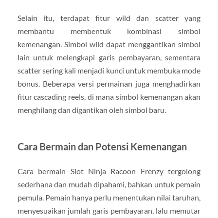
Selain itu, terdapat fitur wild dan scatter yang
membantu membentuk kombinasi simbol
kemenangan. Simbol wild dapat menggantikan simbol
lain untuk melengkapi garis pembayaran, sementara
scatter sering kali menjadi kunci untuk membuka mode
bonus. Beberapa versi permainan juga menghadirkan
fitur cascading reels, di mana simbol kemenangan akan
menghilang dan digantikan oleh simbol baru.
Cara Bermain dan Potensi Kemenangan
Cara bermain Slot Ninja Racoon Frenzy tergolong
sederhana dan mudah dipahami, bahkan untuk pemain
pemula. Pemain hanya perlu menentukan nilai taruhan,
menyesuaikan jumlah garis pembayaran, lalu memutar