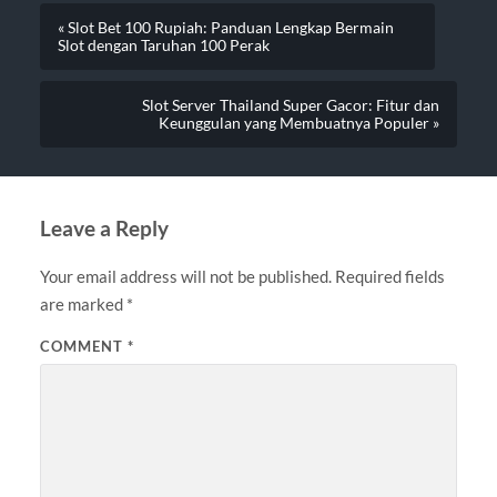
« Slot Bet 100 Rupiah: Panduan Lengkap Bermain
Slot dengan Taruhan 100 Perak
Slot Server Thailand Super Gacor: Fitur dan
Keunggulan yang Membuatnya Populer »
Leave a Reply
Your email address will not be published.
Required fields
are marked
*
COMMENT
*