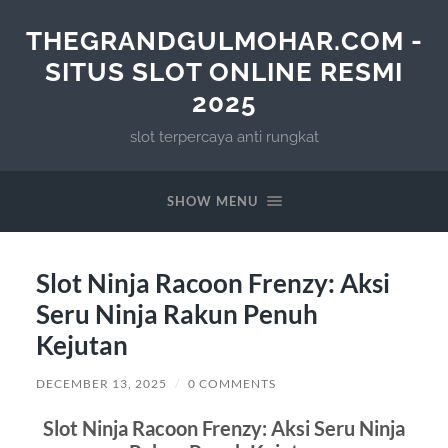
THEGRANDGULMOHAR.COM -
SITUS SLOT ONLINE RESMI
2025
slot terpercaya anti rungkat
SHOW MENU
Slot Ninja Racoon Frenzy: Aksi
Seru Ninja Rakun Penuh
Kejutan
DECEMBER 13, 2025
/
0 COMMENTS
Slot Ninja Racoon Frenzy: Aksi Seru Ninja