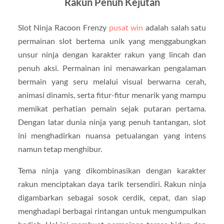
Rakun Penuh Kejutan
Slot Ninja Racoon Frenzy
pusat win
adalah salah satu
permainan slot bertema unik yang menggabungkan
unsur ninja dengan karakter rakun yang lincah dan
penuh aksi. Permainan ini menawarkan pengalaman
bermain yang seru melalui visual berwarna cerah,
animasi dinamis, serta fitur-fitur menarik yang mampu
memikat perhatian pemain sejak putaran pertama.
Dengan latar dunia ninja yang penuh tantangan, slot
ini menghadirkan nuansa petualangan yang intens
namun tetap menghibur.
Tema ninja yang dikombinasikan dengan karakter
rakun menciptakan daya tarik tersendiri. Rakun ninja
digambarkan sebagai sosok cerdik, cepat, dan siap
menghadapi berbagai rintangan untuk mengumpulkan