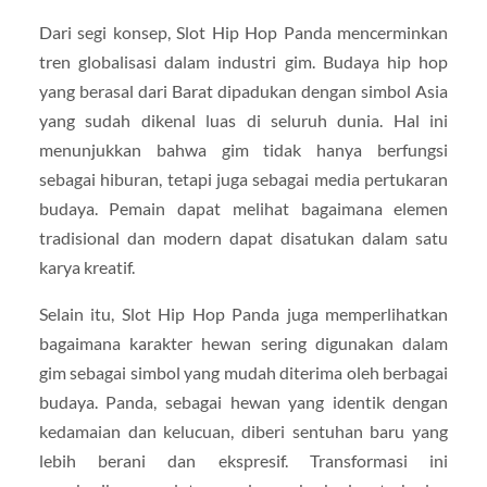
Dari segi konsep, Slot Hip Hop Panda mencerminkan
tren globalisasi dalam industri gim. Budaya hip hop
yang berasal dari Barat dipadukan dengan simbol Asia
yang sudah dikenal luas di seluruh dunia. Hal ini
menunjukkan bahwa gim tidak hanya berfungsi
sebagai hiburan, tetapi juga sebagai media pertukaran
budaya. Pemain dapat melihat bagaimana elemen
tradisional dan modern dapat disatukan dalam satu
karya kreatif.
Selain itu, Slot Hip Hop Panda juga memperlihatkan
bagaimana karakter hewan sering digunakan dalam
gim sebagai simbol yang mudah diterima oleh berbagai
budaya. Panda, sebagai hewan yang identik dengan
kedamaian dan kelucuan, diberi sentuhan baru yang
lebih berani dan ekspresif. Transformasi ini